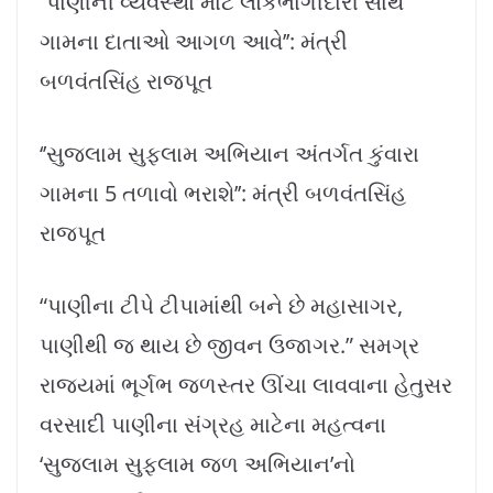
‘’પાણીની વ્યવસ્થા માટે લોકભાગીદારી સાથે
ગામના દાતાઓ આગળ આવે’’: મંત્રી
બળવંતસિંહ રાજપૂત
‘’સુજલામ સુફલામ અભિયાન અંતર્ગત કુંવારા
ગામના 5 તળાવો ભરાશે’’: મંત્રી બળવંતસિંહ
રાજપૂત
“પાણીના ટીપે ટીપામાંથી બને છે મહાસાગર,
પાણીથી જ થાય છે જીવન ઉજાગર.” સમગ્ર
રાજ્યમાં ભૂર્ગભ જળસ્તર ઊંચા લાવવાના હેતુસર
વરસાદી પાણીના સંગ્રહ માટેના મહત્વના
‘સુજલામ સુફલામ જળ અભિયાન’નો