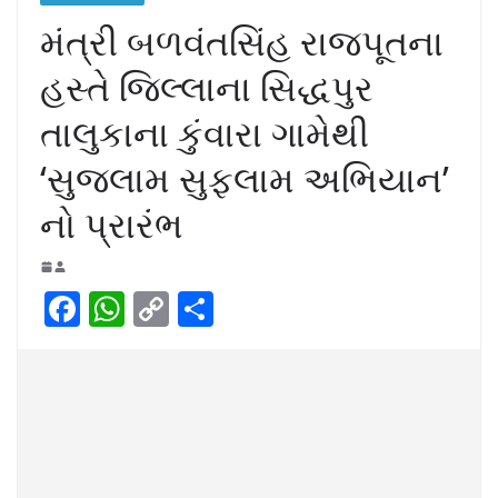
મંત્રી બળવંતસિંહ રાજપૂતના
હસ્તે જિલ્લાના સિદ્ધપુર
તાલુકાના કુંવારા ગામેથી
‘સુજલામ સુફલામ અભિયાન’
નો પ્રારંભ
F
W
C
S
a
h
o
h
c
at
p
ar
e
s
y
e
b
A
Li
o
p
n