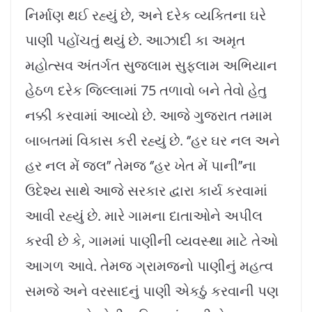
નિર્માણ થઈ રહ્યું છે, અને દરેક વ્યક્તિના ઘરે
પાણી પહોંચતું થયું છે. આઝાદી કા અમૃત
મહોત્સવ અંતર્ગત સુજલામ સુફલામ અભિયાન
હેઠળ દરેક જિલ્લામાં 75 તળાવો બને તેવો હેતુ
નક્કી કરવામાં આવ્યો છે. આજે ગુજરાત તમામ
બાબતમાં વિકાસ કરી રહ્યું છે. ‘’હર ઘર નલ અને
હર નલ મેં જલ’’ તેમજ ‘’હર ખેત મેં પાની’’ના
ઉદેશ્ય સાથે આજે સરકાર દ્વારા કાર્ય કરવામાં
આવી રહ્યું છે. મારે ગામના દાતાઓને અપીલ
કરવી છે કે, ગામમાં પાણીની વ્યવસ્થા માટે તેઓ
આગળ આવે. તેમજ ગ્રામજનો પાણીનું મહત્વ
સમજે અને વરસાદનું પાણી એકઠું કરવાની પણ