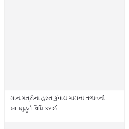
o
p
k
k
માન.મંત્રીના હસ્તે કુંવારા ગામના તળાવની
ખાતમુહુર્ત વિધિ કરાઈ