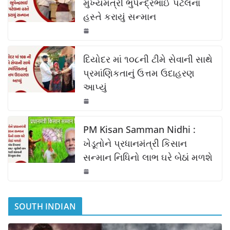
b
A
Li
મુખ્યમંત્રી ભુપેન્દ્રભાઈ પટેલના
હસ્તે કરાયું સન્માન
o
p
n
o
p
k
k
દિયોદર માં ૧૦૮ની ટીમે સેવાની સાથે
પ્રમાંણિકતાનું ઉત્તમ ઉદાહરણ
આપ્યું
PM Kisan Samman Nidhi :
ખેડૂતોને પ્રધાનમંત્રી કિસાન
સન્માન નિધિનો લાભ ઘરે બેઠાં મળશે
SOUTH INDIAN