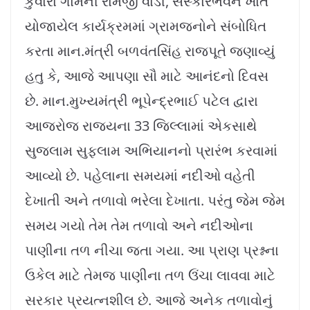
કુંવારા ગામની રામજી વાડી, સંસ્કારભવન ખાતે
યોજાયેલ કાર્યક્રમમાં ગ્રામજનોને સંબોધિત
કરતા માન.મંત્રી બળવંતસિંહ રાજપૂતે જણાવ્યું
હતુ કે, આજે આપણા સૌ માટે આનંદનો દિવસ
છે. માન.મુખ્યમંત્રી ભૂપેન્દ્રભાઈ પટેલ દ્વારા
આજરોજ રાજ્યના 33 જિલ્લામાં એકસાથે
સુજલામ સુફલામ અભિયાનનો પ્રારંભ કરવામાં
આવ્યો છે. પહેલાના સમયમાં નદીઓ વહેતી
દેખાતી અને તળાવો ભરેલા દેખાતા. પરંતુ જેમ જેમ
સમય ગયો તેમ તેમ તળાવો અને નદીઓના
પાણીના તળ નીચા જતા ગયા. આ પ્રાણ પ્રશ્નના
ઉકેલ માટે તેમજ પાણીના તળ ઉંચા લાવવા માટે
સરકાર પ્રયત્નશીલ છે. આજે અનેક તળાવોનું