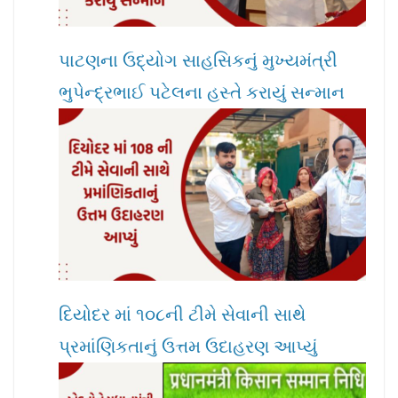
પાટણના ઉદ્યોગ સાહસિકનું મુખ્યમંત્રી
ભુપેન્દ્રભાઈ પટેલના હસ્તે કરાયું સન્માન
દિયોદર માં ૧૦૮ની ટીમે સેવાની સાથે
પ્રમાંણિકતાનું ઉત્તમ ઉદાહરણ આપ્યું