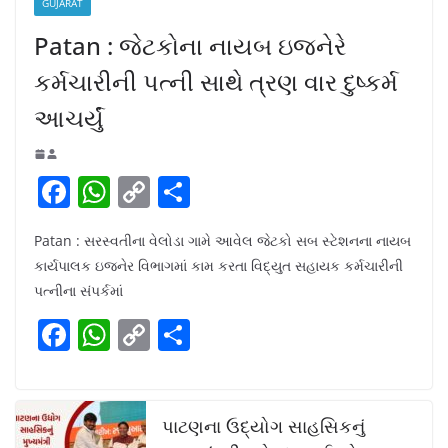
GUJARAT
Patan : જેટકોના નાયબ ઇજનેરે
કર્મચારીની પત્ની સાથે ત્રણ વાર દુષ્કર્મ
આચર્યું
F
W
C
S
a
h
o
h
Patan : સરસ્વતીના વેલોડા ગામે આવેલ જેટકો સબ સ્ટેશનના નાયબ
c
at
p
ar
કાર્યપાલક ઇજનેર વિભાગમાં કામ કરતા વિદ્યુત સહાયક કર્મચારીની
e
s
y
e
પત્નીના સંપર્કમાં
b
A
Li
F
W
C
S
o
p
n
a
h
o
h
o
p
k
c
at
p
ar
k
e
s
y
e
પાટણના ઉદ્યોગ સાહસિકનું