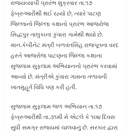
રાજ્યવ્યાપી પ્રારંભ શુક્રવાર તા.૧૭
ફેબ્રુઆરીથી થઈ રહ્યો છે, ત્યારે પાટણ
જિલ્લાનો જિલ્લા કક્ષાનો પ્રારંભ આજરોજ
સિદ્ધપુર તાલુકાના કુંવારા ગામેથી થયો છે.
માન.કેબીનેટ મંત્રી બળવંતસિંહ રાજપૂતના વરદ
હસ્તે આજરોજ પાટણના જિલ્લા કક્ષાના
સુજલામ સુફલામ અભિયાનનો પ્રારંભ કરવામાં
આવ્યો છે. મંત્રીએ કુંવારા ગામના તળાવની
ખાતમુહૂર્ત વિધિ પણ કરી હતી.
સુજલામ સુફલામ જળ અભિયાન તા.૧૭
ફેબ્રુઆરીથી તા.૩૧મી મે એટલે કે ૧૦૪ દિવસ
સુધી સમગ્ર રાજ્યમાં ચાલવાનું છે. સરકાર દ્વારા