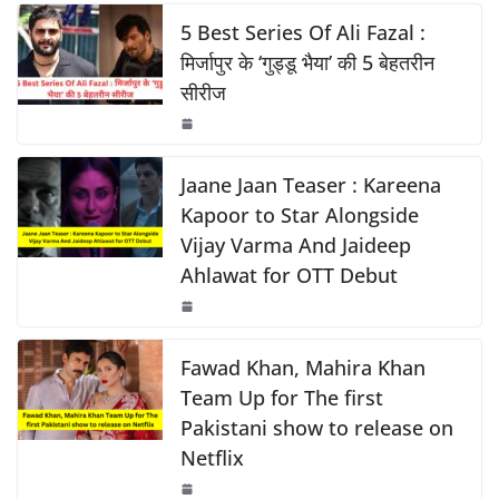
c
at
p
ar
o
p
k
e
s
y
e
5 Best Series Of Ali Fazal :
k
b
A
Li
मिर्जापुर के ‘गुड्डू भैया’ की 5 बेहतरीन
सीरीज
o
p
n
o
p
k
k
Jaane Jaan Teaser : Kareena
Kapoor to Star Alongside
Vijay Varma And Jaideep
Ahlawat for OTT Debut
Fawad Khan, Mahira Khan
Team Up for The first
Pakistani show to release on
Netflix