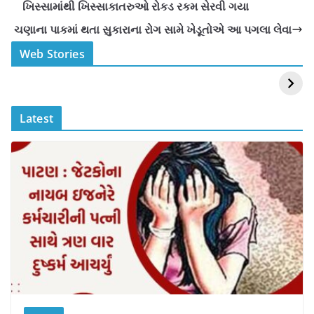
b
A
Li
ખિસ્સામાંથી ખિસ્સાકાતરુઓ રોકડ રકમ સેરવી ગયા
o
p
n
ચણાના પાકમાં થતા સુકારાના રોગ સામે ખેડૂતોએ આ પગલા લેવા
o
p
k
स्वीमिंग पूल में बिकिनी पहन
कैसे और कहा चेक करे
Web Stories
k
Mouni Roy ने लगाई
DOMS IPO
आग
Allotment Status
?
Latest