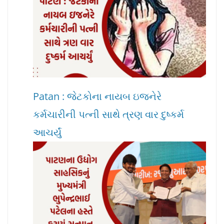
Patan : જેટકોના નાયબ ઇજનેરે
કર્મચારીની પત્ની સાથે ત્રણ વાર દુષ્કર્મ
આચર્યું