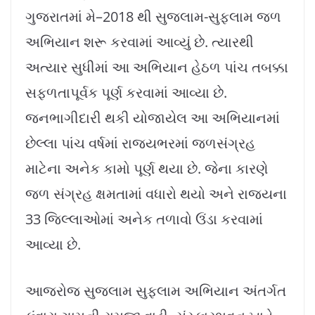
ગુજરાતમાં મે–2018 થી સુજલામ-સુફલામ જળ
અભિયાન શરૂ કરવામાં આવ્યું છે. ત્યારથી
અત્યાર સુધીમાં આ અભિયાન હેઠળ પાંચ તબક્કા
સફળતાપૂર્વક પૂર્ણ કરવામાં આવ્યા છે.
જનભાગીદારી થકી યોજાયેલ આ અભિયાનમાં
છેલ્લા પાંચ વર્ષમાં રાજયભરમાં જળસંગ્રહ
માટેના અનેક કામો પૂર્ણ થયા છે. જેના કારણે
જળ સંગ્રહ ક્ષમતામાં વધારો થયો અને રાજ્યના
33 જિલ્લાઓમાં અનેક તળાવો ઉંડા કરવામાં
આવ્યા છે.
આજરોજ સુજલામ સુફલામ અભિયાન અંતર્ગત