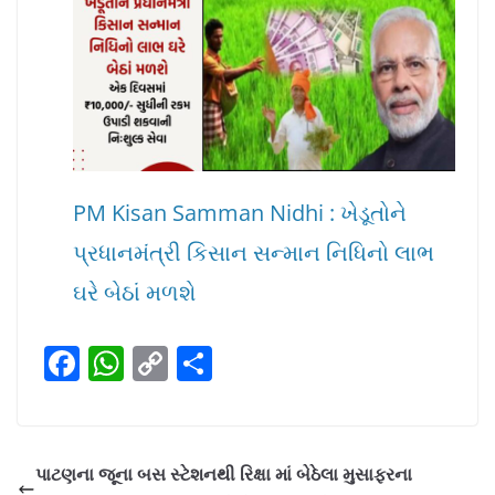
PM Kisan Samman Nidhi : ખેડૂતોને
પ્રધાનમંત્રી કિસાન સન્માન નિધિનો લાભ
ઘરે બેઠાં મળશે
F
W
C
S
a
h
o
h
c
at
p
ar
e
s
y
e
પાટણના જૂના બસ સ્ટેશનથી રિક્ષા માં બેઠેલા મુસાફરના