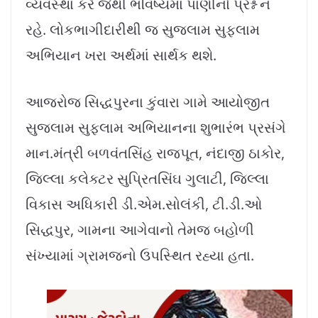
વ્યવસ્થા કરે જેથી ભવિષ્યમાં પાણીનો પ્રશ્ન ન
રહે. લોકભાગીદારીથી જ સુજલામ સુફલામ
અભિયાન ખરા અર્થમાં સાર્થક થશે.
આજરોજ સિદ્ધપુરના કુંવારા ગામે આયોજીત
સુજલામ સુફલામ અભિયાનના શુભારંભ પ્રસંગે
માન.મંત્રી બળવંતસિંહ રાજપૂત, નંદાજી ઠાકોર,
જિલ્લા કલેક્ટર સુપ્રિતસિંઘ ગુલાટી, જિલ્લા
વિકાસ અધિકારી ડી.એમ.સોલંકી, ટી.ડી.ઓ
સિદ્ધપુર, ગામના આગેવાનો તેમજ બહોળી
સંખ્યામાં ગ્રામજનો ઉપસ્થિત રહ્યા હતા.