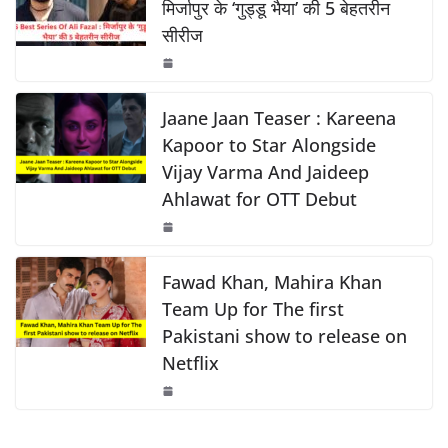
b
A
Li
मिर्जापुर के ‘गुड्डू भैया’ की 5 बेहतरीन
सीरीज
o
p
n
o
p
k
k
Jaane Jaan Teaser : Kareena
Kapoor to Star Alongside
Vijay Varma And Jaideep
Ahlawat for OTT Debut
Fawad Khan, Mahira Khan
Team Up for The first
Pakistani show to release on
Netflix