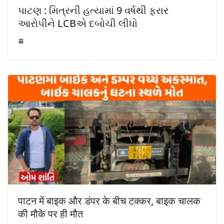
પાટણ : મિત્રની હત્યામાં 9 વર્ષથી ફરાર
આરોપીને LCBએ દબોચી લીધો
पाटन में बाइक और डंपर के बीच टक्कर, बाइक चालक
की मौके पर ही मौत