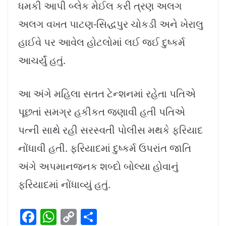
ધમકી આપી બ્લેક મેઈલ કરી ત્રણ અલગ
અલગ વખત પાટણ-સિદ્ધપુર ચોકડી અને ખેરાલુ
હાઈવે પર આવેલ હોટલોમાં લઈ જઈ દુષ્કર્મ
આચર્યું હતું.
આ અંગે મહિલા સતત ટેન્શનમાં રહેતા પતિએ
પૂછતાં સમગ્ર હકીકત જણાવી હતી પતિએ
પત્ની સાથે રહી સરસ્વતી પોલીસ મથકે ફરિયાદ
નોંધાવી હતી. ફરિયાદમાં દુષ્કર્મ ઉપરાંત જાતિ
અંગે અપમાનજનક શબ્દો બોલ્યા હોવાનું
ફરિયાદમાં નોંધાવ્યું હતું.
F
W
C
S