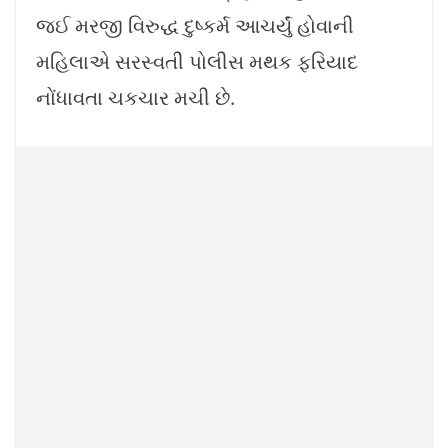
જઈ મરજી વિરુદ્ધ દુષ્કર્મ આચર્યું હોવાની
મહિલાએ સરસ્વતી પોલીસ મથક ફરિયાદ
નોંધાવતા ચકચાર મચી છે.