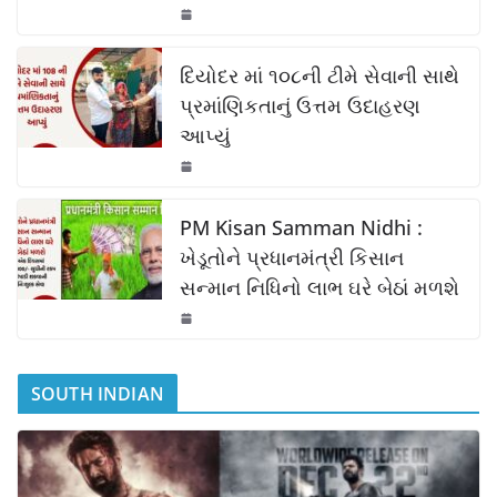
o
p
k
k
દિયોદર માં ૧૦૮ની ટીમે સેવાની સાથે
પ્રમાંણિકતાનું ઉત્તમ ઉદાહરણ
આપ્યું
PM Kisan Samman Nidhi :
ખેડૂતોને પ્રધાનમંત્રી કિસાન
સન્માન નિધિનો લાભ ઘરે બેઠાં મળશે
SOUTH INDIAN