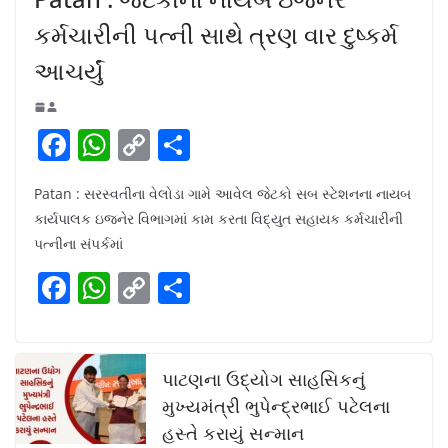
કર્મચારીની પત્ની સાથે ત્રણ વાર દુષ્કર્મ
આચર્યું
F
W
C
S
a
h
o
h
Patan : સરસ્વતીના વેલોડા ગામે આવેલ જેટકો સબ સ્ટેશનના નાયબ
c
at
p
ar
કાર્યપાલક ઇજનેર વિભાગમાં કામ કરતા વિદ્યુત સહાયક કર્મચારીની
e
s
y
e
પત્નીના સંપર્કમાં
b
A
Li
F
W
C
S
o
p
n
a
h
o
h
o
p
k
c
at
p
ar
k
e
s
y
e
પાટણના ઉદ્યોગ સાહસિકનું
b
A
Li
મુખ્યમંત્રી ભુપેન્દ્રભાઈ પટેલના
હસ્તે કરાયું સન્માન
o
p
n