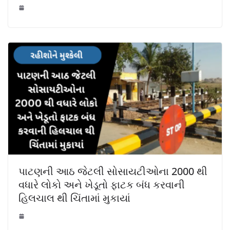
પાટણની આઠ જેટલી સોસાયટીઓના 2000 થી
વધારે લોકો અને ખેડૂતો ફાટક બંધ કરવાની
હિલચાલ થી ચિંતામાં મુકાયાં