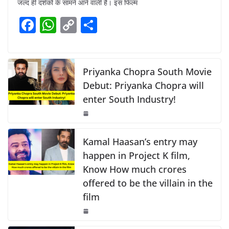
जल्द ही दर्शकों के सामने आने वाली है। इस फिल्म
e
s
y
e
F
W
C
S
b
A
Li
a
h
o
h
o
p
n
c
at
p
ar
o
p
k
e
s
y
e
Priyanka Chopra South Movie
k
b
A
Li
Debut: Priyanka Chopra will
enter South Industry!
o
p
n
o
p
k
k
Kamal Haasan’s entry may
happen in Project K film,
Know How much crores
offered to be the villain in the
film