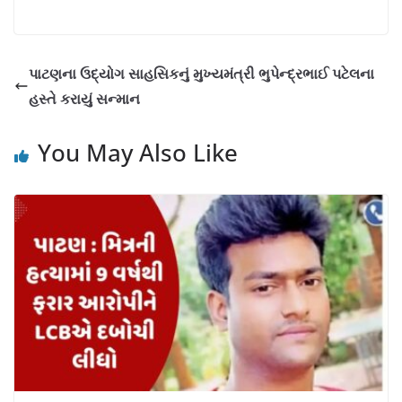
a
h
o
h
c
at
p
ar
e
s
y
e
પાટણના ઉદ્યોગ સાહસિકનું મુખ્યમંત્રી ભુપેન્દ્રભાઈ પટેલના
b
A
Li
હસ્તે કરાયું સન્માન
o
p
n
You May Also Like
o
p
k
k