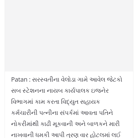
Patan : સરસ્વતીના વેલોડા ગામે આવેલ જેટકો
સબ સ્ટેશનના નાયબ કાર્યપાલક ઇજનેર
વિભાગમાં કામ કરતા વિદ્યુત સહાયક
કર્મચારીની પત્નીના સંપર્કમાં આવતા પતિને
નોકરીમાંથી કાઢી મૂકવાની અને બાળકને મારી
નાખવાની ધમકી આપી ત્રણ વાર હોટલમાં લઈ