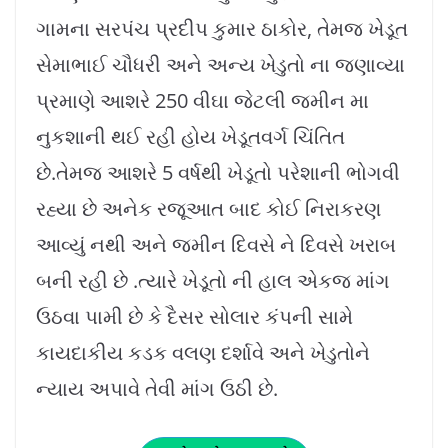
ગામના સરપંચ પ્રદીપ કુમાર ઠાકોર, તેમજ ખેડૂત
સેમાભાઈ ચૌધરી અને અન્ય ખેડુતો ના જણાવ્યા
પ્રમાણે આશરે 250 વીઘા જેટલી જમીન મા
નુકશાની થઈ રહી હોય ખેડૂતવર્ગ ચિંતિત
છે.તેમજ આશરે 5 વર્ષથી ખેડૂતો પરેશાની ભોગવી
રહ્યા છે અનેક રજૂઆત બાદ કોઈ નિરાકરણ
આવ્યું નથી અને જમીન દિવસે ને દિવસે ખરાબ
બની રહી છે .ત્યારે ખેડૂતો ની હાલ એકજ માંગ
ઉઠવા પામી છે કે દૈસર સોલાર કંપની સામે
કાયદાકીય કડક વલણ દર્શાવે અને ખેડુતોને
ન્યાય અપાવે તેવી માંગ ઉઠી છે.