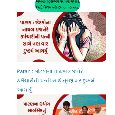
અમારા વોટ્સએપ ગ્રુપમા જોડાવા
અહીં ક્લિક કરો 👉 Join Group
Patan : જેટકોના નાયબ ઇજનેરે
કર્મચારીની પત્ની સાથે ત્રણ વાર દુષ્કર્મ
આચર્યું