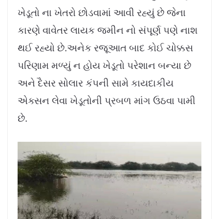
ખેડૂતો ના ખેતરો છોડવામાં આવી રહ્યું છે જેના
કારણે વાવેતર લાયક જમીન નો સંપૂર્ણ પણે નાશ
થઈ રહ્યો છે.અનેક રજૂઆત બાદ કોઈ ચોક્કસ
પરિણામ મળ્યું ન હોય ખેડૂતો પરેશાન બન્યા છે
અને દૈસર સોલાર કંપની સામે કાયદાકીય
એક્સન લેવા ખેડૂતોની પ્રબળ માંગ ઉઠવા પામી
છે.