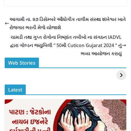
c
at
p
ar
e
s
y
e
આગામી તા. ૨૭ ડિસેમ્બરે ઔધોગીક તાલીમ સંસ્થા શંખેશ્વર ખાતે
b
A
Li
રોજગાર ભરતી મેળો યોજાશે
o
p
n
ચામડી તથા ગુપ્ત રોગોના નિષ્ણાંત તબીબો ના સંગઠન IADVL
o
p
k
દ્વારા ગોલ્ડન જ્યુબિલી “ 50મી Cuticon Gujarat 2024 “ નું
k
ભવ્ય આયોજન કરાયું
स्वीमिंग पूल में बिकिनी पहन
कैसे और कहा चेक करे
Web Stories
Mouni Roy ने लगाई
DOMS IPO
आग
Allotment Status
?
Latest