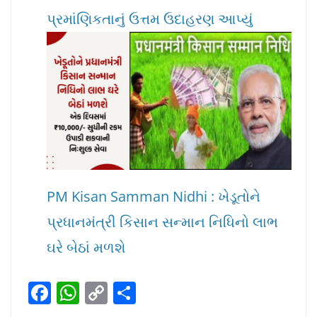
પ્રમાંણિકતાનું ઉત્તમ ઉદાહરણ આપ્યું
PM Kisan Samman Nidhi : ખેડૂતોને
પ્રધાનમંત્રી કિસાન સન્માન નિધિનો લાભ
ઘરે બેઠાં મળશે
F
W
C
S
a
h
o
h