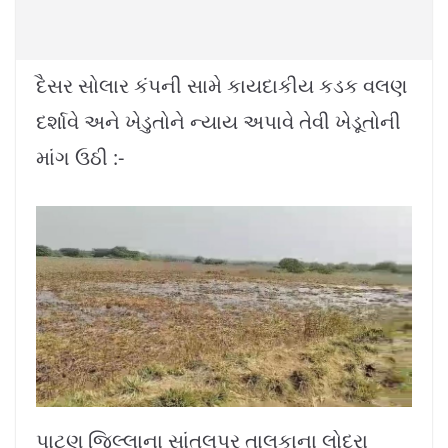
દૈસર સોલાર કંપની સામે કાયદાકીય કડક વલણ
દર્શાવે અને ખેડુતોને ન્યાય અપાવે તેવી ખેડૂતોની
માંગ ઉઠી :-
પાટણ જિલ્લાના સાંતલપુર તાલુકાના લોદરા