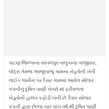
પાટણ જિલ્લાના સાંતલપુર તાલુકાના ગાંજીસર,
લોદ્રા તેમજ આજુબાજુ ગામના ખેડૂતોની ખેતી
લાઈક જમીન પર દૈસર ગામમાં આવેલ સોલાર
કંપનીનું દુષિત પાણી ખેતરો માં ફરીવળતા
ખેડૂતોની હાલત કફોડી બની છે. દૈસર સોલાર
કંપની દ્વારા છેલ્લા ચાર પાંચ વર્ષ થી દુષિત પાણી