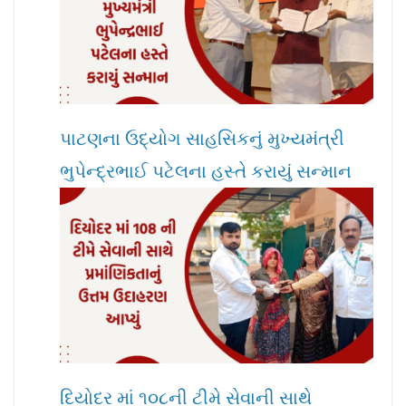
પાટણના ઉદ્યોગ સાહસિકનું મુખ્યમંત્રી
ભુપેન્દ્રભાઈ પટેલના હસ્તે કરાયું સન્માન
દિયોદર માં ૧૦૮ની ટીમે સેવાની સાથે