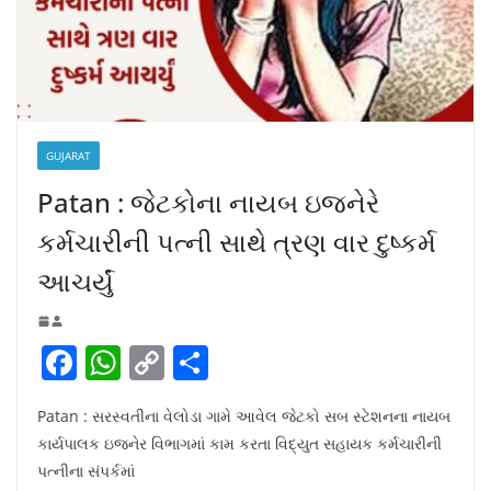
GUJARAT
Patan : જેટકોના નાયબ ઇજનેરે
કર્મચારીની પત્ની સાથે ત્રણ વાર દુષ્કર્મ
આચર્યું
F
W
C
S
a
h
o
h
Patan : સરસ્વતીના વેલોડા ગામે આવેલ જેટકો સબ સ્ટેશનના નાયબ
c
at
p
ar
કાર્યપાલક ઇજનેર વિભાગમાં કામ કરતા વિદ્યુત સહાયક કર્મચારીની
e
s
y
e
પત્નીના સંપર્કમાં