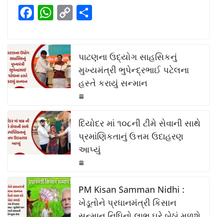
b
A
Li
F
W
C
S
o
p
n
a
h
o
h
o
p
k
c
at
p
ar
k
e
s
y
e
પાટણના ઉદ્યોગ સાહસિકનું
b
A
Li
મુખ્યમંત્રી ભુપેન્દ્રભાઈ પટેલના
હસ્તે કરાયું સન્માન
o
p
n
o
p
k
k
દિયોદર માં ૧૦૮ની ટીમે સેવાની સાથે
પ્રમાંણિકતાનું ઉત્તમ ઉદાહરણ
આપ્યું
PM Kisan Samman Nidhi :
ખેડૂતોને પ્રધાનમંત્રી કિસાન
સન્માન નિધિનો લાભ ઘરે બેઠાં મળશે