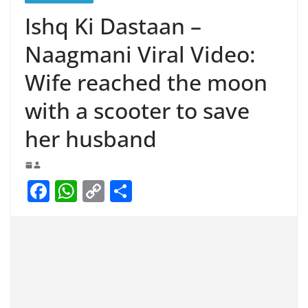
Ishq Ki Dastaan –
Naagmani Viral Video:
Wife reached the moon
with a scooter to save
her husband
F
W
C
S
a
h
o
h
c
at
p
ar
e
s
y
e
b
A
Li
o
p
n