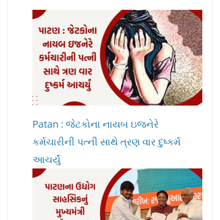
Patan : જેટકોના નાયબ ઇજનેરે
કર્મચારીની પત્ની સાથે ત્રણ વાર દુષ્કર્મ
આચર્યું