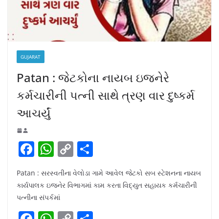
GUJARAT
Patan : જેટકોના નાયબ ઇજનેરે
કર્મચારીની પત્ની સાથે ત્રણ વાર દુષ્કર્મ
આચર્યું
F
W
C
S
a
h
o
h
Patan : સરસ્વતીના વેલોડા ગામે આવેલ જેટકો સબ સ્ટેશનના નાયબ
c
at
p
ar
કાર્યપાલક ઇજનેર વિભાગમાં કામ કરતા વિદ્યુત સહાયક કર્મચારીની
e
s
y
e
પત્નીના સંપર્કમાં
b
A
Li
F
W
C
S