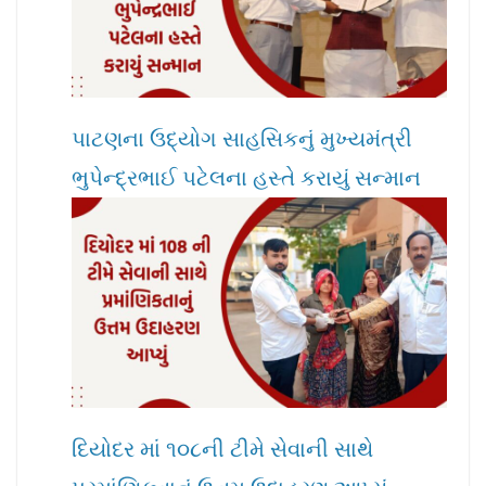
પાટણના ઉદ્યોગ સાહસિકનું મુખ્યમંત્રી
ભુપેન્દ્રભાઈ પટેલના હસ્તે કરાયું સન્માન
દિયોદર માં ૧૦૮ની ટીમે સેવાની સાથે