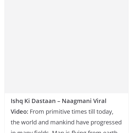
o
p
k
k
Ishq Ki Dastaan – Naagmani Viral
Video:
From primitive times till today,
the world and mankind have progressed
in many fields. Man is flying from earth