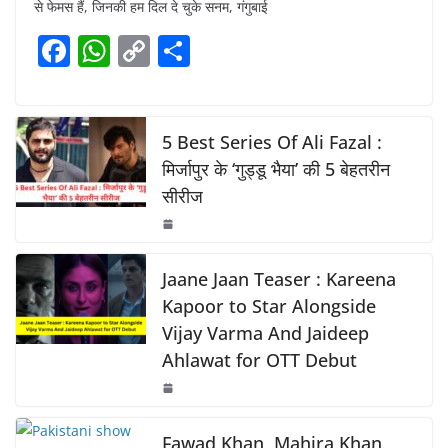
से फेमस हैं, जिनकी हम दिल दे चुके सनम, गंगुबाई
e
s
y
e
F
W
C
S
b
A
Li
a
h
o
h
o
p
n
c
at
p
ar
o
p
k
e
s
y
e
5 Best Series Of Ali Fazal :
k
b
A
Li
मिर्जापुर के ‘गुड्डू भैया’ की 5 बेहतरीन
सीरीज
o
p
n
o
p
k
k
Jaane Jaan Teaser : Kareena
Kapoor to Star Alongside
Vijay Varma And Jaideep
Ahlawat for OTT Debut
Fawad Khan, Mahira Khan