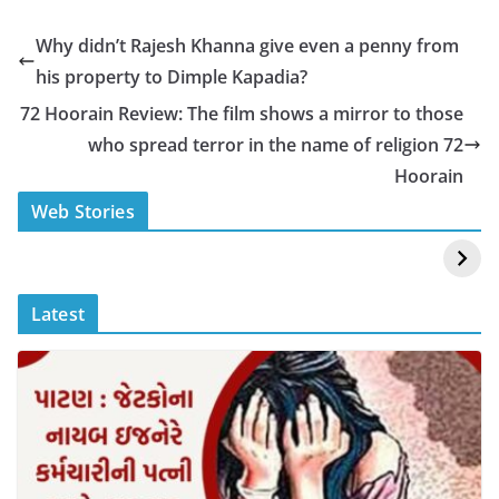
c
at
p
ar
e
s
y
e
Why didn’t Rajesh Khanna give even a penny from
b
A
Li
his property to Dimple Kapadia?
o
p
n
72 Hoorain Review: The film shows a mirror to those
o
p
k
who spread terror in the name of religion 72
k
Hoorain
स्वीमिंग पूल में बिकिनी पहन
कैसे और कहा चेक करे
Web Stories
Mouni Roy ने लगाई
DOMS IPO
आग
Allotment Status
?
Latest