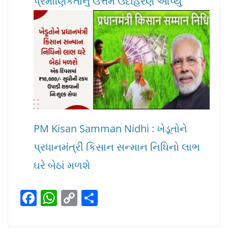
પ્રમાંણિકતાનું ઉત્તમ ઉદાહરણ આપ્યું
PM Kisan Samman Nidhi : ખેડૂતોને
પ્રધાનમંત્રી કિસાન સન્માન નિધિનો લાભ
ઘરે બેઠાં મળશે
F
W
C
S
a
h
o
h