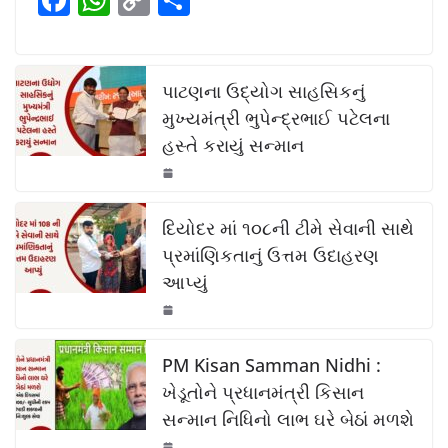
o
p
n
a
h
o
h
o
p
k
c
at
p
ar
k
e
s
y
e
પાટણના ઉદ્યોગ સાહસિકનું
b
A
Li
મુખ્યમંત્રી ભુપેન્દ્રભાઈ પટેલના
હસ્તે કરાયું સન્માન
o
p
n
o
p
k
k
દિયોદર માં ૧૦૮ની ટીમે સેવાની સાથે
પ્રમાંણિકતાનું ઉત્તમ ઉદાહરણ
આપ્યું
PM Kisan Samman Nidhi :
ખેડૂતોને પ્રધાનમંત્રી કિસાન
સન્માન નિધિનો લાભ ઘરે બેઠાં મળશે