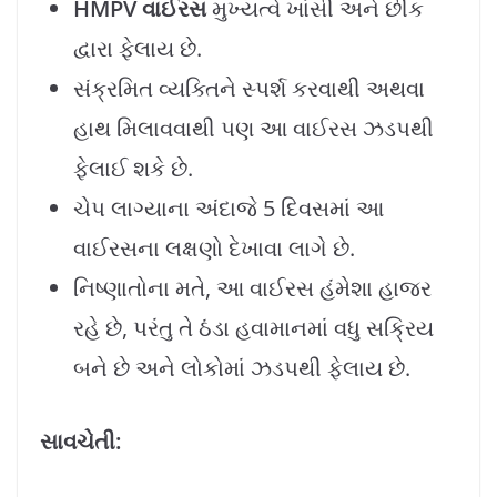
HMPV વાઈરસ
મુખ્યત્વે ખાંસી અને છીંક
દ્વારા ફેલાય છે.
સંક્રમિત વ્યક્તિને સ્પર્શ કરવાથી અથવા
હાથ મિલાવવાથી પણ આ વાઈરસ ઝડપથી
ફેલાઈ શકે છે.
ચેપ લાગ્યાના અંદાજે 5 દિવસમાં આ
વાઈરસના લક્ષણો દેખાવા લાગે છે.
નિષ્ણાતોના મતે, આ વાઈરસ હંમેશા હાજર
રહે છે, પરંતુ તે ઠંડા હવામાનમાં વધુ સક્રિય
બને છે અને લોકોમાં ઝડપથી ફેલાય છે.
સાવચેતી: