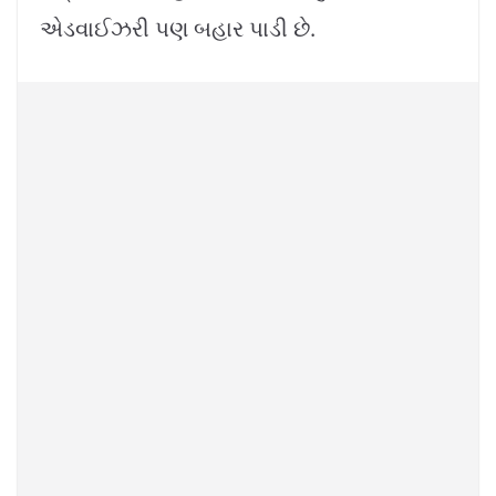
એડવાઈઝરી પણ બહાર પાડી છે.