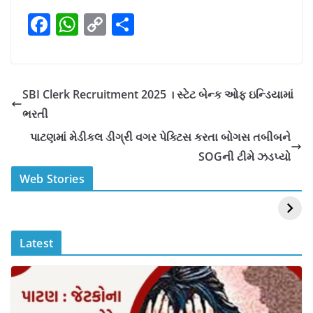
F
W
C
S
a
h
o
h
c
at
p
ar
e
s
y
e
SBI Clerk Recruitment 2025 । સ્ટેટ બેન્ક ઓફ ઇન્ડિયામાં
b
A
Li
ભરતી
o
p
n
પાટણમાં મેડીકલ ડીગ્રી વગર પેક્ટિસ કરતા બોગસ તબીબને
o
p
k
SOGની ટીમે ઝડપ્યો
k
स्वीमिंग पूल में बिकिनी पहन
कैसे और कहा चेक करे
Web Stories
Mouni Roy ने लगाई
DOMS IPO
आग
Allotment Status
?
Latest