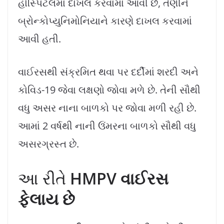
હોસ્પિટલમાં દાખલ કરવામાં આવી છે, તેણીને
બ્રોન્કોપ્યુનિમોનિયાને કારણે દાખલ કરવામાં
આવી હતી.
વાઈરસથી સંક્રમિત થવા પર દર્દીમાં શરદી અને
કોવિડ-19 જેવા લક્ષણો જોવા મળે છે. તેની સૌથી
વધુ અસર નાના બાળકો પર જોવા મળી રહી છે.
આમાં 2 વર્ષથી નાની ઉંમરના બાળકો સૌથી વધુ
અસરગ્રસ્ત છે.
આ રીતે
HMPV વાઈરસ
ફેલાય છે