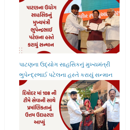
પાટણના ઉદ્યોગ સાહસિકનું મુખ્યમંત્રી
ભુપેન્દ્રભાઈ પટેલના હસ્તે કરાયું સન્માન