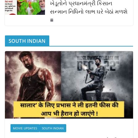
ખેડૂતોને પ્રધાનમંત્રી કિસાન
સન્માન નિધિનો લાભ ઘરે બેઠાં મળશે
SOUTH INDIAN
MOVIE UPDATES
SOUTH INDIAN