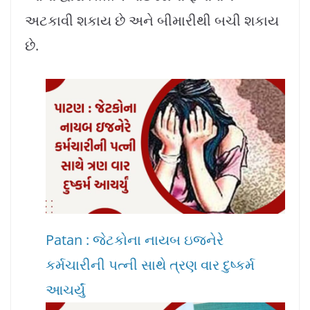
અટકાવી શકાય છે અને બીમારીથી બચી શકાય
છે.
Patan : જેટકોના નાયબ ઇજનેરે
કર્મચારીની પત્ની સાથે ત્રણ વાર દુષ્કર્મ
આચર્યું