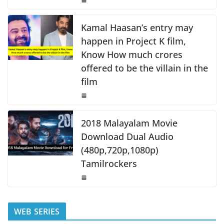
o
p
k
k
Kamal Haasan’s entry may
happen in Project K film,
Know How much crores
offered to be the villain in the
film
2018 Malayalam Movie
Download Dual Audio
(480p,720p,1080p)
Tamilrockers
WEB SERIES