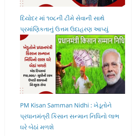
દિયોદર માં ૧૦૮ની ટીમે સેવાની સાથે
પ્રમાંણિકતાનું ઉત્તમ ઉદાહરણ આપ્યું
PM Kisan Samman Nidhi : ખેડૂતોને
પ્રધાનમંત્રી કિસાન સન્માન નિધિનો લાભ
ઘરે બેઠાં મળશે