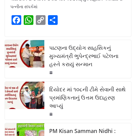
e
s
y
e
પત્નીના સંપર્કમાં
b
A
Li
F
W
C
S
o
p
n
a
h
o
h
o
p
k
c
at
p
ar
k
e
s
y
e
પાટણના ઉદ્યોગ સાહસિકનું
b
A
Li
મુખ્યમંત્રી ભુપેન્દ્રભાઈ પટેલના
હસ્તે કરાયું સન્માન
o
p
n
o
p
k
k
દિયોદર માં ૧૦૮ની ટીમે સેવાની સાથે
પ્રમાંણિકતાનું ઉત્તમ ઉદાહરણ
આપ્યું
PM Kisan Samman Nidhi :