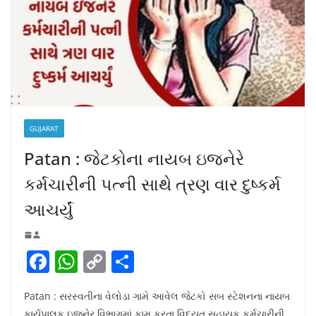
GUJARAT
Patan : જેટકોના નાયબ ઇજનેરે
કર્મચારીની પત્ની સાથે ત્રણ વાર દુષ્કર્મ
આચર્યું
F
W
C
S
a
h
o
h
Patan : સરસ્વતીના વેલોડા ગામે આવેલ જેટકો સબ સ્ટેશનના નાયબ
c
at
p
ar
કાર્યપાલક ઇજનેર વિભાગમાં કામ કરતા વિદ્યુત સહાયક કર્મચારીની