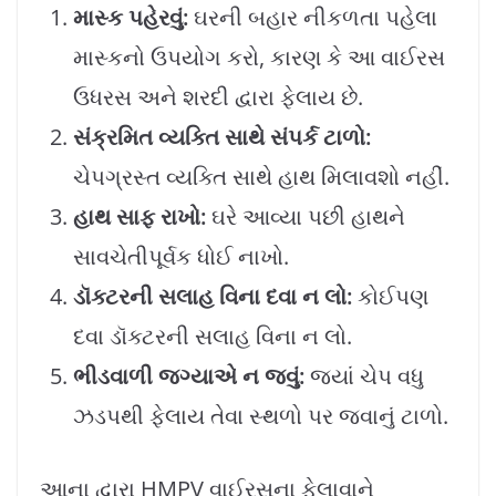
માસ્ક પહેરવું:
ઘરની બહાર નીકળતા પહેલા
માસ્કનો ઉપયોગ કરો, કારણ કે આ વાઈરસ
ઉધરસ અને શરદી દ્વારા ફેલાય છે.
સંક્રમિત વ્યક્તિ સાથે સંપર્ક ટાળો:
ચેપગ્રસ્ત વ્યક્તિ સાથે હાથ મિલાવશો નહીં.
હાથ સાફ રાખો:
ઘરે આવ્યા પછી હાથને
સાવચેતીપૂર્વક ધોઈ નાખો.
ડૉક્ટરની સલાહ વિના દવા ન લો:
કોઈપણ
દવા ડૉક્ટરની સલાહ વિના ન લો.
ભીડવાળી જગ્યાએ ન જવું:
જ્યાં ચેપ વધુ
ઝડપથી ફેલાય તેવા સ્થળો પર જવાનું ટાળો.
આના દ્વારા HMPV વાઈરસના ફેલાવાને