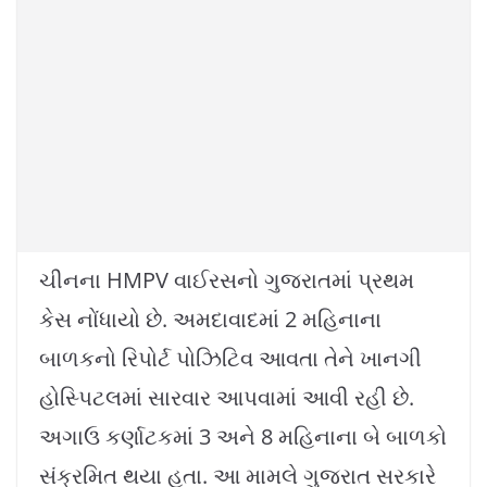
ચીનના HMPV વાઈરસનો ગુજરાતમાં પ્રથમ
કેસ નોંધાયો છે. અમદાવાદમાં 2 મહિનાના
બાળકનો રિપોર્ટ પોઝિટિવ આવતા તેને ખાનગી
હોસ્પિટલમાં સારવાર આપવામાં આવી રહી છે.
અગાઉ કર્ણાટકમાં 3 અને 8 મહિનાના બે બાળકો
સંક્રમિત થયા હતા. આ મામલે ગુજરાત સરકારે