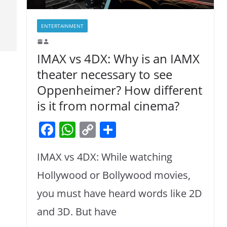
ENTERTAINMENT
IMAX vs 4DX: Why is an IAMX
theater necessary to see
Oppenheimer? How different
is it from normal cinema?
F
W
C
S
a
h
o
h
IMAX vs 4DX: While watching
c
at
p
ar
e
s
y
e
Hollywood or Bollywood movies,
b
A
Li
you must have heard words like 2D
o
p
n
and 3D. But have
o
p
k