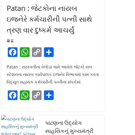
Patan : જેટકોના નાયબ
ઇજનેરે કર્મચારીની પત્ની સાથે
ત્રણ વાર દુષ્કર્મ આચર્યું
F
W
C
S
a
h
o
h
Patan : સરસ્વતીના વેલોડા ગામે આવેલ જેટકો સબ
c
at
p
ar
સ્ટેશનના નાયબ કાર્યપાલક ઇજનેર વિભાગમાં કામ કરતા
e
s
y
e
વિદ્યુત સહાયક કર્મચારીની પત્નીના સંપર્કમાં
b
A
Li
F
W
C
S
o
p
n
a
h
o
h
o
p
k
c
at
p
ar
k
e
s
y
e
પાટણના ઉદ્યોગ
b
A
Li
સાહસિકનું મુખ્યમંત્રી