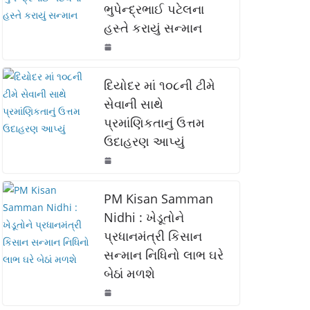
ભુપેન્દ્રભાઈ પટેલના
o
p
n
હસ્તે કરાયું સન્માન
o
p
k
k
દિયોદર માં ૧૦૮ની ટીમે
સેવાની સાથે
પ્રમાંણિકતાનું ઉત્તમ
ઉદાહરણ આપ્યું
PM Kisan Samman
Nidhi : ખેડૂતોને
પ્રધાનમંત્રી કિસાન
સન્માન નિધિનો લાભ ઘરે
બેઠાં મળશે