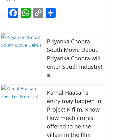
b
A
Li
F
W
C
S
o
p
n
a
h
o
h
o
p
k
c
at
p
ar
k
e
s
y
e
Priyanka Chopra
b
A
Li
South Movie Debut:
Priyanka Chopra will
o
p
n
enter South Industry!
o
p
k
k
Kamal Haasan’s
entry may happen in
Project K film, Know
How much crores
offered to be the
villain in the film