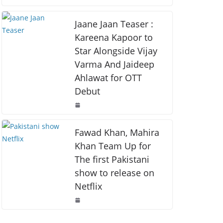
o
p
k
k
Jaane Jaan Teaser :
Kareena Kapoor to
Star Alongside Vijay
Varma And Jaideep
Ahlawat for OTT
Debut
Fawad Khan, Mahira
Khan Team Up for
The first Pakistani
show to release on
Netflix