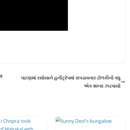
जर
પાટણમાં રસોયાને હનીટ્રેપમાં સપડાવનાર ટોળકીનો વધુ
એક શખ્સ ઝડપાયો