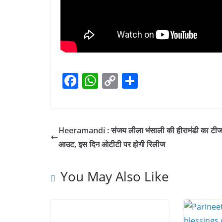
F
W
C
S
a
h
o
h
c
at
p
ar
e
s
y
e
Heeramandi : संजय लीला भंसाली की हीरामंडी का टी
b
A
Li
आउट, इस दिन ओटीटी पर होगी रिलीज
o
p
n
o
p
k
You May Also Like
k