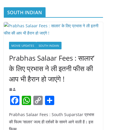
SOUTH INDIAN
MOVIE UPDATES
SOUTH INDIAN
Prabhas Salaar Fees : सालार’
के लिए प्रभास ने ली इतनी फीस की
आप भी हैरान हो जाएंगे !
F
W
C
S
a
h
o
h
Prabhas Salaar Fees : South Suparstar प्रभास
c
at
p
ar
की फिल्म ‘सालार’ जल्द ही दर्शकों के सामने आने वाली है। इस
e
s
y
e
फिल्म