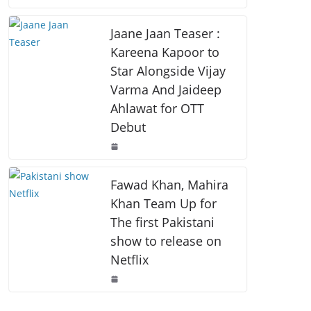
o
p
k
k
Jaane Jaan Teaser :
Kareena Kapoor to
Star Alongside Vijay
Varma And Jaideep
Ahlawat for OTT
Debut
Fawad Khan, Mahira
Khan Team Up for
The first Pakistani
show to release on
Netflix