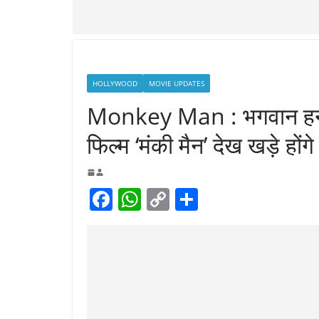
HOLLYWOOD
MOVIE UPDATES
Monkey Man : भगवान हनुमान
फिल्म ‘मंकी मैन’ देख खड़े होंगे 
F
W
C
S
a
h
o
h
c
at
p
ar
e
s
y
e
b
A
Li
o
p
n