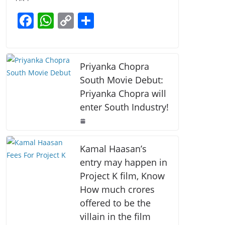
b
A
Li
F
W
C
S
o
p
n
a
h
o
h
o
p
k
c
at
p
ar
k
e
s
y
e
Priyanka Chopra
b
A
Li
South Movie Debut:
Priyanka Chopra will
o
p
n
enter South Industry!
o
p
k
k
Kamal Haasan’s
entry may happen in
Project K film, Know
How much crores
offered to be the
villain in the film