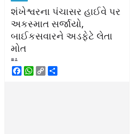
શંખેશ્વરના પંચાસર હાઈવે પર
અકસ્માત સર્જાયો,
બાઈકસવારને અડફેટે લેતા
મોત
F
W
C
S
a
h
o
h
c
at
p
ar
e
s
y
e
b
A
Li
o
p
n
o
p
k