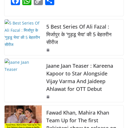
F
W
C
S
b
A
Li
a
h
o
h
o
p
n
c
at
p
ar
o
p
k
e
s
y
e
5 Best Series Of Ali Fazal :
k
b
A
Li
मिर्जापुर के ‘गुड्डू भैया’ की 5 बेहतरीन
सीरीज
o
p
n
o
p
k
k
Jaane Jaan Teaser : Kareena
Kapoor to Star Alongside
Vijay Varma And Jaideep
Ahlawat for OTT Debut
Fawad Khan, Mahira Khan
Team Up for The first
Pakistani show to release on