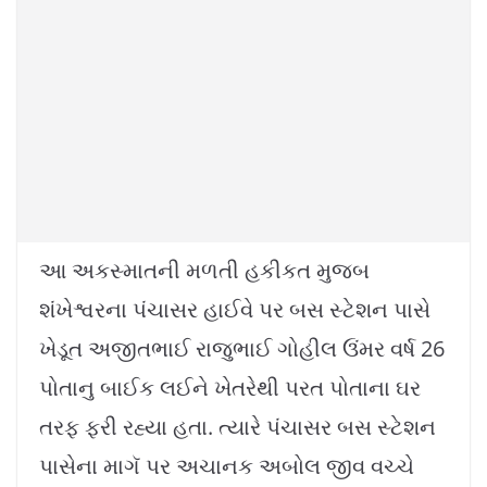
આ અકસ્માતની મળતી હકીકત મુજબ
શંખેશ્વરના પંચાસર હાઈવે પર બસ સ્ટેશન પાસે
ખેડૂત અજીતભાઈ રાજુભાઈ ગોહીલ ઉંમર વર્ષ 26
પોતાનુ બાઈક લઈને ખેતરેથી પરત પોતાના ઘર
તરફ ફરી રહ્યા હતા. ત્યારે પંચાસર બસ સ્ટેશન
પાસેના માગૅ પર અચાનક અબોલ જીવ વચ્ચે