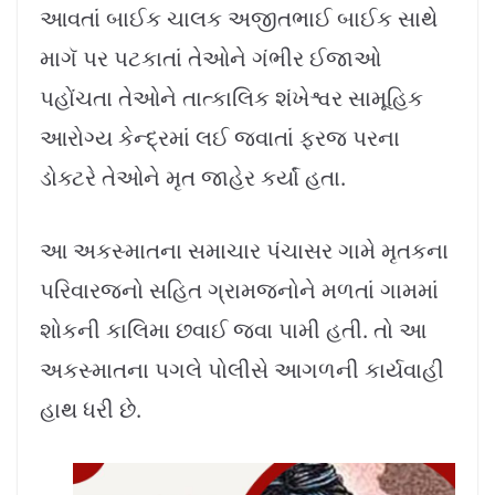
આવતાં બાઈક ચાલક અજીતભાઈ બાઈક સાથે
માગૅ પર પટકાતાં તેઓને ગંભીર ઈજાઓ
પહોંચતા તેઓને તાત્કાલિક શંખેશ્વર સામૂહિક
આરોગ્ય કેન્દ્રમાં લઈ જવાતાં ફરજ પરના
ડોક્ટરે તેઓને મૃત જાહેર કર્યાં હતા.
આ અકસ્માતના સમાચાર પંચાસર ગામે મૃતકના
પરિવારજનો સહિત ગ્રામજનોને મળતાં ગામમાં
શોકની કાલિમા છવાઈ જવા પામી હતી. તો આ
અકસ્માતના પગલે પોલીસે આગળની કાર્યવાહી
હાથ ધરી છે.