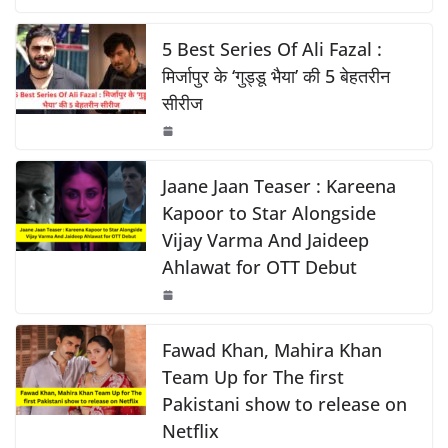
c
at
p
ar
o
p
k
e
s
y
e
5 Best Series Of Ali Fazal :
k
b
A
Li
मिर्जापुर के ‘गुड्डू भैया’ की 5 बेहतरीन
सीरीज
o
p
n
o
p
k
k
Jaane Jaan Teaser : Kareena
Kapoor to Star Alongside
Vijay Varma And Jaideep
Ahlawat for OTT Debut
Fawad Khan, Mahira Khan
Team Up for The first
Pakistani show to release on
Netflix