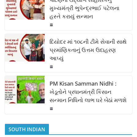
e
s
y
e
b
A
Li
મુખ્યમંત્રી ભુપેન્દ્રભાઈ પટેલના
હસ્તે કરાયું સન્માન
o
p
n
o
p
k
k
દિયોદર માં ૧૦૮ની ટીમે સેવાની સાથે
પ્રમાંણિકતાનું ઉત્તમ ઉદાહરણ
આપ્યું
PM Kisan Samman Nidhi :
ખેડૂતોને પ્રધાનમંત્રી કિસાન
સન્માન નિધિનો લાભ ઘરે બેઠાં મળશે
SOUTH INDIAN