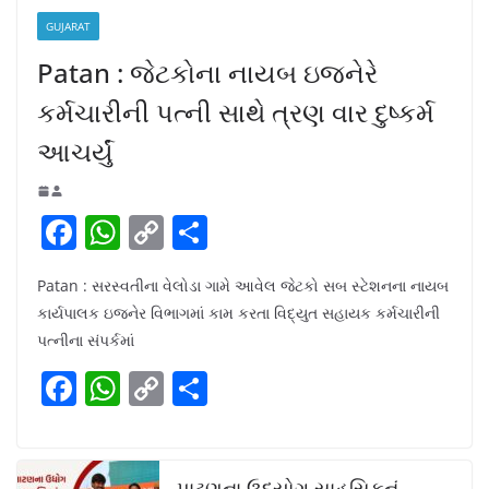
GUJARAT
Patan : જેટકોના નાયબ ઇજનેરે
કર્મચારીની પત્ની સાથે ત્રણ વાર દુષ્કર્મ
આચર્યું
F
W
C
S
a
h
o
h
Patan : સરસ્વતીના વેલોડા ગામે આવેલ જેટકો સબ સ્ટેશનના નાયબ
c
at
p
ar
કાર્યપાલક ઇજનેર વિભાગમાં કામ કરતા વિદ્યુત સહાયક કર્મચારીની
e
s
y
e
પત્નીના સંપર્કમાં
b
A
Li
F
W
C
S
o
p
n
a
h
o
h
o
p
k
c
at
p
ar
k
પાટણના ઉદ્યોગ સાહસિકનું