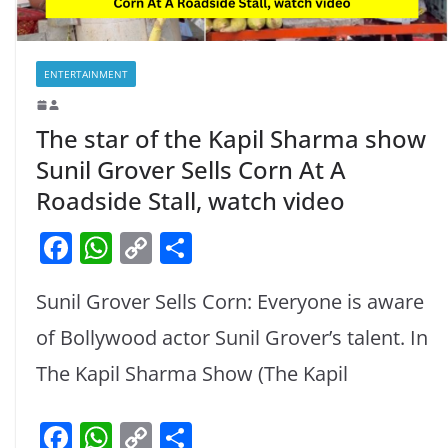
ENTERTAINMENT
The star of the Kapil Sharma show
Sunil Grover Sells Corn At A
Roadside Stall, watch video
F
W
C
S
a
h
o
h
Sunil Grover Sells Corn: Everyone is aware
c
at
p
ar
e
s
y
e
of Bollywood actor Sunil Grover’s talent. In
b
A
Li
The Kapil Sharma Show (The Kapil
o
p
n
F
W
C
S
o
p
k