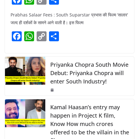
a
h
o
h
Prabhas Salaar Fees : South Suparstar प्रभास की फिल्म ‘सालार’
c
at
p
ar
जल्द ही दर्शकों के सामने आने वाली है। इस फिल्म
e
s
y
e
F
W
C
S
b
A
Li
a
h
o
h
o
p
n
c
at
p
ar
o
p
k
e
s
y
e
Priyanka Chopra South Movie
k
b
A
Li
Debut: Priyanka Chopra will
enter South Industry!
o
p
n
o
p
k
k
Kamal Haasan’s entry may
happen in Project K film,
Know How much crores
offered to be the villain in the