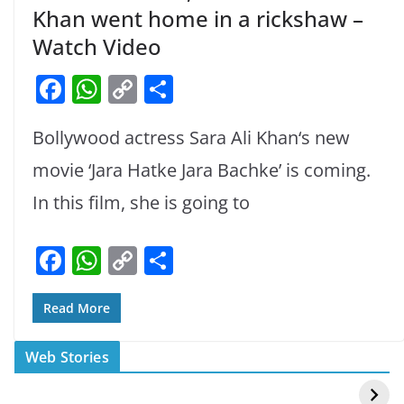
Khan went home in a rickshaw –
Watch Video
F
W
C
S
a
h
o
h
Bollywood actress Sara Ali Khan‘s new
c
at
p
ar
e
s
y
e
movie ‘Jara Hatke Jara Bachke’ is coming.
b
A
Li
In this film, she is going to
o
p
n
F
W
C
S
o
p
k
a
h
o
h
k
c
at
p
ar
Read More
e
s
y
e
स्वीमिंग पूल में बिकिनी पहन
कैसे और कहा चेक करे
Web Stories
b
A
Li
Mouni Roy ने लगाई
DOMS IPO
आग
Allotment Status