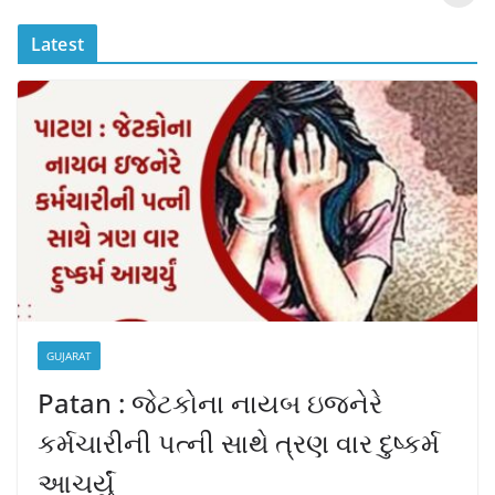
o
p
n
?
o
p
k
Latest
k
GUJARAT
Patan : જેટકોના નાયબ ઇજનેરે
કર્મચારીની પત્ની સાથે ત્રણ વાર દુષ્કર્મ
આચર્યું