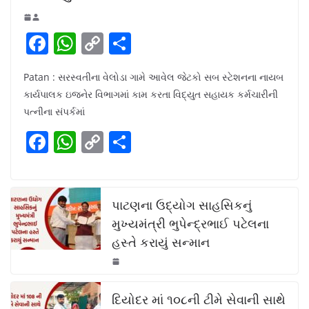
F
W
C
S
a
h
o
h
Patan : સરસ્વતીના વેલોડા ગામે આવેલ જેટકો સબ સ્ટેશનના નાયબ
c
at
p
ar
કાર્યપાલક ઇજનેર વિભાગમાં કામ કરતા વિદ્યુત સહાયક કર્મચારીની
e
s
y
e
પત્નીના સંપર્કમાં
b
A
Li
F
W
C
S
o
p
n
a
h
o
h
o
p
k
c
at
p
ar
k
e
s
y
e
પાટણના ઉદ્યોગ સાહસિકનું
b
A
Li
મુખ્યમંત્રી ભુપેન્દ્રભાઈ પટેલના
હસ્તે કરાયું સન્માન
o
p
n
o
p
k
k
દિયોદર માં ૧૦૮ની ટીમે સેવાની સાથે