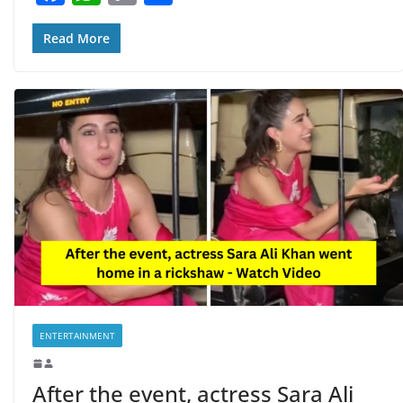
a
h
o
h
k
c
at
p
ar
Read More
e
s
y
e
b
A
Li
o
p
n
o
p
k
k
ENTERTAINMENT
After the event, actress Sara Ali