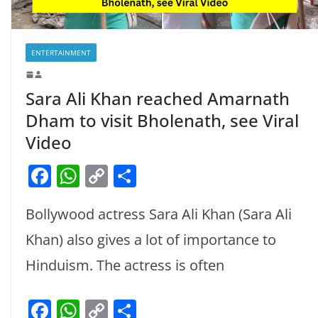
ENTERTAINMENT
Sara Ali Khan reached Amarnath
Dham to visit Bholenath, see Viral
Video
F
W
C
S
a
h
o
h
Bollywood actress Sara Ali Khan (Sara Ali
c
at
p
ar
e
s
y
e
Khan) also gives a lot of importance to
b
A
Li
Hinduism. The actress is often
o
p
n
F
W
C
S
o
p
k