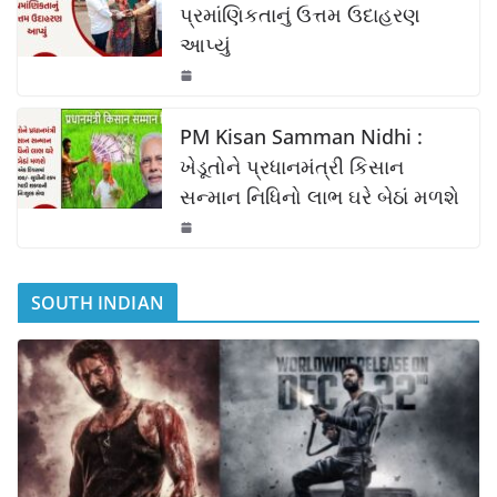
પ્રમાંણિકતાનું ઉત્તમ ઉદાહરણ
આપ્યું
PM Kisan Samman Nidhi :
ખેડૂતોને પ્રધાનમંત્રી કિસાન
સન્માન નિધિનો લાભ ઘરે બેઠાં મળશે
SOUTH INDIAN