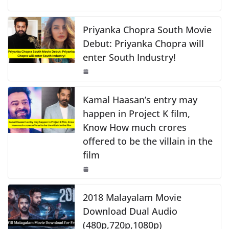
o
p
n
c
at
p
ar
o
p
k
e
s
y
e
Priyanka Chopra South Movie
k
b
A
Li
Debut: Priyanka Chopra will
enter South Industry!
o
p
n
o
p
k
k
Kamal Haasan’s entry may
happen in Project K film,
Know How much crores
offered to be the villain in the
film
2018 Malayalam Movie
Download Dual Audio
(480p,720p,1080p)