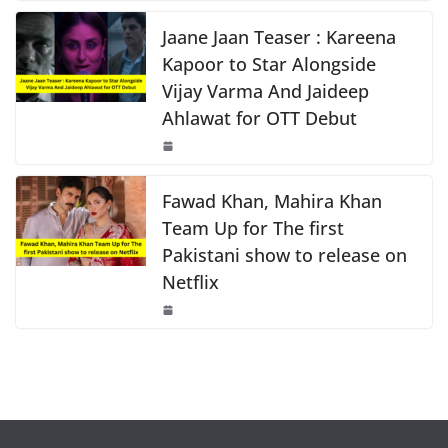
o
p
k
k
Jaane Jaan Teaser : Kareena
Kapoor to Star Alongside
Vijay Varma And Jaideep
Ahlawat for OTT Debut
Fawad Khan, Mahira Khan
Team Up for The first
Pakistani show to release on
Netflix