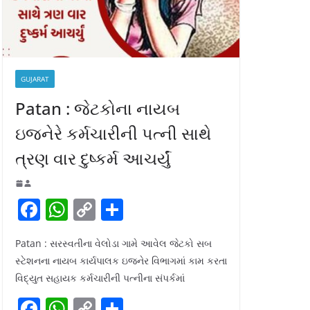
GUJARAT
Patan : જેટકોના નાયબ
ઇજનેરે કર્મચારીની પત્ની સાથે
ત્રણ વાર દુષ્કર્મ આચર્યું
F
W
C
S
a
h
o
h
Patan : સરસ્વતીના વેલોડા ગામે આવેલ જેટકો સબ
c
at
p
ar
સ્ટેશનના નાયબ કાર્યપાલક ઇજનેર વિભાગમાં કામ કરતા
e
s
y
e
વિદ્યુત સહાયક કર્મચારીની પત્નીના સંપર્કમાં
b
A
Li
F
W
C
S