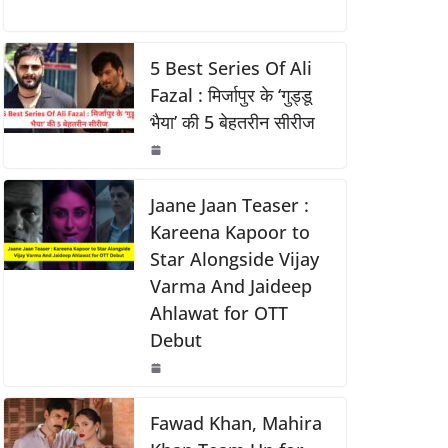
a
h
o
h
o
p
k
c
at
p
ar
k
e
s
y
e
5 Best Series Of Ali
b
A
Li
Fazal : मिर्जापुर के ‘गुड्डू
भैया’ की 5 बेहतरीन सीरीज
o
p
n
o
p
k
k
Jaane Jaan Teaser :
Kareena Kapoor to
Star Alongside Vijay
Varma And Jaideep
Ahlawat for OTT
Debut
Fawad Khan, Mahira