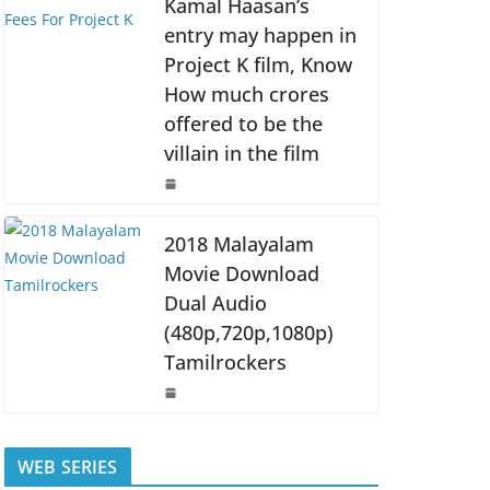
Kamal Haasan’s
entry may happen in
Project K film, Know
How much crores
offered to be the
villain in the film
2018 Malayalam
Movie Download
Dual Audio
(480p,720p,1080p)
Tamilrockers
WEB SERIES