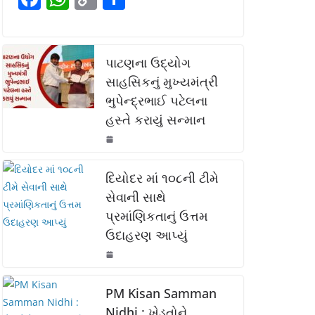
o
p
n
a
h
o
h
o
p
k
c
at
p
ar
k
e
s
y
e
પાટણના ઉદ્યોગ
b
A
Li
સાહસિકનું મુખ્યમંત્રી
ભુપેન્દ્રભાઈ પટેલના
o
p
n
હસ્તે કરાયું સન્માન
o
p
k
k
દિયોદર માં ૧૦૮ની ટીમે
સેવાની સાથે
પ્રમાંણિકતાનું ઉત્તમ
ઉદાહરણ આપ્યું
PM Kisan Samman
Nidhi : ખેડૂતોને