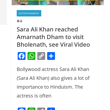
ENTERTAINMENT
Sara Ali Khan reached
Amarnath Dham to visit
Bholenath, see Viral Video
F
W
C
S
a
h
o
h
Bollywood actress Sara Ali Khan
c
at
p
ar
e
s
y
e
(Sara Ali Khan) also gives a lot of
b
A
Li
importance to Hinduism. The
o
p
n
actress is often
o
p
k