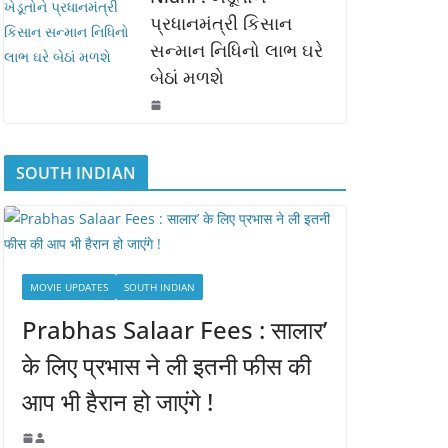
પ્રધાનમંત્રી કિસાન
સન્માન નિધિનો લાભ ઘરે
બેઠાં મળશે
SOUTH INDIAN
MOVIE UPDATES
SOUTH INDIAN
Prabhas Salaar Fees : सालार’
के लिए प्रभास ने ली इतनी फीस की
आप भी हैरान हो जाएंगे !