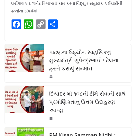
c
at
p
ar
કાર્યપાલક ઇજનેર વિભાગમાં કામ કરતા વિદ્યુત સહાયક કર્મચારીની
e
s
y
e
પત્નીના સંપર્કમાં
b
A
Li
F
W
C
S
o
p
n
a
h
o
h
o
p
k
c
at
p
ar
k
e
s
y
e
પાટણના ઉદ્યોગ સાહસિકનું
b
A
Li
મુખ્યમંત્રી ભુપેન્દ્રભાઈ પટેલના
હસ્તે કરાયું સન્માન
o
p
n
o
p
k
k
દિયોદર માં ૧૦૮ની ટીમે સેવાની સાથે
પ્રમાંણિકતાનું ઉત્તમ ઉદાહરણ
આપ્યું
PM Kisan Samman Nidhi :