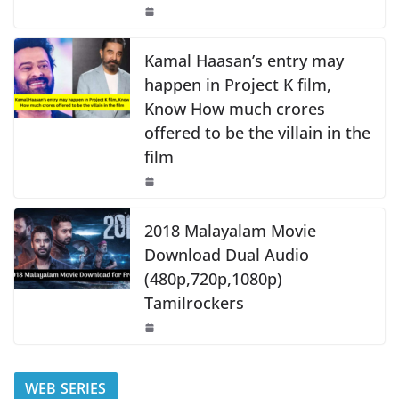
o
p
k
k
Kamal Haasan’s entry may
happen in Project K film,
Know How much crores
offered to be the villain in the
film
2018 Malayalam Movie
Download Dual Audio
(480p,720p,1080p)
Tamilrockers
WEB SERIES