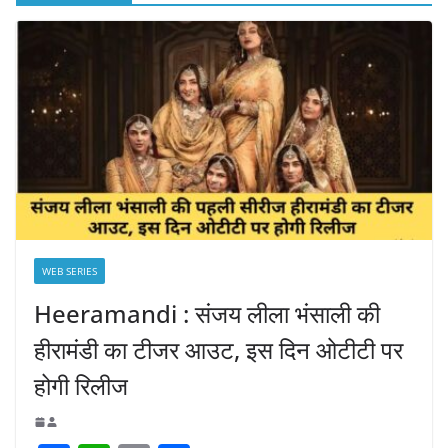
WEB SERIES
Heeramandi : संजय लीला भंसाली की
हीरामंडी का टीजर आउट, इस दिन ओटीटी पर
होगी रिलीज