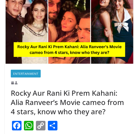
o
p
n
o
p
k
k
ENTERTAINMENT
Rocky Aur Rani Ki Prem Kahani:
Alia Ranveer’s Movie cameo from
4 stars, know who they are?
F
W
C
S