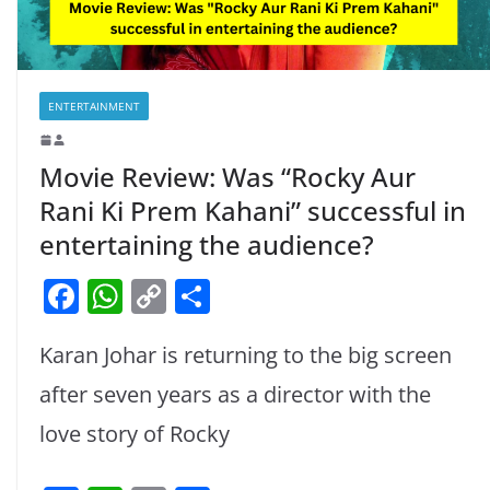
ENTERTAINMENT
Movie Review: Was “Rocky Aur
Rani Ki Prem Kahani” successful in
entertaining the audience?
F
W
C
S
a
h
o
h
Karan Johar is returning to the big screen
c
at
p
ar
e
s
y
e
after seven years as a director with the
b
A
Li
love story of Rocky
o
p
n