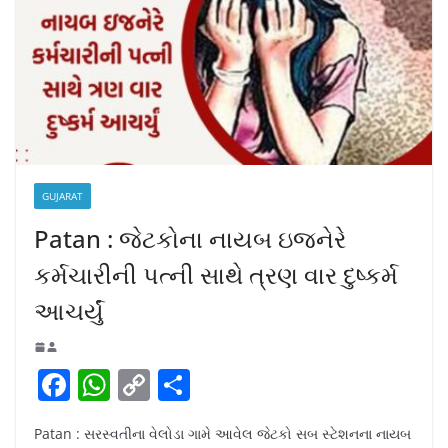
GUJARAT
Patan : જેટકોના નાયબ ઇજનેરે
કર્મચારીની પત્ની સાથે ત્રણ વાર દુષ્કર્મ
આચર્યું
F
W
C
S
a
h
o
h
Patan : સરસ્વતીના વેલોડા ગામે આવેલ જેટકો સબ સ્ટેશનના નાયબ