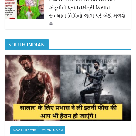
ખેડૂતોને પ્રધાનમંત્રી કિસાન
સન્માન નિધિનો લાભ ઘરે બેઠાં મળશે
SOUTH INDIAN
MOVIE UPDATES
SOUTH INDIAN