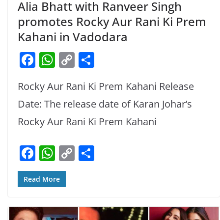
Alia Bhatt with Ranveer Singh
promotes Rocky Aur Rani Ki Prem
Kahani in Vadodara
F
W
C
S
a
h
o
h
Rocky Aur Rani Ki Prem Kahani Release
c
at
p
ar
e
s
y
e
Date: The release date of Karan Johar’s
b
A
Li
Rocky Aur Rani Ki Prem Kahani
o
p
n
F
W
C
S
o
p
k
a
h
o
h
k
c
at
p
ar
Read More
e
s
y
e
b
A
Li