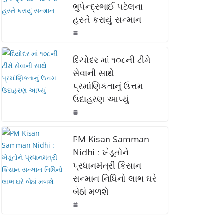
ભુપેન્દ્રભાઈ પટેલના
o
p
n
હસ્તે કરાયું સન્માન
o
p
k
k
દિયોદર માં ૧૦૮ની ટીમે
સેવાની સાથે
પ્રમાંણિકતાનું ઉત્તમ
ઉદાહરણ આપ્યું
PM Kisan Samman
Nidhi : ખેડૂતોને
પ્રધાનમંત્રી કિસાન
સન્માન નિધિનો લાભ ઘરે
બેઠાં મળશે