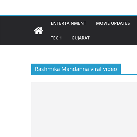
Skip
to
content
ENTERTAINMENT
MOVIE UPDATES
TECH
GUJARAT
Rashmika Mandanna viral video