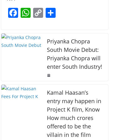
b
A
Li
F
W
C
S
o
p
n
a
h
o
h
o
p
k
c
at
p
ar
k
e
s
y
e
Priyanka Chopra
b
A
Li
South Movie Debut:
Priyanka Chopra will
o
p
n
enter South Industry!
o
p
k
k
Kamal Haasan’s
entry may happen in
Project K film, Know
How much crores
offered to be the
villain in the film