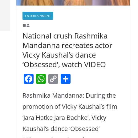
ENTERTAINMENT
National crush Rashmika
Mandanna recreates actor
Vicky Kaushal’s dance
‘Obsessed’, watch VIDEO
F
W
C
S
a
h
o
h
Rashmika Mandanna: During the
c
at
p
ar
e
s
y
e
promotion of Vicky Kaushal’s film
b
A
Li
‘Jara Hatke Jara Bachke’, Vicky
o
p
n
Kaushal’s dance ‘Obsessed’
o
p
k