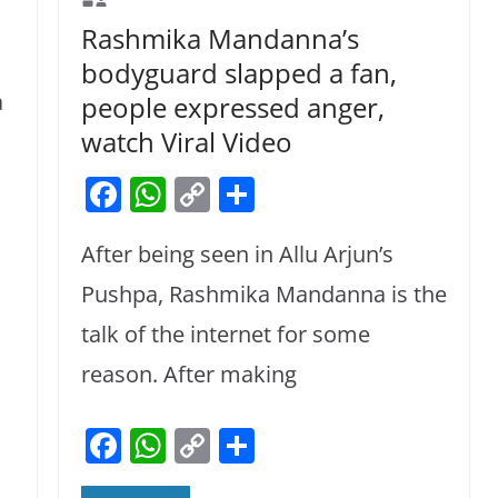
Rashmika Mandanna’s
bodyguard slapped a fan,
a
people expressed anger,
watch Viral Video
F
W
C
S
a
h
o
h
After being seen in Allu Arjun’s
c
at
p
ar
e
s
y
e
Pushpa, Rashmika Mandanna is the
b
A
Li
talk of the internet for some
o
p
n
reason. After making
o
p
k
k
F
W
C
S
a
h
o
h