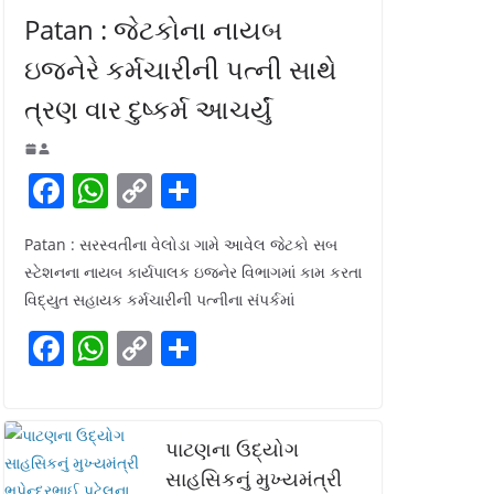
Patan : જેટકોના નાયબ
ઇજનેરે કર્મચારીની પત્ની સાથે
ત્રણ વાર દુષ્કર્મ આચર્યું
F
W
C
S
a
h
o
h
Patan : સરસ્વતીના વેલોડા ગામે આવેલ જેટકો સબ
c
at
p
ar
સ્ટેશનના નાયબ કાર્યપાલક ઇજનેર વિભાગમાં કામ કરતા
e
s
y
e
વિદ્યુત સહાયક કર્મચારીની પત્નીના સંપર્કમાં
b
A
Li
F
W
C
S
o
p
n
a
h
o
h
o
p
k
c
at
p
ar
k
e
s
y
e
પાટણના ઉદ્યોગ
b
A
Li
સાહસિકનું મુખ્યમંત્રી