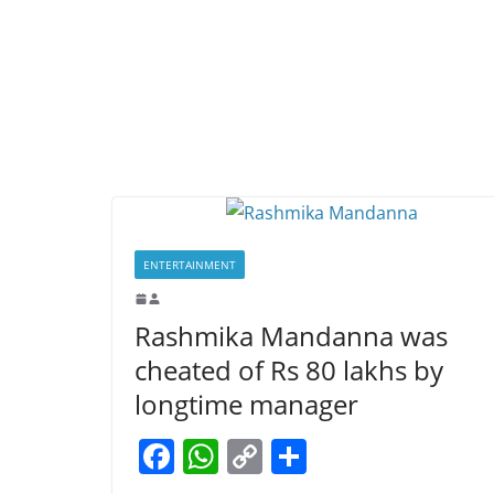
ENTERTAINMENT
Rashmika Mandanna was
cheated of Rs 80 lakhs by
longtime manager
F
W
C
S
a
h
o
h