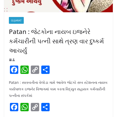
GUJARAT
Patan : જેટકોના નાયબ ઇજનેરે
કર્મચારીની પત્ની સાથે ત્રણ વાર દુષ્કર્મ
આચર્યું
F
W
C
S
a
h
o
h
Patan : સરસ્વતીના વેલોડા ગામે આવેલ જેટકો સબ સ્ટેશનના નાયબ
c
at
p
ar
કાર્યપાલક ઇજનેર વિભાગમાં કામ કરતા વિદ્યુત સહાયક કર્મચારીની
e
s
y
e
પત્નીના સંપર્કમાં
b
A
Li
F
W
C
S
o
p
n
a
h
o
h