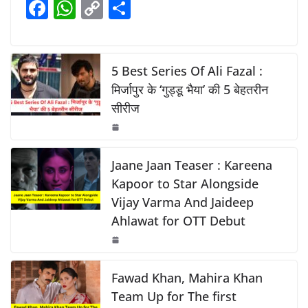
F
W
C
S
b
A
Li
a
h
o
h
o
p
n
c
at
p
ar
o
p
k
e
s
y
e
5 Best Series Of Ali Fazal :
k
b
A
Li
मिर्जापुर के ‘गुड्डू भैया’ की 5 बेहतरीन
सीरीज
o
p
n
o
p
k
k
Jaane Jaan Teaser : Kareena
Kapoor to Star Alongside
Vijay Varma And Jaideep
Ahlawat for OTT Debut
Fawad Khan, Mahira Khan
Team Up for The first