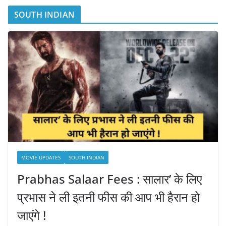
SOUTH INDIAN
MOVIE UPDATES
SOUTH INDIAN
Prabhas Salaar Fees : सालार’ के लिए
प्रभास ने ली इतनी फीस की आप भी हैरान हो
जाएंगे !