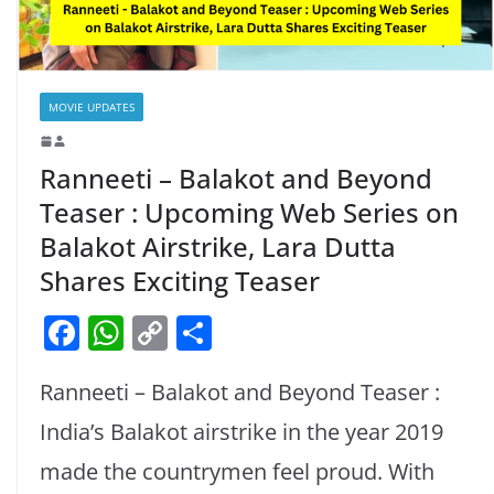
MOVIE UPDATES
Ranneeti – Balakot and Beyond
Teaser : Upcoming Web Series on
Balakot Airstrike, Lara Dutta
Shares Exciting Teaser
F
W
C
S
a
h
o
h
Ranneeti – Balakot and Beyond Teaser :
c
at
p
ar
e
s
y
e
India’s Balakot airstrike in the year 2019
b
A
Li
made the countrymen feel proud. With