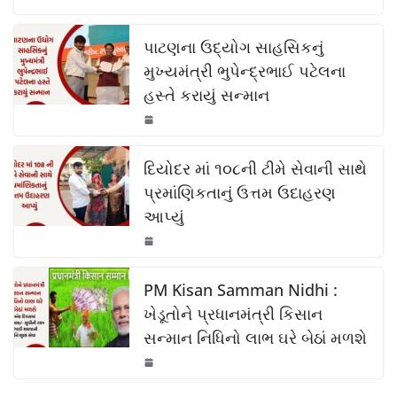
o
p
k
c
at
p
ar
k
e
s
y
e
પાટણના ઉદ્યોગ સાહસિકનું
b
A
Li
મુખ્યમંત્રી ભુપેન્દ્રભાઈ પટેલના
હસ્તે કરાયું સન્માન
o
p
n
o
p
k
k
દિયોદર માં ૧૦૮ની ટીમે સેવાની સાથે
પ્રમાંણિકતાનું ઉત્તમ ઉદાહરણ
આપ્યું
PM Kisan Samman Nidhi :
ખેડૂતોને પ્રધાનમંત્રી કિસાન
સન્માન નિધિનો લાભ ઘરે બેઠાં મળશે