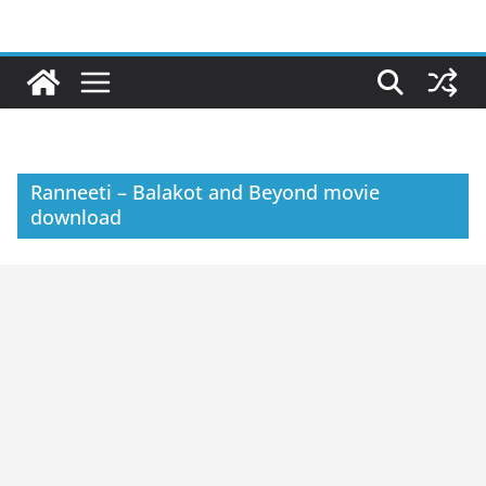
Skip
to
content
Ranneeti – Balakot and Beyond movie
download