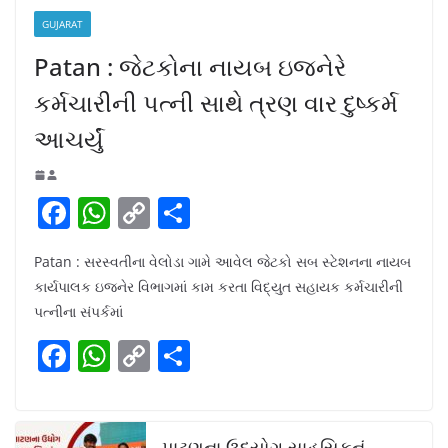
GUJARAT
Patan : જેટકોના નાયબ ઇજનેરે
કર્મચારીની પત્ની સાથે ત્રણ વાર દુષ્કર્મ
આચર્યું
F
W
C
S
a
h
o
h
Patan : સરસ્વતીના વેલોડા ગામે આવેલ જેટકો સબ સ્ટેશનના નાયબ
c
at
p
ar
કાર્યપાલક ઇજનેર વિભાગમાં કામ કરતા વિદ્યુત સહાયક કર્મચારીની
e
s
y
e
પત્નીના સંપર્કમાં
b
A
Li
F
W
C
S
o
p
n
a
h
o
h
o
p
k
c
at
p
ar
k
પાટણના ઉદ્યોગ સાહસિકનું