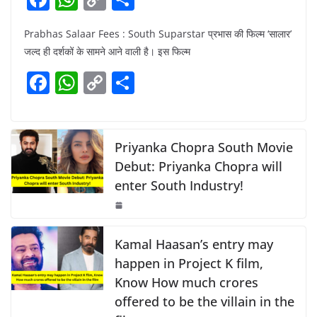
a
h
o
h
Prabhas Salaar Fees : South Suparstar प्रभास की फिल्म ‘सालार’
c
at
p
ar
जल्द ही दर्शकों के सामने आने वाली है। इस फिल्म
e
s
y
e
F
W
C
S
b
A
Li
a
h
o
h
o
p
n
c
at
p
ar
o
p
k
e
s
y
e
Priyanka Chopra South Movie
k
b
A
Li
Debut: Priyanka Chopra will
enter South Industry!
o
p
n
o
p
k
k
Kamal Haasan’s entry may
happen in Project K film,
Know How much crores
offered to be the villain in the