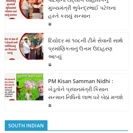
e
s
y
e
b
A
Li
મુખ્યમંત્રી ભુપેન્દ્રભાઈ પટેલના
હસ્તે કરાયું સન્માન
o
p
n
o
p
k
k
દિયોદર માં ૧૦૮ની ટીમે સેવાની સાથે
પ્રમાંણિકતાનું ઉત્તમ ઉદાહરણ
આપ્યું
PM Kisan Samman Nidhi :
ખેડૂતોને પ્રધાનમંત્રી કિસાન
સન્માન નિધિનો લાભ ઘરે બેઠાં મળશે
SOUTH INDIAN