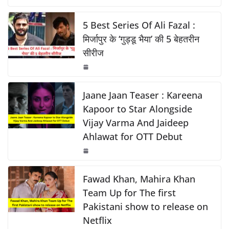
c
at
p
ar
o
p
k
e
s
y
e
5 Best Series Of Ali Fazal :
k
b
A
Li
मिर्जापुर के ‘गुड्डू भैया’ की 5 बेहतरीन
सीरीज
o
p
n
o
p
k
k
Jaane Jaan Teaser : Kareena
Kapoor to Star Alongside
Vijay Varma And Jaideep
Ahlawat for OTT Debut
Fawad Khan, Mahira Khan
Team Up for The first
Pakistani show to release on
Netflix