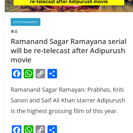
ENTERTAINMENT
Ramanand Sagar Ramayana serial
will be re-telecast after Adipurush
movie
F
W
C
S
a
h
o
h
Ramanand Sagar Ramayan: Prabhas, Kriti
c
at
p
ar
e
s
y
e
Sanon and Saif Ali Khan starrer Adipurush
b
A
Li
is the highest grossing film of this year.
o
p
n
F
W
C
S
o
p
k