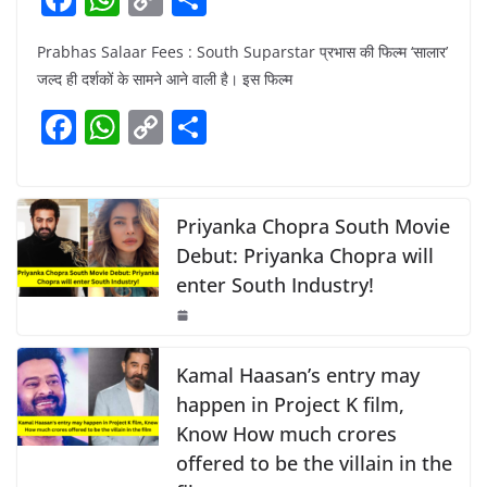
a
h
o
h
Prabhas Salaar Fees : South Suparstar प्रभास की फिल्म ‘सालार’
c
at
p
ar
जल्द ही दर्शकों के सामने आने वाली है। इस फिल्म
e
s
y
e
F
W
C
S
b
A
Li
a
h
o
h
o
p
n
c
at
p
ar
o
p
k
e
s
y
e
Priyanka Chopra South Movie
k
b
A
Li
Debut: Priyanka Chopra will
enter South Industry!
o
p
n
o
p
k
k
Kamal Haasan’s entry may
happen in Project K film,
Know How much crores
offered to be the villain in the