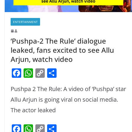
ENTERTAINMENT
‘Pushpa-2 The Rule’ dialogue
leaked, fans excited to see Allu
Arjun, watch video
F
W
C
S
a
h
o
h
Pushpa 2 The Rule: A video of ‘Pushpa’ star
c
at
p
ar
e
s
y
e
Allu Arjun is going viral on social media.
b
A
Li
The actor leaked
o
p
n
F
W
C
S
o
p
k