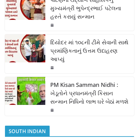
e
s
y
e
b
A
Li
મુખ્યમંત્રી ભુપેન્દ્રભાઈ પટેલના
હસ્તે કરાયું સન્માન
o
p
n
o
p
k
k
દિયોદર માં ૧૦૮ની ટીમે સેવાની સાથે
પ્રમાંણિકતાનું ઉત્તમ ઉદાહરણ
આપ્યું
PM Kisan Samman Nidhi :
ખેડૂતોને પ્રધાનમંત્રી કિસાન
સન્માન નિધિનો લાભ ઘરે બેઠાં મળશે
SOUTH INDIAN