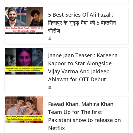
c
at
p
ar
o
p
k
e
s
y
e
5 Best Series Of Ali Fazal :
k
b
A
Li
मिर्जापुर के ‘गुड्डू भैया’ की 5 बेहतरीन
सीरीज
o
p
n
o
p
k
k
Jaane Jaan Teaser : Kareena
Kapoor to Star Alongside
Vijay Varma And Jaideep
Ahlawat for OTT Debut
Fawad Khan, Mahira Khan
Team Up for The first
Pakistani show to release on
Netflix