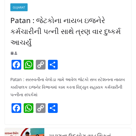
GUJARAT
Patan : જેટકોના નાયબ ઇજનેરે
કર્મચારીની પત્ની સાથે ત્રણ વાર દુષ્કર્મ
આચર્યું
F
W
C
S
a
h
o
h
Patan : સરસ્વતીના વેલોડા ગામે આવેલ જેટકો સબ સ્ટેશનના નાયબ
c
at
p
ar
કાર્યપાલક ઇજનેર વિભાગમાં કામ કરતા વિદ્યુત સહાયક કર્મચારીની
e
s
y
e
પત્નીના સંપર્કમાં
b
A
Li
F
W
C
S
o
p
n
a
h
o
h
o
p
k
c
at
p
ar
k
પાટણના ઉદ્યોગ સાહસિકનું