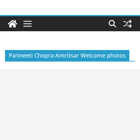
Skip
to
content
Parineeti Chopra Amritsar Welcome photos