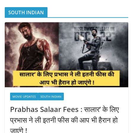
SOUTH INDIAN
MOVIE UPDATES
SOUTH INDIAN
Prabhas Salaar Fees : सालार’ के लिए
प्रभास ने ली इतनी फीस की आप भी हैरान हो
जाएंगे !