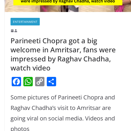
ENTERTAINMENT
Parineeti Chopra got a big
welcome in Amritsar, fans were
impressed by Raghav Chadha,
watch video
F
W
C
S
a
h
o
h
Some pictures of Parineeti Chopra and
c
at
p
ar
e
s
y
e
Raghav Chadha’s visit to Amritsar are
b
A
Li
going viral on social media. Videos and
o
p
n
photos