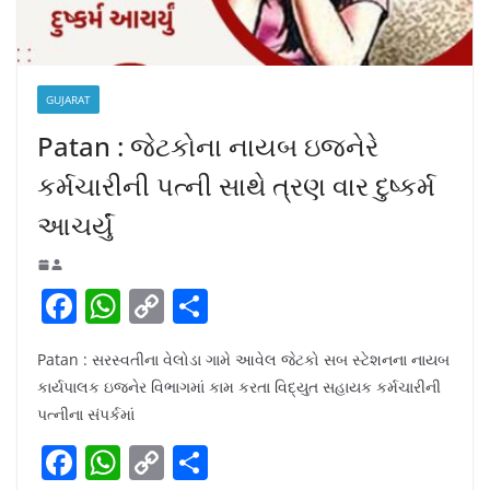
GUJARAT
Patan : જેટકોના નાયબ ઇજનેરે
કર્મચારીની પત્ની સાથે ત્રણ વાર દુષ્કર્મ
આચર્યું
F
W
C
S
a
h
o
h
Patan : સરસ્વતીના વેલોડા ગામે આવેલ જેટકો સબ સ્ટેશનના નાયબ
c
at
p
ar
કાર્યપાલક ઇજનેર વિભાગમાં કામ કરતા વિદ્યુત સહાયક કર્મચારીની
e
s
y
e
પત્નીના સંપર્કમાં
b
A
Li
F
W
C
S
o
p
n