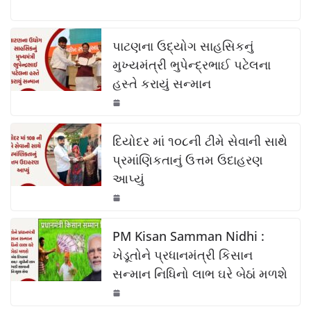
a
h
o
h
o
p
k
c
at
p
ar
k
e
s
y
e
પાટણના ઉદ્યોગ સાહસિકનું
b
A
Li
મુખ્યમંત્રી ભુપેન્દ્રભાઈ પટેલના
હસ્તે કરાયું સન્માન
o
p
n
o
p
k
k
દિયોદર માં ૧૦૮ની ટીમે સેવાની સાથે
પ્રમાંણિકતાનું ઉત્તમ ઉદાહરણ
આપ્યું
PM Kisan Samman Nidhi :
ખેડૂતોને પ્રધાનમંત્રી કિસાન
સન્માન નિધિનો લાભ ઘરે બેઠાં મળશે