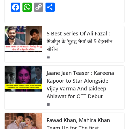
e
s
y
e
F
W
C
S
b
A
Li
a
h
o
h
o
p
n
c
at
p
ar
o
p
k
e
s
y
e
5 Best Series Of Ali Fazal :
k
b
A
Li
मिर्जापुर के ‘गुड्डू भैया’ की 5 बेहतरीन
सीरीज
o
p
n
o
p
k
k
Jaane Jaan Teaser : Kareena
Kapoor to Star Alongside
Vijay Varma And Jaideep
Ahlawat for OTT Debut
Fawad Khan, Mahira Khan
Team Up for The first