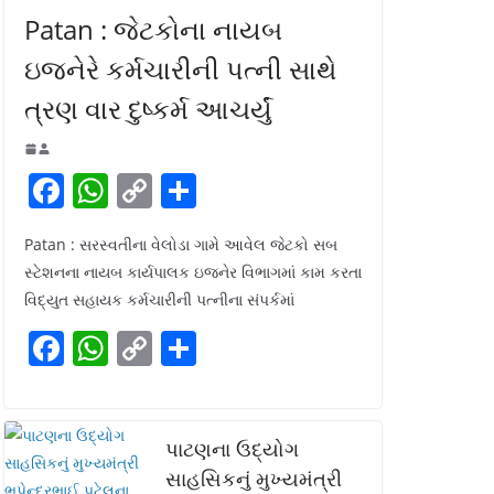
Patan : જેટકોના નાયબ
ઇજનેરે કર્મચારીની પત્ની સાથે
ત્રણ વાર દુષ્કર્મ આચર્યું
F
W
C
S
a
h
o
h
Patan : સરસ્વતીના વેલોડા ગામે આવેલ જેટકો સબ
c
at
p
ar
સ્ટેશનના નાયબ કાર્યપાલક ઇજનેર વિભાગમાં કામ કરતા
e
s
y
e
વિદ્યુત સહાયક કર્મચારીની પત્નીના સંપર્કમાં
b
A
Li
F
W
C
S
o
p
n
a
h
o
h
o
p
k
c
at
p
ar
k
e
s
y
e
પાટણના ઉદ્યોગ
b
A
Li
સાહસિકનું મુખ્યમંત્રી