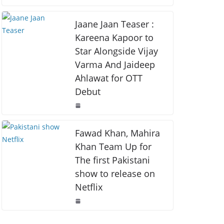
o
p
k
k
Jaane Jaan Teaser :
Kareena Kapoor to
Star Alongside Vijay
Varma And Jaideep
Ahlawat for OTT
Debut
Fawad Khan, Mahira
Khan Team Up for
The first Pakistani
show to release on
Netflix