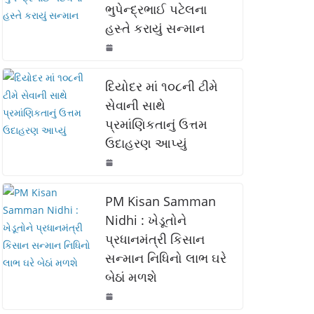
ભુપેન્દ્રભાઈ પટેલના
o
p
n
હસ્તે કરાયું સન્માન
o
p
k
k
દિયોદર માં ૧૦૮ની ટીમે
સેવાની સાથે
પ્રમાંણિકતાનું ઉત્તમ
ઉદાહરણ આપ્યું
PM Kisan Samman
Nidhi : ખેડૂતોને
પ્રધાનમંત્રી કિસાન
સન્માન નિધિનો લાભ ઘરે
બેઠાં મળશે