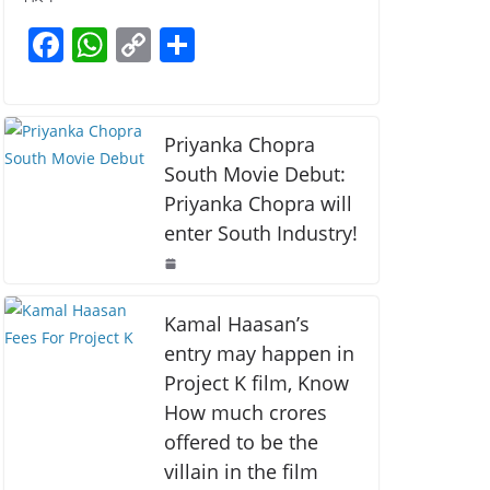
b
A
Li
F
W
C
S
o
p
n
a
h
o
h
o
p
k
c
at
p
ar
k
e
s
y
e
Priyanka Chopra
b
A
Li
South Movie Debut:
Priyanka Chopra will
o
p
n
enter South Industry!
o
p
k
k
Kamal Haasan’s
entry may happen in
Project K film, Know
How much crores
offered to be the
villain in the film