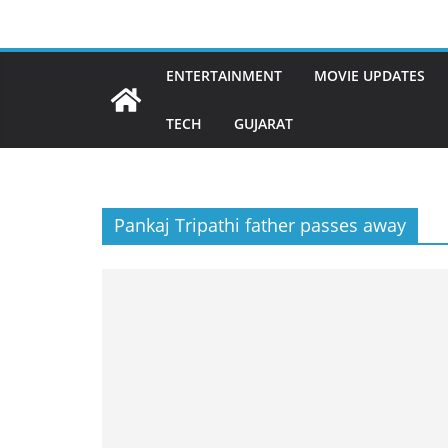
Skip
to
content
ENTERTAINMENT
MOVIE UPDATES
TECH
GUJARAT
Pankaj Tripathi father passes away