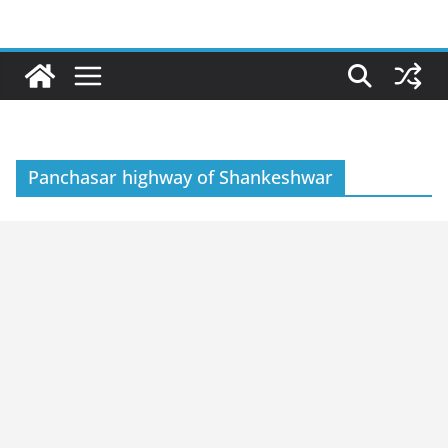
Skip
to
content
Panchasar highway of Shankeshwar