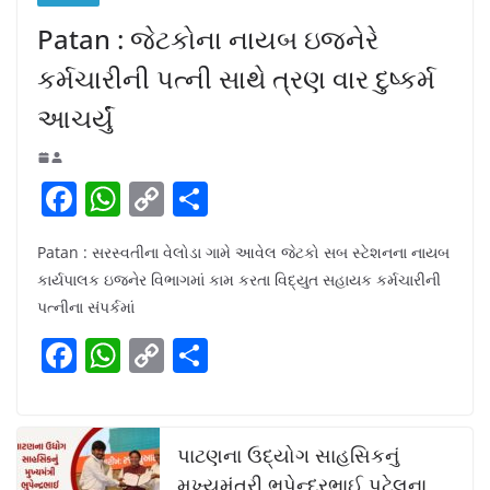
Patan : જેટકોના નાયબ ઇજનેરે
કર્મચારીની પત્ની સાથે ત્રણ વાર દુષ્કર્મ
આચર્યું
F
W
C
S
a
h
o
h
Patan : સરસ્વતીના વેલોડા ગામે આવેલ જેટકો સબ સ્ટેશનના નાયબ
c
at
p
ar
કાર્યપાલક ઇજનેર વિભાગમાં કામ કરતા વિદ્યુત સહાયક કર્મચારીની
e
s
y
e
પત્નીના સંપર્કમાં
b
A
Li
F
W
C
S
o
p
n
a
h
o
h
o
p
k
c
at
p
ar
k
e
s
y
e
પાટણના ઉદ્યોગ સાહસિકનું
મુખ્યમંત્રી ભુપેન્દ્રભાઈ પટેલના