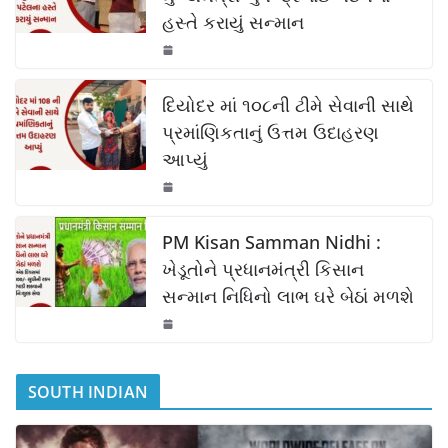
b
A
Li
હસ્તે કરાયું સન્માન
o
p
n
o
p
k
k
દિયોદર માં ૧૦૮ની ટીમે સેવાની સાથે
પ્રમાંણિકતાનું ઉત્તમ ઉદાહરણ
આપ્યું
PM Kisan Samman Nidhi :
ખેડૂતોને પ્રધાનમંત્રી કિસાન
સન્માન નિધિનો લાભ ઘરે બેઠાં મળશે
SOUTH INDIAN