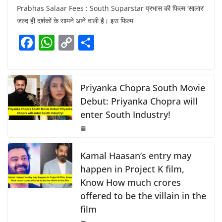
Prabhas Salaar Fees : South Suparstar प्रभास की फिल्म ‘सालार’
c
at
p
ar
जल्द ही दर्शकों के सामने आने वाली है। इस फिल्म
e
s
y
e
F
W
C
S
b
A
Li
a
h
o
h
o
p
n
c
at
p
ar
o
p
k
e
s
y
e
Priyanka Chopra South Movie
k
b
A
Li
Debut: Priyanka Chopra will
enter South Industry!
o
p
n
o
p
k
k
Kamal Haasan’s entry may
happen in Project K film,
Know How much crores
offered to be the villain in the
film