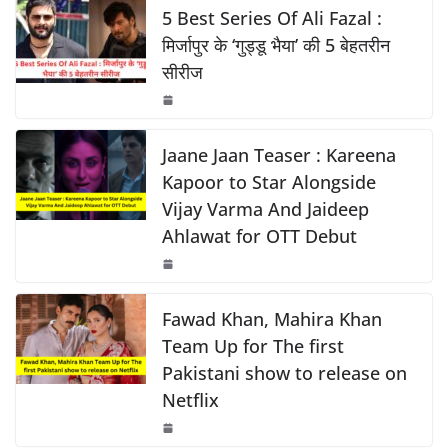
o
p
k
e
s
y
e
5 Best Series Of Ali Fazal :
k
b
A
Li
मिर्जापुर के ‘गुड्डू भैया’ की 5 बेहतरीन
सीरीज
o
p
n
o
p
k
k
Jaane Jaan Teaser : Kareena
Kapoor to Star Alongside
Vijay Varma And Jaideep
Ahlawat for OTT Debut
Fawad Khan, Mahira Khan
Team Up for The first
Pakistani show to release on
Netflix