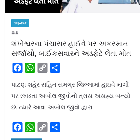
GUJARAT
શંખેશ્વરના પંચાસર હાઈવે પર અકસ્માત
સર્જાયો, બાઈકસવારને અડફેટે લેતા મોત
F
W
C
S
a
h
o
h
પાટણ શહેર સહિત સમગ્ર જિલ્લામાં હાઇવે માર્ગો
c
at
p
ar
e
s
y
e
પર રખડતા અબોલ જીવોનો ત્રાસ અસહ્ય બન્યો
b
A
Li
છે. ત્યારે આવા અબોલ જીવો દ્વારા
o
p
n
F
W
C
S
o
p
k
a
h
o
h
k