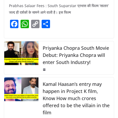
a
h
o
h
Prabhas Salaar Fees : South Suparstar प्रभास की फिल्म ‘सालार’
c
at
p
ar
जल्द ही दर्शकों के सामने आने वाली है। इस फिल्म
e
s
y
e
F
W
C
S
b
A
Li
a
h
o
h
o
p
n
c
at
p
ar
o
p
k
e
s
y
e
Priyanka Chopra South Movie
k
b
A
Li
Debut: Priyanka Chopra will
enter South Industry!
o
p
n
o
p
k
k
Kamal Haasan’s entry may
happen in Project K film,
Know How much crores
offered to be the villain in the
film