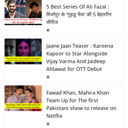
o
p
k
e
s
y
e
5 Best Series Of Ali Fazal :
k
b
A
Li
मिर्जापुर के ‘गुड्डू भैया’ की 5 बेहतरीन
सीरीज
o
p
n
o
p
k
k
Jaane Jaan Teaser : Kareena
Kapoor to Star Alongside
Vijay Varma And Jaideep
Ahlawat for OTT Debut
Fawad Khan, Mahira Khan
Team Up for The first
Pakistani show to release on
Netflix