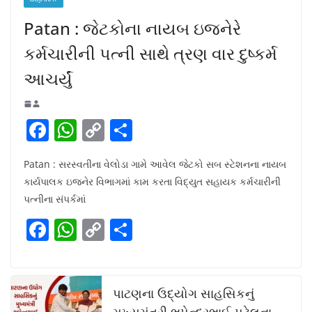
Patan : જેટકોના નાયબ ઇજનેરે
કર્મચારીની પત્ની સાથે ત્રણ વાર દુષ્કર્મ
આચર્યું
F
W
C
S
a
h
o
h
Patan : સરસ્વતીના વેલોડા ગામે આવેલ જેટકો સબ સ્ટેશનના નાયબ
c
at
p
ar
કાર્યપાલક ઇજનેર વિભાગમાં કામ કરતા વિદ્યુત સહાયક કર્મચારીની
e
s
y
e
પત્નીના સંપર્કમાં
b
A
Li
F
W
C
S
o
p
n
a
h
o
h
o
p
k
c
at
p
ar
k
e
s
y
e
પાટણના ઉદ્યોગ સાહસિકનું
મુખ્યમંત્રી ભુપેન્દ્રભાઈ પટેલના