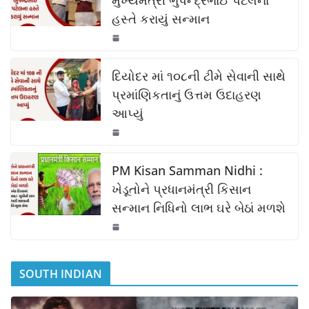
b
A
Li
હસ્તે કરાયું સન્માન
o
p
n
o
p
k
k
દિયોદર માં ૧૦૮ની ટીમે સેવાની સાથે
પ્રમાંણિકતાનું ઉત્તમ ઉદાહરણ
આપ્યું
PM Kisan Samman Nidhi :
ખેડૂતોને પ્રધાનમંત્રી કિસાન
સન્માન નિધિનો લાભ ઘરે બેઠાં મળશે
SOUTH INDIAN