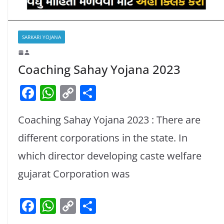
SARKARI YOJANA
Coaching Sahay Yojana 2023
F
W
C
S
a
h
o
h
Coaching Sahay Yojana 2023 : There are
c
at
p
ar
e
s
y
e
different corporations in the state. In
b
A
Li
which director developing caste welfare
o
p
n
gujarat Corporation was
o
p
k
k
F
W
C
S
a
h
o
h