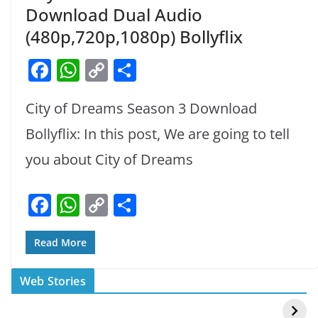
Download Dual Audio
(480p,720p,1080p) Bollyflix
F
W
C
S
a
h
o
h
City of Dreams Season 3 Download
c
at
p
ar
e
s
y
e
Bollyflix: In this post, We are going to tell
b
A
Li
you about City of Dreams
o
p
n
F
W
C
S
o
p
k
a
h
o
h
k
c
at
p
ar
Read More
e
s
y
e
स्वीमिंग पूल में बिकिनी पहन
कैसे और कहा चेक करे
Web Stories
b
A
Li
Mouni Roy ने लगाई
DOMS IPO
आग
Allotment Status