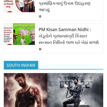
પ્રમાંણિકતાનું ઉત્તમ ઉદાહરણ
આપ્યું
PM Kisan Samman Nidhi :
ખેડૂતોને પ્રધાનમંત્રી કિસાન
સન્માન નિધિનો લાભ ઘરે બેઠાં મળશે
SOUTH INDIAN