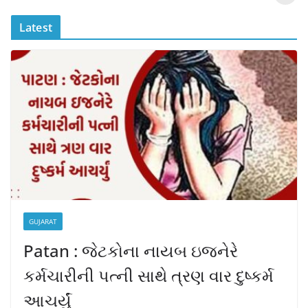
o
p
n
?
o
p
k
Latest
k
GUJARAT
Patan : જેટકોના નાયબ ઇજનેરે
કર્મચારીની પત્ની સાથે ત્રણ વાર દુષ્કર્મ
આચર્યું