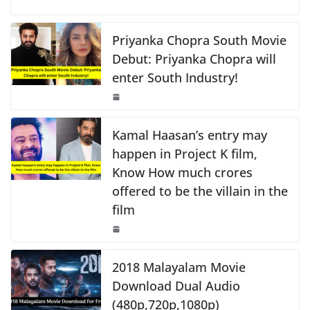
o
p
n
c
at
p
ar
o
p
k
e
s
y
e
Priyanka Chopra South Movie
k
b
A
Li
Debut: Priyanka Chopra will
enter South Industry!
o
p
n
o
p
k
k
Kamal Haasan’s entry may
happen in Project K film,
Know How much crores
offered to be the villain in the
film
2018 Malayalam Movie
Download Dual Audio
(480p,720p,1080p)