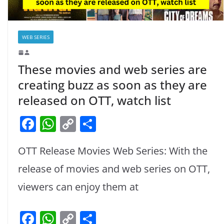
WEB SERIES
These movies and web series are
creating buzz as soon as they are
released on OTT, watch list
F
W
C
S
a
h
o
h
OTT Release Movies Web Series: With the
c
at
p
ar
e
s
y
e
release of movies and web series on OTT,
b
A
Li
viewers can enjoy them at
o
p
n
F
W
C
S
o
p
k