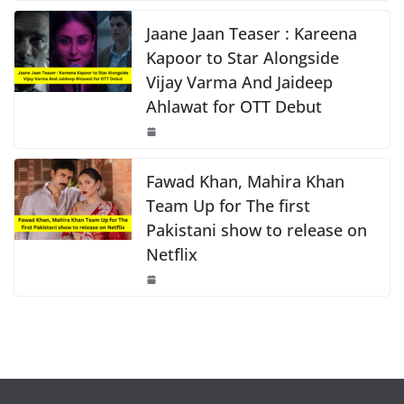
o
p
k
k
Jaane Jaan Teaser : Kareena
Kapoor to Star Alongside
Vijay Varma And Jaideep
Ahlawat for OTT Debut
Fawad Khan, Mahira Khan
Team Up for The first
Pakistani show to release on
Netflix