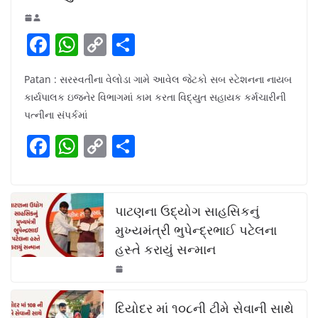
F
W
C
S
a
h
o
h
Patan : સરસ્વતીના વેલોડા ગામે આવેલ જેટકો સબ સ્ટેશનના નાયબ
c
at
p
ar
કાર્યપાલક ઇજનેર વિભાગમાં કામ કરતા વિદ્યુત સહાયક કર્મચારીની
e
s
y
e
પત્નીના સંપર્કમાં
b
A
Li
F
W
C
S
o
p
n
a
h
o
h
o
p
k
c
at
p
ar
k
e
s
y
e
પાટણના ઉદ્યોગ સાહસિકનું
b
A
Li
મુખ્યમંત્રી ભુપેન્દ્રભાઈ પટેલના
હસ્તે કરાયું સન્માન
o
p
n
o
p
k
k
દિયોદર માં ૧૦૮ની ટીમે સેવાની સાથે