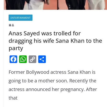
ENTERTAINMENT
Anas Sayed was trolled for
dragging his wife Sana Khan to the
party
F
W
C
S
a
h
o
h
Former Bollywood actress Sana Khan is
c
at
p
ar
e
s
y
e
going to be a mother soon. Recently the
b
A
Li
actress announced her pregnancy. After
o
p
n
that
o
p
k