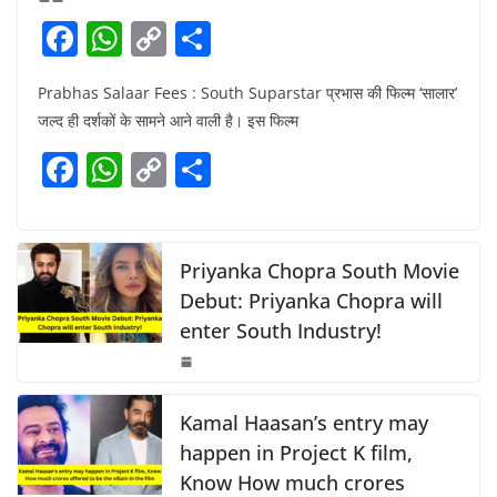
F
W
C
S
a
h
o
h
Prabhas Salaar Fees : South Suparstar प्रभास की फिल्म ‘सालार’
c
at
p
ar
जल्द ही दर्शकों के सामने आने वाली है। इस फिल्म
e
s
y
e
F
W
C
S
b
A
Li
a
h
o
h
o
p
n
c
at
p
ar
o
p
k
e
s
y
e
Priyanka Chopra South Movie
k
b
A
Li
Debut: Priyanka Chopra will
enter South Industry!
o
p
n
o
p
k
k
Kamal Haasan’s entry may
happen in Project K film,
Know How much crores