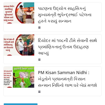
c
at
p
ar
k
e
s
y
e
પાટણના ઉદ્યોગ સાહસિકનું
b
A
Li
મુખ્યમંત્રી ભુપેન્દ્રભાઈ પટેલના
હસ્તે કરાયું સન્માન
o
p
n
o
p
k
k
દિયોદર માં ૧૦૮ની ટીમે સેવાની સાથે
પ્રમાંણિકતાનું ઉત્તમ ઉદાહરણ
આપ્યું
PM Kisan Samman Nidhi :
ખેડૂતોને પ્રધાનમંત્રી કિસાન
સન્માન નિધિનો લાભ ઘરે બેઠાં મળશે