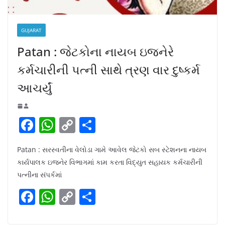
GUJARAT
Patan : જેટકોના નાયબ ઇજનેરે
કર્મચારીની પત્ની સાથે ત્રણ વાર દુષ્કર્મ
આચર્યું
F
W
C
S
a
h
o
h
Patan : સરસ્વતીના વેલોડા ગામે આવેલ જેટકો સબ સ્ટેશનના નાયબ
c
at
p
ar
કાર્યપાલક ઇજનેર વિભાગમાં કામ કરતા વિદ્યુત સહાયક કર્મચારીની
e
s
y
e
પત્નીના સંપર્કમાં
b
A
Li
F
W
C
S
o
p
n
a
h
o
h
o
p
k