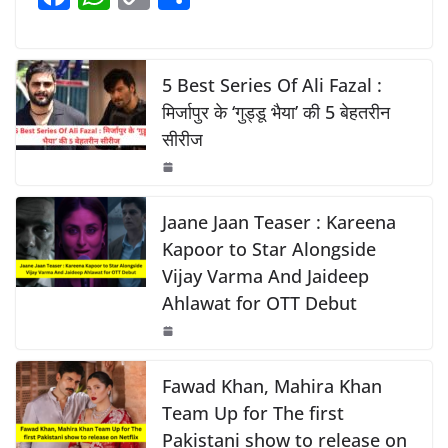
b
A
Li
a
h
o
h
o
p
n
c
at
p
ar
o
p
k
e
s
y
e
5 Best Series Of Ali Fazal :
k
b
A
Li
मिर्जापुर के ‘गुड्डू भैया’ की 5 बेहतरीन
सीरीज
o
p
n
o
p
k
k
Jaane Jaan Teaser : Kareena
Kapoor to Star Alongside
Vijay Varma And Jaideep
Ahlawat for OTT Debut
Fawad Khan, Mahira Khan
Team Up for The first
Pakistani show to release on