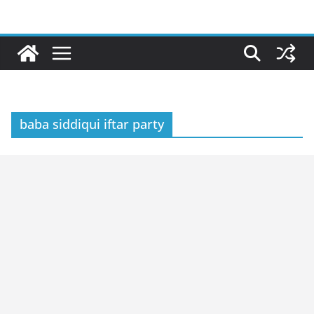
Skip
to
content
baba siddiqui iftar party