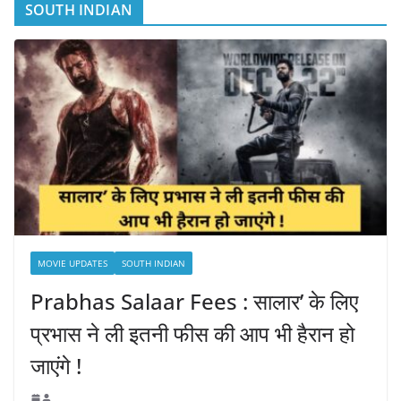
SOUTH INDIAN
MOVIE UPDATES
SOUTH INDIAN
Prabhas Salaar Fees : सालार’ के लिए
प्रभास ने ली इतनी फीस की आप भी हैरान हो
जाएंगे !