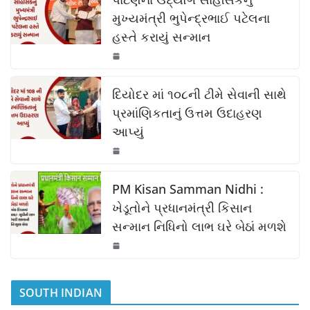
e
s
y
e
b
A
Li
મુખ્યમંત્રી ભુપેન્દ્રભાઈ પટેલના
હસ્તે કરાયું સન્માન
o
p
n
o
p
k
k
દિયોદર માં ૧૦૮ની ટીમે સેવાની સાથે
પ્રમાંણિકતાનું ઉત્તમ ઉદાહરણ
આપ્યું
PM Kisan Samman Nidhi :
ખેડૂતોને પ્રધાનમંત્રી કિસાન
સન્માન નિધિનો લાભ ઘરે બેઠાં મળશે
SOUTH INDIAN