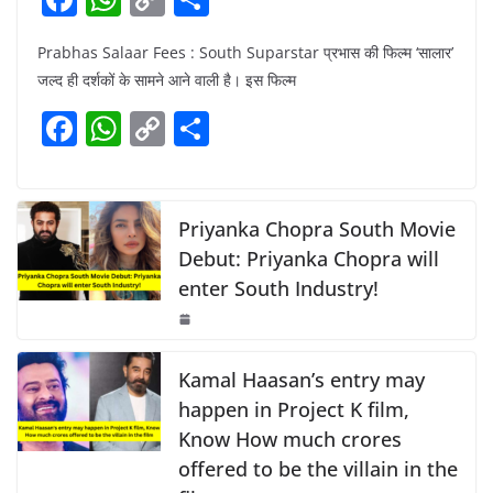
a
h
o
h
Prabhas Salaar Fees : South Suparstar प्रभास की फिल्म ‘सालार’
c
at
p
ar
जल्द ही दर्शकों के सामने आने वाली है। इस फिल्म
e
s
y
e
F
W
C
S
b
A
Li
a
h
o
h
o
p
n
c
at
p
ar
o
p
k
e
s
y
e
Priyanka Chopra South Movie
k
b
A
Li
Debut: Priyanka Chopra will
enter South Industry!
o
p
n
o
p
k
k
Kamal Haasan’s entry may
happen in Project K film,
Know How much crores
offered to be the villain in the