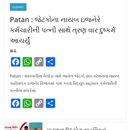
GUJARAT
Patan : જેટકોના નાયબ ઇજનેરે
કર્મચારીની પત્ની સાથે ત્રણ વાર દુષ્કર્મ
આચર્યું
F
W
C
S
a
h
o
h
Patan : સરસ્વતીના વેલોડા ગામે આવેલ જેટકો સબ સ્ટેશનના નાયબ
c
at
p
ar
કાર્યપાલક ઇજનેર વિભાગમાં કામ કરતા વિદ્યુત સહાયક કર્મચારીની
e
s
y
e
પત્નીના સંપર્કમાં
b
A
Li
F
W
C
S
o
p
n
a
h
o
h
o
p
k
c
at
p
ar
k
પાટણના ઉદ્યોગ સાહસિકનું