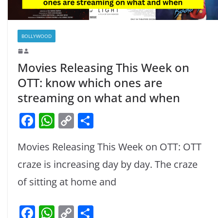
BOLLYWOOD
Movies Releasing This Week on
OTT: know which ones are
streaming on what and when
F
W
C
S
a
h
o
h
Movies Releasing This Week on OTT: OTT
c
at
p
ar
e
s
y
e
craze is increasing day by day. The craze
b
A
Li
of sitting at home and
o
p
n
F
W
C
S
o
p
k