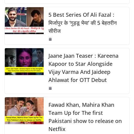
c
at
p
ar
o
p
k
e
s
y
e
5 Best Series Of Ali Fazal :
k
b
A
Li
मिर्जापुर के ‘गुड्डू भैया’ की 5 बेहतरीन
सीरीज
o
p
n
o
p
k
k
Jaane Jaan Teaser : Kareena
Kapoor to Star Alongside
Vijay Varma And Jaideep
Ahlawat for OTT Debut
Fawad Khan, Mahira Khan
Team Up for The first
Pakistani show to release on
Netflix