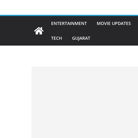
Skip
to
content
ENTERTAINMENT
MOVIE UPDATES
TECH
GUJARAT