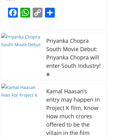
b
A
Li
F
W
C
S
o
p
n
a
h
o
h
o
p
k
c
at
p
ar
k
e
s
y
e
Priyanka Chopra
b
A
Li
South Movie Debut:
Priyanka Chopra will
o
p
n
enter South Industry!
o
p
k
k
Kamal Haasan’s
entry may happen in
Project K film, Know
How much crores
offered to be the
villain in the film