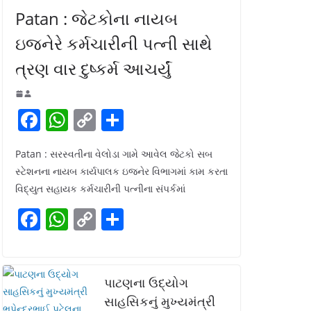
Patan : જેટકોના નાયબ
ઇજનેરે કર્મચારીની પત્ની સાથે
ત્રણ વાર દુષ્કર્મ આચર્યું
F
W
C
S
a
h
o
h
Patan : સરસ્વતીના વેલોડા ગામે આવેલ જેટકો સબ
c
at
p
ar
સ્ટેશનના નાયબ કાર્યપાલક ઇજનેર વિભાગમાં કામ કરતા
e
s
y
e
વિદ્યુત સહાયક કર્મચારીની પત્નીના સંપર્કમાં
b
A
Li
F
W
C
S
o
p
n
a
h
o
h
o
p
k
c
at
p
ar
k
e
s
y
e
પાટણના ઉદ્યોગ
b
A
Li
સાહસિકનું મુખ્યમંત્રી