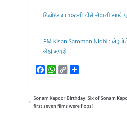
દિયોદર માં ૧૦૮ની ટીમે સેવાની સાથે પ
PM Kisan Samman Nidhi : ખેડૂતોને
બેઠાં મળશે
F
W
C
S
a
h
o
h
c
at
p
ar
e
s
y
e
Sonam Kapoor Birthday: Six of Sonam Kapo
b
A
Li
first seven films were flops!
o
p
n
o
p
k