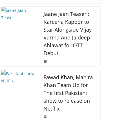
o
p
k
k
Jaane Jaan Teaser :
Kareena Kapoor to
Star Alongside Vijay
Varma And Jaideep
Ahlawat for OTT
Debut
Fawad Khan, Mahira
Khan Team Up for
The first Pakistani
show to release on
Netflix