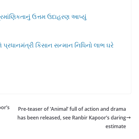
્રમાંણિકતાનું ઉત્તમ ઉદાહરણ આપ્યું
 પ્રધાનમંત્રી કિસાન સન્માન નિધિનો લાભ ઘરે
or’s
Pre-teaser of ‘Animal’ full of action and drama
has been released, see Ranbir Kapoor’s daring
estimate