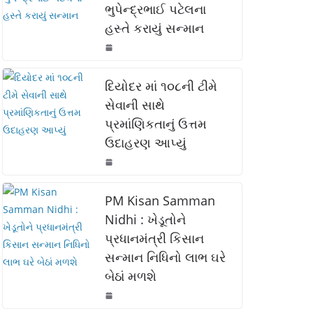
ભુપેન્દ્રભાઈ પટેલના
o
p
n
હસ્તે કરાયું સન્માન
o
p
k
k
દિયોદર માં ૧૦૮ની ટીમે
સેવાની સાથે
પ્રમાંણિકતાનું ઉત્તમ
ઉદાહરણ આપ્યું
PM Kisan Samman
Nidhi : ખેડૂતોને
પ્રધાનમંત્રી કિસાન
સન્માન નિધિનો લાભ ઘરે
બેઠાં મળશે