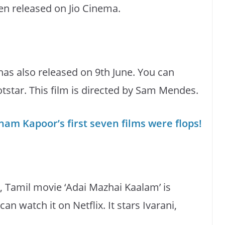
en released on Jio Cinema.
 has also released on 9th June. You can
tstar. This film is directed by Sam Mendes.
am Kapoor’s first seven films were flops!
e, Tamil movie ‘Adai Mazhai Kaalam’ is
n watch it on Netflix. It stars Ivarani,