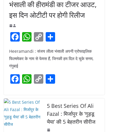
भंसाली की हीरामंडी का टीजर आउट,
इस दिन ओटीटी पर होगी रिलीज
F
W
C
S
a
h
o
h
Heeramandi : संजय लीला भंसाली अपनी प्रोफाइलिक
c
at
p
ar
फिल्ममेकर के नाम से फेमस हैं, जिनकी हम दिल दे चुके सनम,
e
s
y
e
गंगुबाई
b
A
Li
F
W
C
S
o
p
n
a
h
o
h
o
p
k
c
at
p
ar
k
e
s
y
e
5 Best Series Of Ali
b
A
Li
Fazal : मिर्जापुर के ‘गुड्डू
भैया’ की 5 बेहतरीन सीरीज
o
p
n