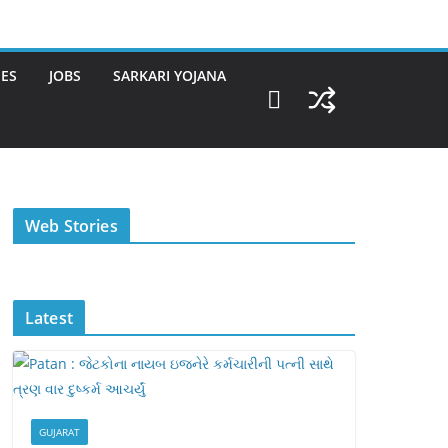
IES
JOBS
SARKARI YOJANA
स्वीमिंग पूल में बिकिनी
कैसे और कहा चेक करे
8999 में आ
Web Stories
पहन Mouni Roy
DOMS IPO
POCO का 
ने लगाई आग
Allotment
स्मार्टफोन!
Status ?
C65 Lau
Review
Latest
GUJARAT