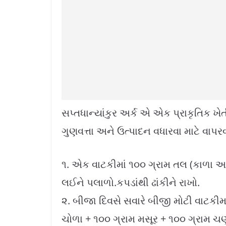
સપ્તધાન્યાંકુર અર્ક એ એક પ્રાકૃતિક ખ
ગુણવત્તા અને ઉત્પાદન વધારવા માટે વાપર
૧. એક વાટકીમાં ૧૦૦ ગ્રામ તલ (કાળા અથવ
લઈને પલાળો.કપડાંથી ઢાંકીને રાખો.
૨. બીજા દિવસે સવારે બીજી મોટી વાટકીમ
ચોળા + ૧૦૦ ગ્રામ મસૂર + ૧૦૦ ગ્રામ ચ