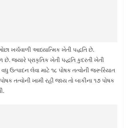
છા ખર્ચવાળી આધ્યાત્મિક ખેતી પદ્ધતિ છે.
છે. જ્યારે પ્રાકૃતિક ખેતી પદ્ધતિ કુદરતી ખેતી
 વધુ ઉત્પાદન લેવા માટે ૧૮ પોષક તત્વોની જરૂરિયાત
 પોષક તત્વોની ખામી રહી જાય તો બાકીના ૧૭ પોષક
ી.