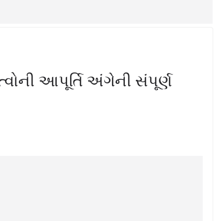
્વોની આપૂર્તિ અંગેની સંપૂર્ણ