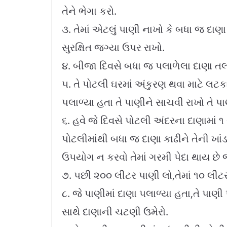
તેને ભેગા કરો.
૩. તેમાં એટલું પાણી નાખો કે બધા જ દાણ
સુરક્ષિત જગ્યા ઉપર રાખો.
૪. બીજા દિવસે બધા જ પલાળેલા દાણા તલ
૫. તે પોટલી ઘરમાં અંકુરણ થવા માટે લટકા
પલાળ્યા હતા તે પાણીને સાચવી રાખો તે પાણી
૬. હવે જે દિવસે પોટલી અંદરના દાણામાં ૧ 
પોટલીમાંથી બધા જ દાણા કાઢીને તેની ખા
ઉપયોગ ન કરવો તેમાં ગરમી પેદા થાય છે 
૭. પછી ૨૦૦ લીટર પાણી લો,તેમાં ૧૦ લીટર 
૮. જે પાણીમાં દાણા પલાળ્યા હતા,તે પાણ
સાથે દાણાની ચટણી ઉમેરો.