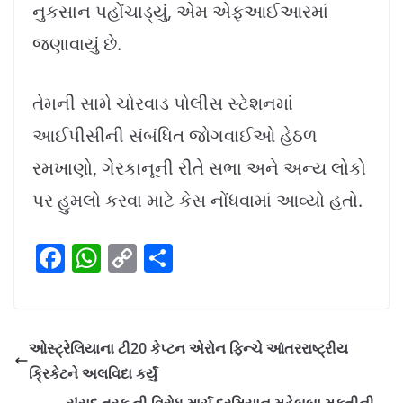
નુકસાન પહોંચાડ્યું, એમ એફઆઈઆરમાં
જણાવાયું છે.
તેમની સામે ચોરવાડ પોલીસ સ્ટેશનમાં
આઈપીસીની સંબંધિત જોગવાઈઓ હેઠળ
રમખાણો, ગેરકાનૂની રીતે સભા અને અન્ય લોકો
પર હુમલો કરવા માટે કેસ નોંધવામાં આવ્યો હતો.
F
W
C
S
a
h
o
h
c
at
p
ar
e
s
y
e
ઓસ્ટ્રેલિયાના ટી20 કેપ્ટન એરોન ફિન્ચે આંતરરાષ્ટ્રીય
b
A
Li
ક્રિકેટને અલવિદા કર્યું
o
p
n