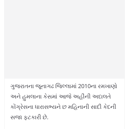
k
ગુજરાતના જૂનાગઢ જિલ્લામાં 2010ના રમખાણો
અને હુમલાના કેસમાં આજે અહીંની અદાલતે
કોંગ્રેસના ધારાસભ્યને છ મહિનાની સાદી કેદની
સજા ફટકારી છે.