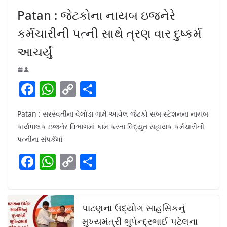
Patan : જેટકોના નાયબ ઇજનેરે
કર્મચારીની પત્ની સાથે ત્રણ વાર દુષ્કર્મ
આચર્યું
F
W
C
S
a
h
o
h
Patan : સરસ્વતીના વેલોડા ગામે આવેલ જેટકો સબ સ્ટેશનના નાયબ
c
at
p
ar
કાર્યપાલક ઇજનેર વિભાગમાં કામ કરતા વિદ્યુત સહાયક કર્મચારીની
e
s
y
e
પત્નીના સંપર્કમાં
b
A
Li
F
W
C
S
o
p
n
a
h
o
h
o
p
k
c
at
p
ar
k
e
s
y
e
પાટણના ઉદ્યોગ સાહસિકનું
b
A
Li
મુખ્યમંત્રી ભુપેન્દ્રભાઈ પટેલના