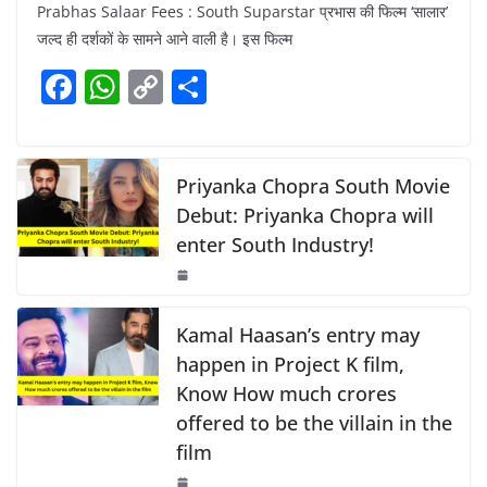
Prabhas Salaar Fees : South Suparstar प्रभास की फिल्म ‘सालार’
c
at
p
ar
जल्द ही दर्शकों के सामने आने वाली है। इस फिल्म
e
s
y
e
F
W
C
S
b
A
Li
a
h
o
h
o
p
n
c
at
p
ar
o
p
k
e
s
y
e
Priyanka Chopra South Movie
k
b
A
Li
Debut: Priyanka Chopra will
enter South Industry!
o
p
n
o
p
k
k
Kamal Haasan’s entry may
happen in Project K film,
Know How much crores
offered to be the villain in the
film