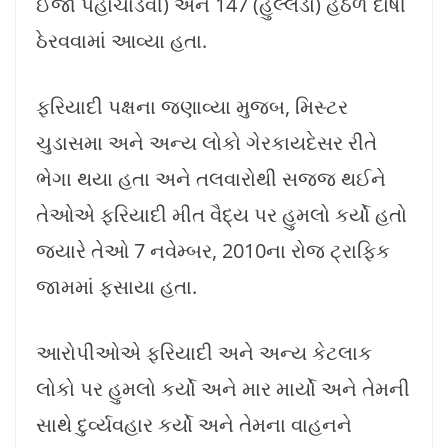
ઈજા પહોંચાડવી) અને 147 (હુલ્લડો) હેઠળ દોષી
ઠેરવવામાં આવ્યા હતા.
ફરિયાદી પક્ષના જણાવ્યા મુજબ, મિસ્ટર
ચુડાસમા અને અન્ય લોકો ગેરકાયદેસર રીતે
ભેગા થયા હતા અને તલવારોથી સજ્જ થઈને
તેઓએ ફરિયાદી મીત વૈદ્ય પર હુમલો કર્યો હતો
જ્યારે તેઓ 7 નવેમ્બર, 2010ના રોજ ટ્રાફિક
જામમાં ફસાયા હતા.
આરોપીઓએ ફરિયાદી અને અન્ય કેટલાક
લોકો પર હુમલો કર્યો અને માર માર્યો અને તેમની
સાથે દુર્વ્યવહાર કર્યો અને તેમના વાહનને