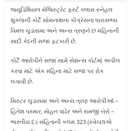
જ્યુડિશિયલ મેજિસ્ટ્રેટ ફર્સ્ટ ક્લાસ સ્નેહલ
શુક્લાની કોર્ટે સોમનાથના કોંગ્રેસના ધારાસભ્ય
વિમલ ચુડાસમા અને અન્ય ત્રણને છ મહિનાની
સાદી કેદની સજા ફટકારી છે.
કોર્ટે આરોપીને સજા સામે સેશન્સ કોર્ટમાં અપીલ
કરવા માટે એક મહિના માટે સજા પર રોક
લગાવી છે.
મિસ્ટર ચુડાસમા અને અન્ય ત્રણ આરોપીઓ –
હિતેશ પરમાર, મોહન વાઢેર અને રામજી બેરો –
ભારતીય દંડ સંહિતાની કલમ 323 (સ્વેચ્છાએ