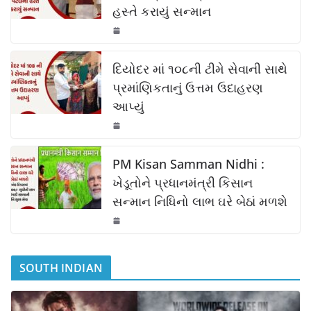
હસ્તે કરાયું સન્માન
o
p
n
o
p
k
k
દિયોદર માં ૧૦૮ની ટીમે સેવાની સાથે
પ્રમાંણિકતાનું ઉત્તમ ઉદાહરણ
આપ્યું
PM Kisan Samman Nidhi :
ખેડૂતોને પ્રધાનમંત્રી કિસાન
સન્માન નિધિનો લાભ ઘરે બેઠાં મળશે
SOUTH INDIAN