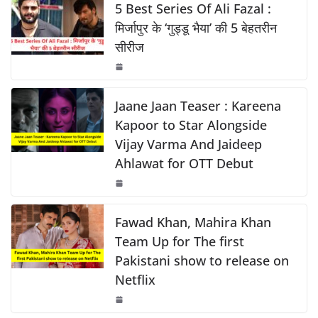
e
s
y
e
5 Best Series Of Ali Fazal :
k
b
A
Li
मिर्जापुर के ‘गुड्डू भैया’ की 5 बेहतरीन
सीरीज
o
p
n
o
p
k
k
Jaane Jaan Teaser : Kareena
Kapoor to Star Alongside
Vijay Varma And Jaideep
Ahlawat for OTT Debut
Fawad Khan, Mahira Khan
Team Up for The first
Pakistani show to release on
Netflix