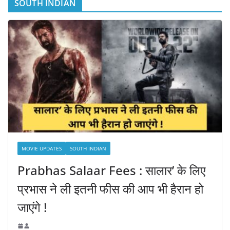
SOUTH INDIAN
MOVIE UPDATES
SOUTH INDIAN
Prabhas Salaar Fees : सालार’ के लिए
प्रभास ने ली इतनी फीस की आप भी हैरान हो
जाएंगे !