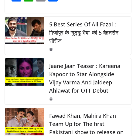
a
h
o
h
o
p
n
c
at
p
ar
o
p
k
e
s
y
e
5 Best Series Of Ali Fazal :
k
b
A
Li
मिर्जापुर के ‘गुड्डू भैया’ की 5 बेहतरीन
सीरीज
o
p
n
o
p
k
k
Jaane Jaan Teaser : Kareena
Kapoor to Star Alongside
Vijay Varma And Jaideep
Ahlawat for OTT Debut
Fawad Khan, Mahira Khan
Team Up for The first
Pakistani show to release on