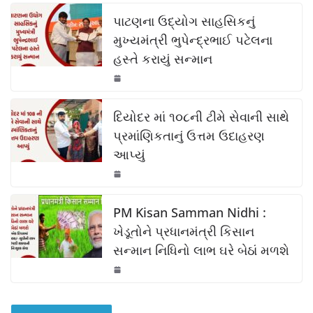
c
at
p
ar
k
e
s
y
e
પાટણના ઉદ્યોગ સાહસિકનું
b
A
Li
મુખ્યમંત્રી ભુપેન્દ્રભાઈ પટેલના
હસ્તે કરાયું સન્માન
o
p
n
o
p
k
k
દિયોદર માં ૧૦૮ની ટીમે સેવાની સાથે
પ્રમાંણિકતાનું ઉત્તમ ઉદાહરણ
આપ્યું
PM Kisan Samman Nidhi :
ખેડૂતોને પ્રધાનમંત્રી કિસાન
સન્માન નિધિનો લાભ ઘરે બેઠાં મળશે