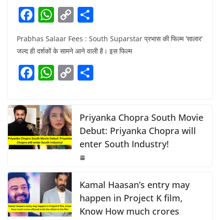
F
W
C
S
a
h
o
h
Prabhas Salaar Fees : South Suparstar प्रभास की फिल्म ‘सालार’
c
at
p
ar
जल्द ही दर्शकों के सामने आने वाली है। इस फिल्म
e
s
y
e
F
W
C
S
b
A
Li
a
h
o
h
o
p
n
c
at
p
ar
o
p
k
e
s
y
e
Priyanka Chopra South Movie
k
b
A
Li
Debut: Priyanka Chopra will
enter South Industry!
o
p
n
o
p
k
k
Kamal Haasan’s entry may
happen in Project K film,
Know How much crores