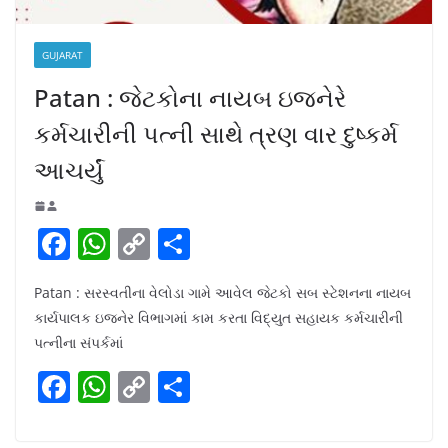
GUJARAT
Patan : જેટકોના નાયબ ઇજનેરે
કર્મચારીની પત્ની સાથે ત્રણ વાર દુષ્કર્મ
આચર્યું
F
W
C
S
a
h
o
h
Patan : સરસ્વતીના વેલોડા ગામે આવેલ જેટકો સબ સ્ટેશનના નાયબ
c
at
p
ar
કાર્યપાલક ઇજનેર વિભાગમાં કામ કરતા વિદ્યુત સહાયક કર્મચારીની
e
s
y
e
પત્નીના સંપર્કમાં
b
A
Li
F
W
C
S
o
p
n
a
h
o
h
o
p
k