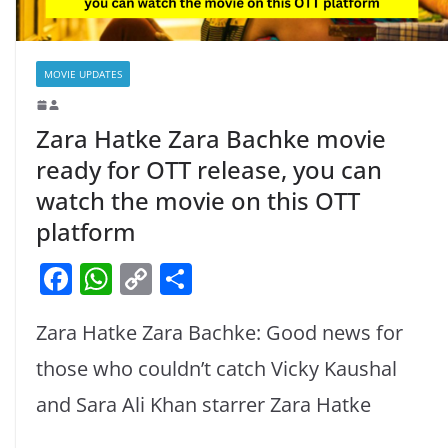
MOVIE UPDATES
Zara Hatke Zara Bachke movie
ready for OTT release, you can
watch the movie on this OTT
platform
F
W
C
S
a
h
o
h
Zara Hatke Zara Bachke: Good news for
c
at
p
ar
e
s
y
e
those who couldn’t catch Vicky Kaushal
b
A
Li
and Sara Ali Khan starrer Zara Hatke
o
p
n