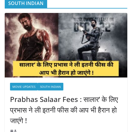
SOUTH INDIAN
MOVIE UPDATES
SOUTH INDIAN
Prabhas Salaar Fees : सालार’ के लिए
प्रभास ने ली इतनी फीस की आप भी हैरान हो
जाएंगे !