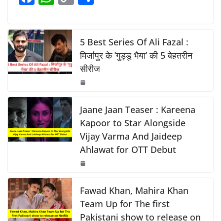
b
A
Li
a
h
o
h
o
p
n
c
at
p
ar
o
p
k
e
s
y
e
5 Best Series Of Ali Fazal :
k
b
A
Li
मिर्जापुर के ‘गुड्डू भैया’ की 5 बेहतरीन
सीरीज
o
p
n
o
p
k
k
Jaane Jaan Teaser : Kareena
Kapoor to Star Alongside
Vijay Varma And Jaideep
Ahlawat for OTT Debut
Fawad Khan, Mahira Khan
Team Up for The first
Pakistani show to release on