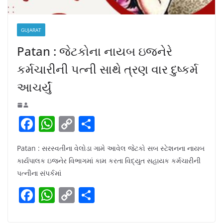
GUJARAT
Patan : જેટકોના નાયબ ઇજનેરે
કર્મચારીની પત્ની સાથે ત્રણ વાર દુષ્કર્મ
આચર્યું
F
W
C
S
a
h
o
h
Patan : સરસ્વતીના વેલોડા ગામે આવેલ જેટકો સબ સ્ટેશનના નાયબ
c
at
p
ar
કાર્યપાલક ઇજનેર વિભાગમાં કામ કરતા વિદ્યુત સહાયક કર્મચારીની
e
s
y
e
પત્નીના સંપર્કમાં
b
A
Li
F
W
C
S
o
p
n
a
h
o
h
o
p
k