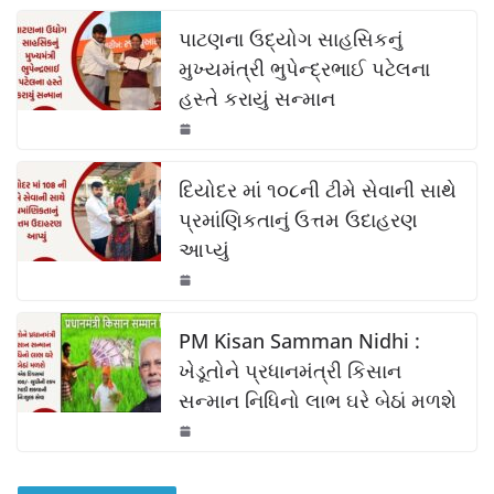
c
at
p
ar
k
e
s
y
e
પાટણના ઉદ્યોગ સાહસિકનું
b
A
Li
મુખ્યમંત્રી ભુપેન્દ્રભાઈ પટેલના
હસ્તે કરાયું સન્માન
o
p
n
o
p
k
k
દિયોદર માં ૧૦૮ની ટીમે સેવાની સાથે
પ્રમાંણિકતાનું ઉત્તમ ઉદાહરણ
આપ્યું
PM Kisan Samman Nidhi :
ખેડૂતોને પ્રધાનમંત્રી કિસાન
સન્માન નિધિનો લાભ ઘરે બેઠાં મળશે