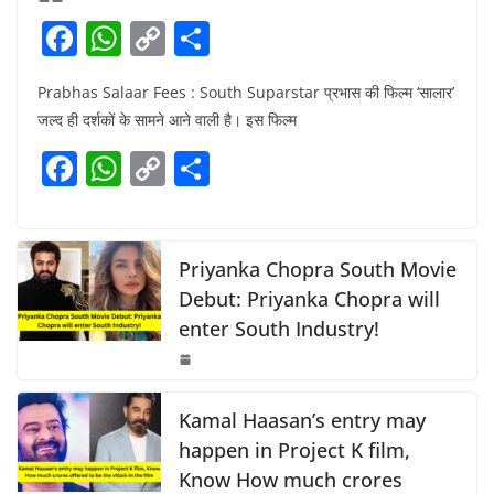
F
W
C
S
a
h
o
h
Prabhas Salaar Fees : South Suparstar प्रभास की फिल्म ‘सालार’
c
at
p
ar
जल्द ही दर्शकों के सामने आने वाली है। इस फिल्म
e
s
y
e
F
W
C
S
b
A
Li
a
h
o
h
o
p
n
c
at
p
ar
o
p
k
e
s
y
e
Priyanka Chopra South Movie
k
b
A
Li
Debut: Priyanka Chopra will
enter South Industry!
o
p
n
o
p
k
k
Kamal Haasan’s entry may
happen in Project K film,
Know How much crores