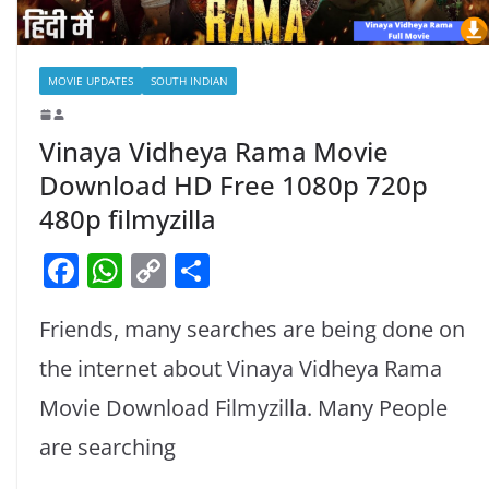
MOVIE UPDATES
SOUTH INDIAN
Vinaya Vidheya Rama Movie
Download HD Free 1080p 720p
480p filmyzilla
F
W
C
S
a
h
o
h
Friends, many searches are being done on
c
at
p
ar
e
s
y
e
the internet about Vinaya Vidheya Rama
b
A
Li
Movie Download Filmyzilla. Many People
o
p
n
are searching
o
p
k