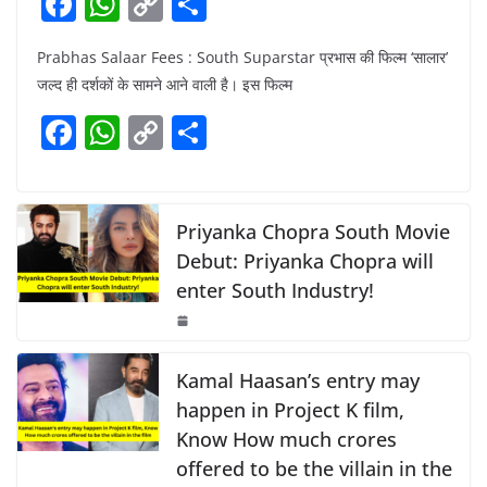
F
W
C
S
a
h
o
h
Prabhas Salaar Fees : South Suparstar प्रभास की फिल्म ‘सालार’
c
at
p
ar
जल्द ही दर्शकों के सामने आने वाली है। इस फिल्म
e
s
y
e
F
W
C
S
b
A
Li
a
h
o
h
o
p
n
c
at
p
ar
o
p
k
e
s
y
e
Priyanka Chopra South Movie
k
b
A
Li
Debut: Priyanka Chopra will
enter South Industry!
o
p
n
o
p
k
k
Kamal Haasan’s entry may
happen in Project K film,
Know How much crores
offered to be the villain in the