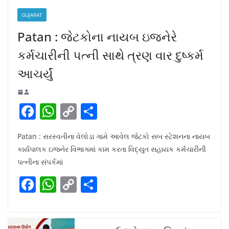
GUJARAT
Patan : જેટકોના નાયબ ઇજનેરે
કર્મચારીની પત્ની સાથે ત્રણ વાર દુષ્કર્મ
આચર્યું
F
W
C
S
a
h
o
h
Patan : સરસ્વતીના વેલોડા ગામે આવેલ જેટકો સબ સ્ટેશનના નાયબ
c
at
p
ar
કાર્યપાલક ઇજનેર વિભાગમાં કામ કરતા વિદ્યુત સહાયક કર્મચારીની
e
s
y
e
પત્નીના સંપર્કમાં
b
A
Li
F
W
C
S
o
p
n
a
h
o
h
o
p
k
c
at
p
ar
k