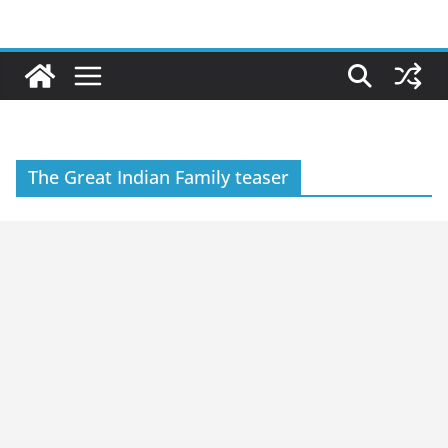
Skip
to
content
The Great Indian Family teaser