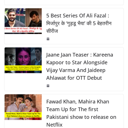
o
p
n
c
at
p
ar
o
p
k
e
s
y
e
5 Best Series Of Ali Fazal :
k
b
A
Li
मिर्जापुर के ‘गुड्डू भैया’ की 5 बेहतरीन
सीरीज
o
p
n
o
p
k
k
Jaane Jaan Teaser : Kareena
Kapoor to Star Alongside
Vijay Varma And Jaideep
Ahlawat for OTT Debut
Fawad Khan, Mahira Khan
Team Up for The first
Pakistani show to release on
Netflix