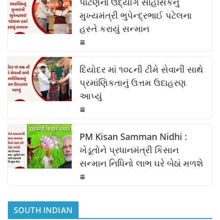
e
s
y
e
પાટણના ઉદ્યોગ સાહસિકનું
b
A
Li
મુખ્યમંત્રી ભુપેન્દ્રભાઈ પટેલના
હસ્તે કરાયું સન્માન
o
p
n
o
p
k
k
દિયોદર માં ૧૦૮ની ટીમે સેવાની સાથે
પ્રમાંણિકતાનું ઉત્તમ ઉદાહરણ
આપ્યું
PM Kisan Samman Nidhi :
ખેડૂતોને પ્રધાનમંત્રી કિસાન
સન્માન નિધિનો લાભ ઘરે બેઠાં મળશે
SOUTH INDIAN