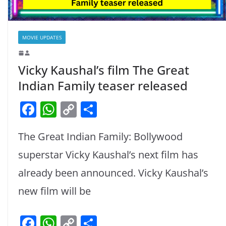
MOVIE UPDATES
Vicky Kaushal’s film The Great
Indian Family teaser released
F
W
C
S
a
h
o
h
The Great Indian Family: Bollywood
c
at
p
ar
e
s
y
e
superstar Vicky Kaushal’s next film has
b
A
Li
already been announced. Vicky Kaushal’s
o
p
n
new film will be
o
p
k
k
F
W
C
S