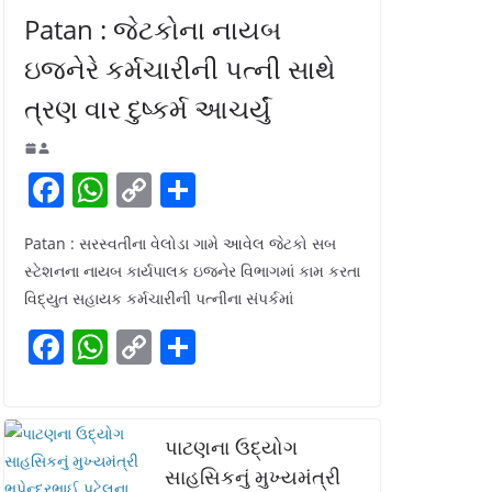
Patan : જેટકોના નાયબ
ઇજનેરે કર્મચારીની પત્ની સાથે
ત્રણ વાર દુષ્કર્મ આચર્યું
F
W
C
S
a
h
o
h
Patan : સરસ્વતીના વેલોડા ગામે આવેલ જેટકો સબ
c
at
p
ar
સ્ટેશનના નાયબ કાર્યપાલક ઇજનેર વિભાગમાં કામ કરતા
e
s
y
e
વિદ્યુત સહાયક કર્મચારીની પત્નીના સંપર્કમાં
b
A
Li
F
W
C
S
o
p
n
a
h
o
h
o
p
k
c
at
p
ar
k
e
s
y
e
પાટણના ઉદ્યોગ
b
A
Li
સાહસિકનું મુખ્યમંત્રી