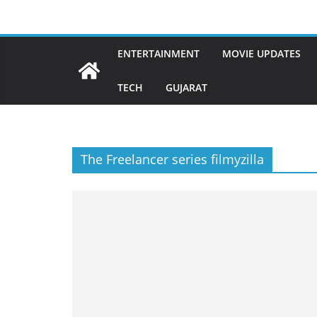
Skip
to
content
ENTERTAINMENT
MOVIE UPDATES
TECH
GUJARAT
The Freelancer series filmyzilla