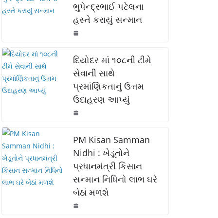
ભુપેન્દ્રભાઈ પટેલના
o
p
n
હસ્તે કરાયું સન્માન
o
p
k
k
દિયોદર માં ૧૦૮ની ટીમે
સેવાની સાથે
પ્રમાંણિકતાનું ઉત્તમ
ઉદાહરણ આપ્યું
PM Kisan Samman
Nidhi : ખેડૂતોને
પ્રધાનમંત્રી કિસાન
સન્માન નિધિનો લાભ ઘરે
બેઠાં મળશે