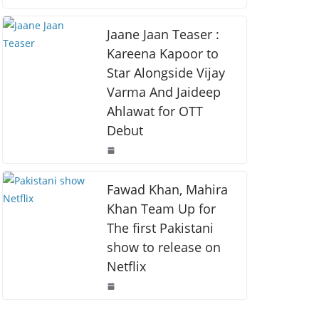
o
p
k
k
Jaane Jaan Teaser :
Kareena Kapoor to
Star Alongside Vijay
Varma And Jaideep
Ahlawat for OTT
Debut
Fawad Khan, Mahira
Khan Team Up for
The first Pakistani
show to release on
Netflix