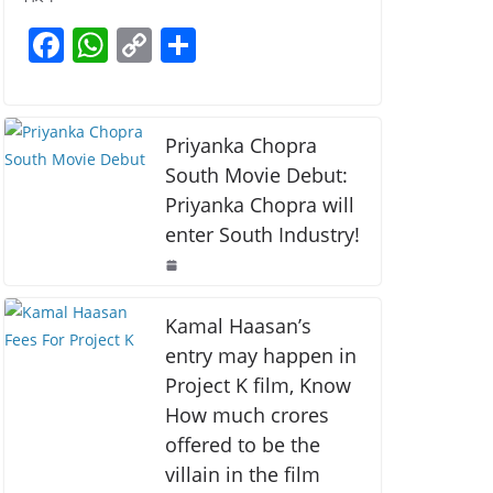
b
A
Li
F
W
C
S
o
p
n
a
h
o
h
o
p
k
c
at
p
ar
k
e
s
y
e
Priyanka Chopra
b
A
Li
South Movie Debut:
Priyanka Chopra will
o
p
n
enter South Industry!
o
p
k
k
Kamal Haasan’s
entry may happen in
Project K film, Know
How much crores
offered to be the
villain in the film