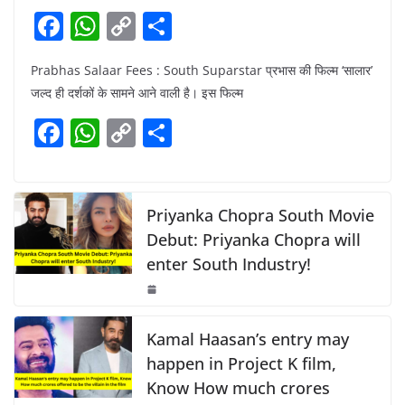
F
W
C
S
a
h
o
h
Prabhas Salaar Fees : South Suparstar प्रभास की फिल्म ‘सालार’
c
at
p
ar
जल्द ही दर्शकों के सामने आने वाली है। इस फिल्म
e
s
y
e
F
W
C
S
b
A
Li
a
h
o
h
o
p
n
c
at
p
ar
o
p
k
e
s
y
e
Priyanka Chopra South Movie
k
b
A
Li
Debut: Priyanka Chopra will
enter South Industry!
o
p
n
o
p
k
k
Kamal Haasan’s entry may
happen in Project K film,
Know How much crores