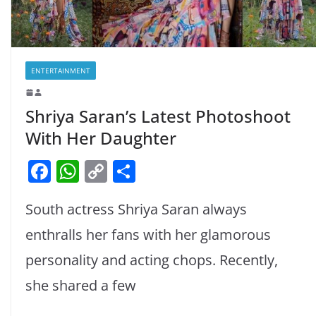
ENTERTAINMENT
Shriya Saran’s Latest Photoshoot
With Her Daughter
F
W
C
S
a
h
o
h
South actress Shriya Saran always
c
at
p
ar
e
s
y
e
enthralls her fans with her glamorous
b
A
Li
personality and acting chops. Recently,
o
p
n
she shared a few
o
p
k