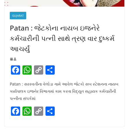
GUJARAT
Patan : જેટકોના નાયબ ઇજનેરે
કર્મચારીની પત્ની સાથે ત્રણ વાર દુષ્કર્મ
આચર્યું
F
W
C
S
a
h
o
h
Patan : સરસ્વતીના વેલોડા ગામે આવેલ જેટકો સબ સ્ટેશનના નાયબ
c
at
p
ar
કાર્યપાલક ઇજનેર વિભાગમાં કામ કરતા વિદ્યુત સહાયક કર્મચારીની
e
s
y
e
પત્નીના સંપર્કમાં
b
A
Li
F
W
C
S
o
p
n
a
h
o
h
o
p
k