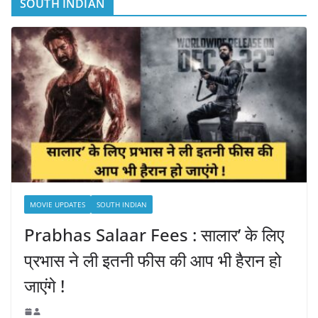
SOUTH INDIAN
MOVIE UPDATES
SOUTH INDIAN
Prabhas Salaar Fees : सालार’ के लिए
प्रभास ने ली इतनी फीस की आप भी हैरान हो
जाएंगे !