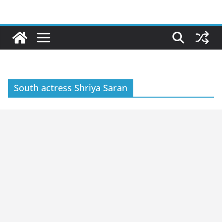
Skip
to
content
South actress Shriya Saran