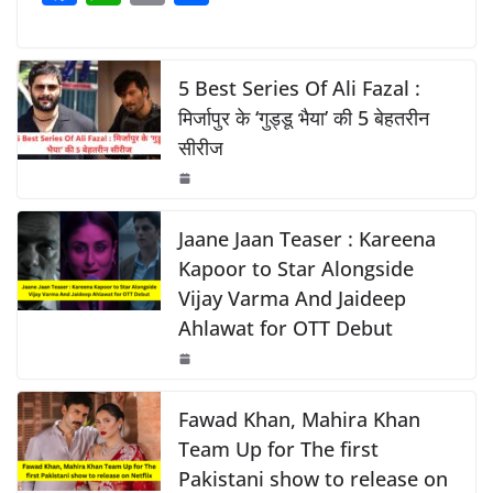
a
h
o
h
o
p
n
c
at
p
ar
o
p
k
e
s
y
e
5 Best Series Of Ali Fazal :
k
b
A
Li
मिर्जापुर के ‘गुड्डू भैया’ की 5 बेहतरीन
सीरीज
o
p
n
o
p
k
k
Jaane Jaan Teaser : Kareena
Kapoor to Star Alongside
Vijay Varma And Jaideep
Ahlawat for OTT Debut
Fawad Khan, Mahira Khan
Team Up for The first
Pakistani show to release on