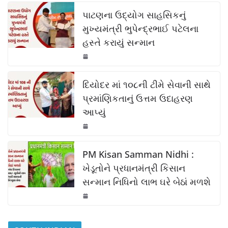
c
at
p
ar
k
e
s
y
e
પાટણના ઉદ્યોગ સાહસિકનું
b
A
Li
મુખ્યમંત્રી ભુપેન્દ્રભાઈ પટેલના
હસ્તે કરાયું સન્માન
o
p
n
o
p
k
k
દિયોદર માં ૧૦૮ની ટીમે સેવાની સાથે
પ્રમાંણિકતાનું ઉત્તમ ઉદાહરણ
આપ્યું
PM Kisan Samman Nidhi :
ખેડૂતોને પ્રધાનમંત્રી કિસાન
સન્માન નિધિનો લાભ ઘરે બેઠાં મળશે