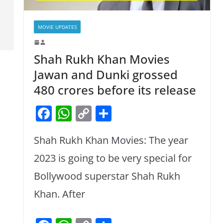
MOVIE UPDATES
Shah Rukh Khan Movies
Jawan and Dunki grossed
480 crores before its release
F
W
C
S
a
h
o
h
Shah Rukh Khan Movies: The year
c
at
p
ar
e
s
y
e
2023 is going to be very special for
b
A
Li
Bollywood superstar Shah Rukh
o
p
n
Khan. After
o
p
k