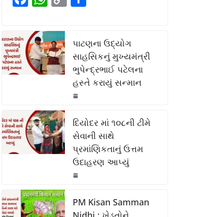
o
p
n
a
h
o
h
o
p
k
c
at
p
ar
k
e
s
y
e
પાટણના ઉદ્યોગ
b
A
Li
સાહસિકનું મુખ્યમંત્રી
ભુપેન્દ્રભાઈ પટેલના
o
p
n
હસ્તે કરાયું સન્માન
o
p
k
k
દિયોદર માં ૧૦૮ની ટીમે
સેવાની સાથે
પ્રમાંણિકતાનું ઉત્તમ
ઉદાહરણ આપ્યું
PM Kisan Samman
Nidhi : ખેડૂતોને