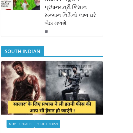
પ્રધાનમંત્રી કિસાન
સન્માન નિધિનો લાભ ઘરે
બેઠાં મળશે
SOUTH INDIAN
MOVIE UPDATES
SOUTH INDIAN