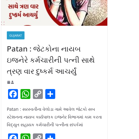
GUJARAT
Patan : જેટકોના નાયબ
ઇજનેરે કર્મચારીની પત્ની સાથે
ત્રણ વાર દુષ્કર્મ આચર્યું
F
W
C
S
a
h
o
h
Patan : સરસ્વતીના વેલોડા ગામે આવેલ જેટકો સબ
c
at
p
ar
સ્ટેશનના નાયબ કાર્યપાલક ઇજનેર વિભાગમાં કામ કરતા
e
s
y
e
વિદ્યુત સહાયક કર્મચારીની પત્નીના સંપર્કમાં
b
A
Li
F
W
C
S