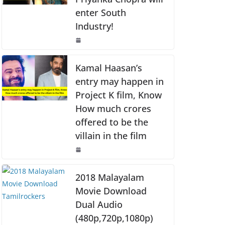
o
p
n
enter South
o
p
k
Industry!
k
Kamal Haasan’s
entry may happen in
Project K film, Know
How much crores
offered to be the
villain in the film
2018 Malayalam
Movie Download
Dual Audio
(480p,720p,1080p)