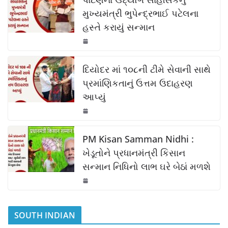
e
s
y
e
b
A
Li
મુખ્યમંત્રી ભુપેન્દ્રભાઈ પટેલના
હસ્તે કરાયું સન્માન
o
p
n
o
p
k
k
દિયોદર માં ૧૦૮ની ટીમે સેવાની સાથે
પ્રમાંણિકતાનું ઉત્તમ ઉદાહરણ
આપ્યું
PM Kisan Samman Nidhi :
ખેડૂતોને પ્રધાનમંત્રી કિસાન
સન્માન નિધિનો લાભ ઘરે બેઠાં મળશે
SOUTH INDIAN