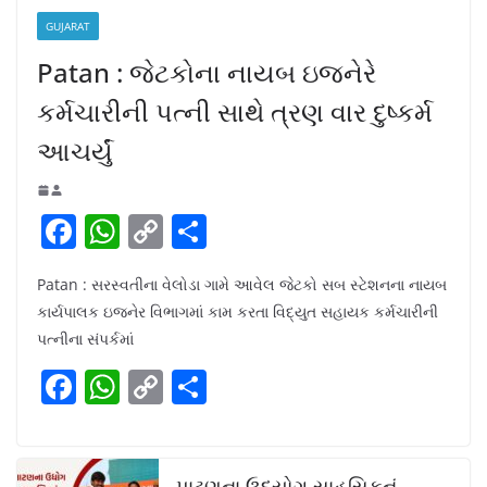
GUJARAT
Patan : જેટકોના નાયબ ઇજનેરે
કર્મચારીની પત્ની સાથે ત્રણ વાર દુષ્કર્મ
આચર્યું
F
W
C
S
a
h
o
h
Patan : સરસ્વતીના વેલોડા ગામે આવેલ જેટકો સબ સ્ટેશનના નાયબ
c
at
p
ar
કાર્યપાલક ઇજનેર વિભાગમાં કામ કરતા વિદ્યુત સહાયક કર્મચારીની
e
s
y
e
પત્નીના સંપર્કમાં
b
A
Li
F
W
C
S
o
p
n
a
h
o
h
o
p
k
c
at
p
ar
k
પાટણના ઉદ્યોગ સાહસિકનું