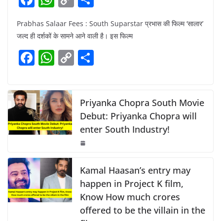
a
h
o
h
Prabhas Salaar Fees : South Suparstar प्रभास की फिल्म ‘सालार’
c
at
p
ar
जल्द ही दर्शकों के सामने आने वाली है। इस फिल्म
e
s
y
e
F
W
C
S
b
A
Li
a
h
o
h
o
p
n
c
at
p
ar
o
p
k
e
s
y
e
Priyanka Chopra South Movie
k
b
A
Li
Debut: Priyanka Chopra will
enter South Industry!
o
p
n
o
p
k
k
Kamal Haasan’s entry may
happen in Project K film,
Know How much crores
offered to be the villain in the