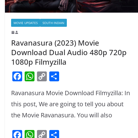
MOVIE UPDATES
SOUTH INDIAN
Ravanasura (2023) Movie
Download Dual Audio 480p 720p
1080p Filmyzilla
F
W
C
S
a
h
o
h
Ravanasura Movie Download Filmyzilla: In
c
at
p
ar
e
s
y
e
this post, We are going to tell you about
b
A
Li
the Movie Ravanasura. You will also
o
p
n
F
W
C
S
o
p
k