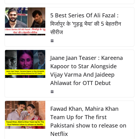
c
at
p
ar
o
p
k
e
s
y
e
5 Best Series Of Ali Fazal :
k
b
A
Li
मिर्जापुर के ‘गुड्डू भैया’ की 5 बेहतरीन
सीरीज
o
p
n
o
p
k
k
Jaane Jaan Teaser : Kareena
Kapoor to Star Alongside
Vijay Varma And Jaideep
Ahlawat for OTT Debut
Fawad Khan, Mahira Khan
Team Up for The first
Pakistani show to release on
Netflix