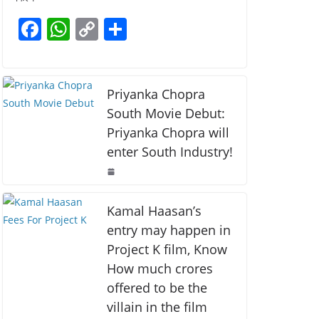
b
A
Li
F
W
C
S
o
p
n
a
h
o
h
o
p
k
c
at
p
ar
k
e
s
y
e
Priyanka Chopra
b
A
Li
South Movie Debut:
Priyanka Chopra will
o
p
n
enter South Industry!
o
p
k
k
Kamal Haasan’s
entry may happen in
Project K film, Know
How much crores
offered to be the
villain in the film