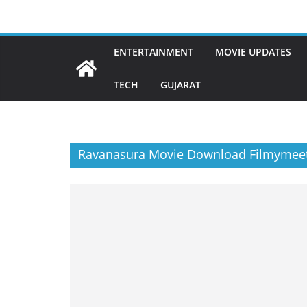
Skip
to
content
ENTERTAINMENT
MOVIE UPDATES
TECH
GUJARAT
Ravanasura Movie Download Filmymee