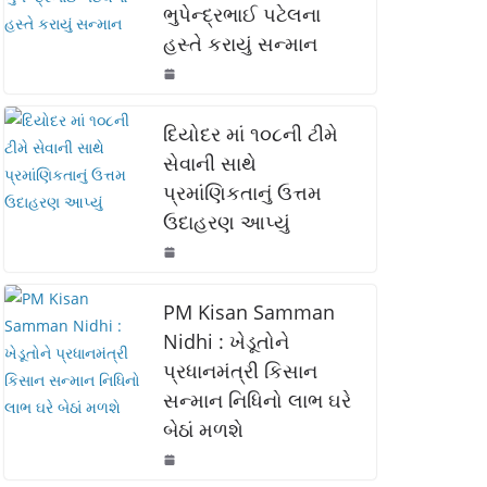
ભુપેન્દ્રભાઈ પટેલના
o
p
n
હસ્તે કરાયું સન્માન
o
p
k
k
દિયોદર માં ૧૦૮ની ટીમે
સેવાની સાથે
પ્રમાંણિકતાનું ઉત્તમ
ઉદાહરણ આપ્યું
PM Kisan Samman
Nidhi : ખેડૂતોને
પ્રધાનમંત્રી કિસાન
સન્માન નિધિનો લાભ ઘરે
બેઠાં મળશે