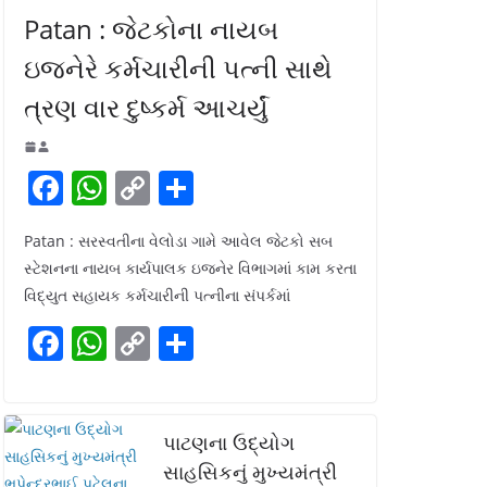
Patan : જેટકોના નાયબ
ઇજનેરે કર્મચારીની પત્ની સાથે
ત્રણ વાર દુષ્કર્મ આચર્યું
F
W
C
S
a
h
o
h
Patan : સરસ્વતીના વેલોડા ગામે આવેલ જેટકો સબ
c
at
p
ar
સ્ટેશનના નાયબ કાર્યપાલક ઇજનેર વિભાગમાં કામ કરતા
e
s
y
e
વિદ્યુત સહાયક કર્મચારીની પત્નીના સંપર્કમાં
b
A
Li
F
W
C
S
o
p
n
a
h
o
h
o
p
k
c
at
p
ar
k
e
s
y
e
પાટણના ઉદ્યોગ
b
A
Li
સાહસિકનું મુખ્યમંત્રી