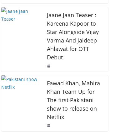
o
p
k
k
Jaane Jaan Teaser :
Kareena Kapoor to
Star Alongside Vijay
Varma And Jaideep
Ahlawat for OTT
Debut
Fawad Khan, Mahira
Khan Team Up for
The first Pakistani
show to release on
Netflix