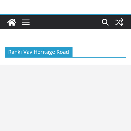
Skip
to
content
Ranki Vav Heritage Road