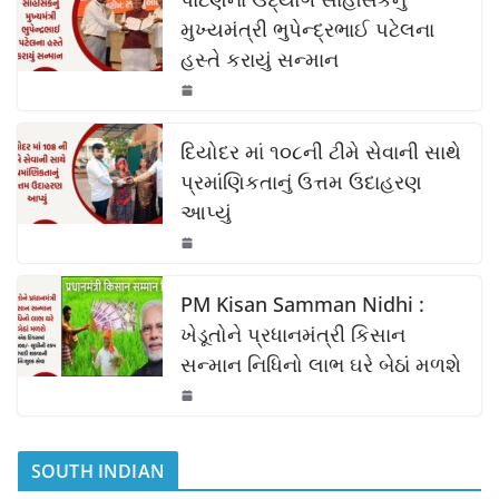
e
s
y
e
b
A
Li
મુખ્યમંત્રી ભુપેન્દ્રભાઈ પટેલના
હસ્તે કરાયું સન્માન
o
p
n
o
p
k
k
દિયોદર માં ૧૦૮ની ટીમે સેવાની સાથે
પ્રમાંણિકતાનું ઉત્તમ ઉદાહરણ
આપ્યું
PM Kisan Samman Nidhi :
ખેડૂતોને પ્રધાનમંત્રી કિસાન
સન્માન નિધિનો લાભ ઘરે બેઠાં મળશે
SOUTH INDIAN