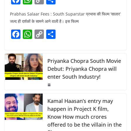
a
h
o
h
Prabhas Salaar Fees : South Suparstar प्रभास की फिल्म ‘सालार’
c
at
p
ar
जल्द ही दर्शकों के सामने आने वाली है। इस फिल्म
e
s
y
e
F
W
C
S
b
A
Li
a
h
o
h
o
p
n
c
at
p
ar
o
p
k
e
s
y
e
Priyanka Chopra South Movie
k
b
A
Li
Debut: Priyanka Chopra will
enter South Industry!
o
p
n
o
p
k
k
Kamal Haasan’s entry may
happen in Project K film,
Know How much crores
offered to be the villain in the