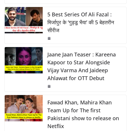
c
at
p
ar
o
p
k
e
s
y
e
5 Best Series Of Ali Fazal :
k
b
A
Li
मिर्जापुर के ‘गुड्डू भैया’ की 5 बेहतरीन
सीरीज
o
p
n
o
p
k
k
Jaane Jaan Teaser : Kareena
Kapoor to Star Alongside
Vijay Varma And Jaideep
Ahlawat for OTT Debut
Fawad Khan, Mahira Khan
Team Up for The first
Pakistani show to release on
Netflix