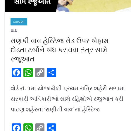
GUJARAT
રાણકી વાવ હેરિટેજ રોડ ઉપર બેફામ
દોડતા ટર્બોને બંધ કરાવવા તંત્ર સામે
રજૂઆત
F
W
C
S
a
h
o
h
વોર્ડ નં. ૧માં યોજાયેલી પ્રથમ રાત્રિ શહેરી સભામાં
c
at
p
ar
e
s
y
e
સરકારી અધિકારીઓ સામે રહિશોએ રજુઆત કરી
b
A
Li
પાટણ શહેરનાં ‘રાણીની વાવ’ નાં હેરિટેજ
o
p
n
F
W
C
S
o
p
k