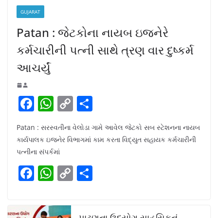
GUJARAT
Patan : જેટકોના નાયબ ઇજનેરે
કર્મચારીની પત્ની સાથે ત્રણ વાર દુષ્કર્મ
આચર્યું
F
W
C
S
a
h
o
h
Patan : સરસ્વતીના વેલોડા ગામે આવેલ જેટકો સબ સ્ટેશનના નાયબ
c
at
p
ar
કાર્યપાલક ઇજનેર વિભાગમાં કામ કરતા વિદ્યુત સહાયક કર્મચારીની
e
s
y
e
પત્નીના સંપર્કમાં
b
A
Li
F
W
C
S
o
p
n
a
h
o
h
o
p
k
c
at
p
ar
k
પાટણના ઉદ્યોગ સાહસિકનું