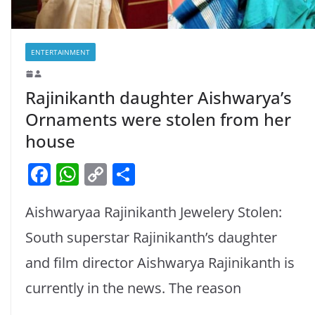
ENTERTAINMENT
Rajinikanth daughter Aishwarya’s
Ornaments were stolen from her
house
F
W
C
S
a
h
o
h
Aishwaryaa Rajinikanth Jewelery Stolen:
c
at
p
ar
e
s
y
e
South superstar Rajinikanth’s daughter
b
A
Li
and film director Aishwarya Rajinikanth is
o
p
n
currently in the news. The reason
o
p
k