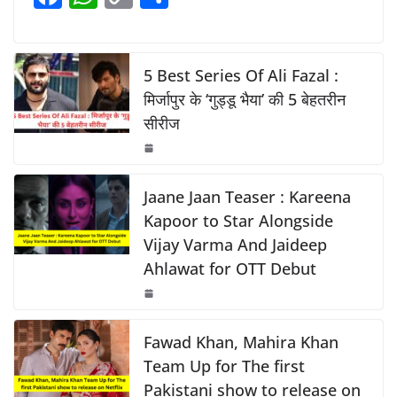
b
A
Li
a
h
o
h
o
p
n
c
at
p
ar
o
p
k
e
s
y
e
5 Best Series Of Ali Fazal :
k
b
A
Li
मिर्जापुर के ‘गुड्डू भैया’ की 5 बेहतरीन
सीरीज
o
p
n
o
p
k
k
Jaane Jaan Teaser : Kareena
Kapoor to Star Alongside
Vijay Varma And Jaideep
Ahlawat for OTT Debut
Fawad Khan, Mahira Khan
Team Up for The first
Pakistani show to release on