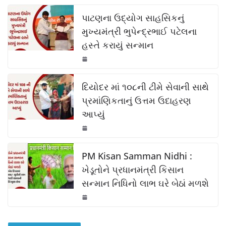
c
at
p
ar
k
e
s
y
e
પાટણના ઉદ્યોગ સાહસિકનું
b
A
Li
મુખ્યમંત્રી ભુપેન્દ્રભાઈ પટેલના
હસ્તે કરાયું સન્માન
o
p
n
o
p
k
k
દિયોદર માં ૧૦૮ની ટીમે સેવાની સાથે
પ્રમાંણિકતાનું ઉત્તમ ઉદાહરણ
આપ્યું
PM Kisan Samman Nidhi :
ખેડૂતોને પ્રધાનમંત્રી કિસાન
સન્માન નિધિનો લાભ ઘરે બેઠાં મળશે