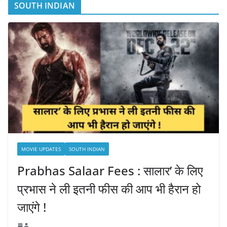
SOUTH INDIAN
MOVIE UPDATES
SOUTH INDIAN
Prabhas Salaar Fees : सालार’ के लिए
प्रभास ने ली इतनी फीस की आप भी हैरान हो
जाएंगे !