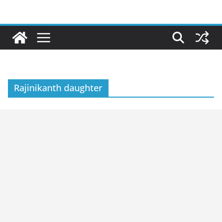
Skip
to
content
Rajinikanth daughter