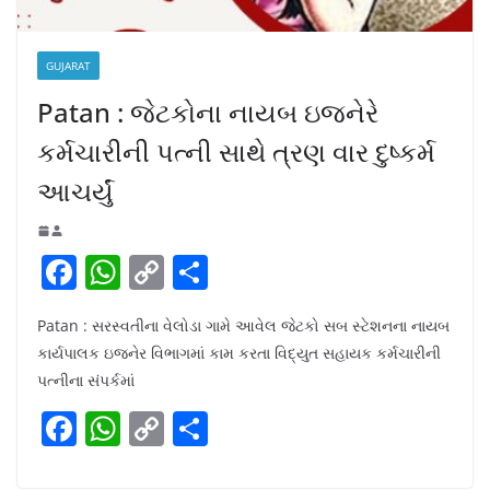
GUJARAT
Patan : જેટકોના નાયબ ઇજનેરે
કર્મચારીની પત્ની સાથે ત્રણ વાર દુષ્કર્મ
આચર્યું
F
W
C
S
a
h
o
h
Patan : સરસ્વતીના વેલોડા ગામે આવેલ જેટકો સબ સ્ટેશનના નાયબ
c
at
p
ar
કાર્યપાલક ઇજનેર વિભાગમાં કામ કરતા વિદ્યુત સહાયક કર્મચારીની
e
s
y
e
પત્નીના સંપર્કમાં
b
A
Li
F
W
C
S
o
p
n
a
h
o
h
o
p
k