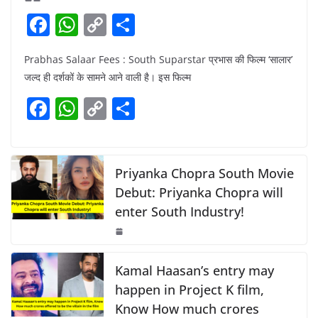
F
W
C
S
a
h
o
h
Prabhas Salaar Fees : South Suparstar प्रभास की फिल्म ‘सालार’
c
at
p
ar
जल्द ही दर्शकों के सामने आने वाली है। इस फिल्म
e
s
y
e
F
W
C
S
b
A
Li
a
h
o
h
o
p
n
c
at
p
ar
o
p
k
e
s
y
e
Priyanka Chopra South Movie
k
b
A
Li
Debut: Priyanka Chopra will
enter South Industry!
o
p
n
o
p
k
k
Kamal Haasan’s entry may
happen in Project K film,
Know How much crores