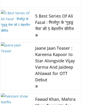
a
h
o
h
o
p
k
c
at
p
ar
k
e
s
y
e
5 Best Series Of Ali
b
A
Li
Fazal : मिर्जापुर के ‘गुड्डू
भैया’ की 5 बेहतरीन सीरीज
o
p
n
o
p
k
k
Jaane Jaan Teaser :
Kareena Kapoor to
Star Alongside Vijay
Varma And Jaideep
Ahlawat for OTT
Debut
Fawad Khan, Mahira