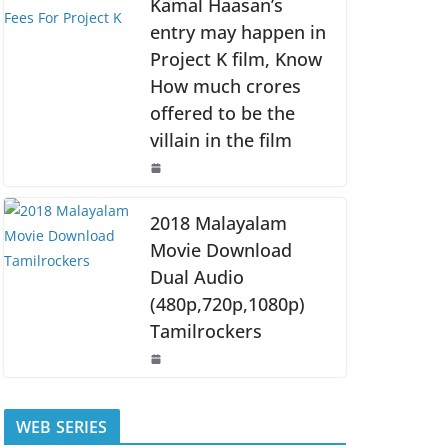
Kamal Haasan’s
entry may happen in
Project K film, Know
How much crores
offered to be the
villain in the film
2018 Malayalam
Movie Download
Dual Audio
(480p,720p,1080p)
Tamilrockers
WEB SERIES