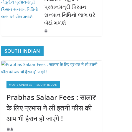
પ્રધાનમંત્રી કિસાન
સન્માન નિધિનો લાભ ઘરે
બેઠાં મળશે
SOUTH INDIAN
MOVIE UPDATES
SOUTH INDIAN
Prabhas Salaar Fees : सालार’
के लिए प्रभास ने ली इतनी फीस की
आप भी हैरान हो जाएंगे !