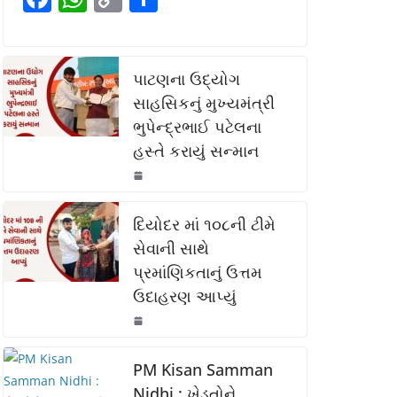
o
p
n
a
h
o
h
o
p
k
c
at
p
ar
k
e
s
y
e
પાટણના ઉદ્યોગ
b
A
Li
સાહસિકનું મુખ્યમંત્રી
ભુપેન્દ્રભાઈ પટેલના
o
p
n
હસ્તે કરાયું સન્માન
o
p
k
k
દિયોદર માં ૧૦૮ની ટીમે
સેવાની સાથે
પ્રમાંણિકતાનું ઉત્તમ
ઉદાહરણ આપ્યું
PM Kisan Samman
Nidhi : ખેડૂતોને