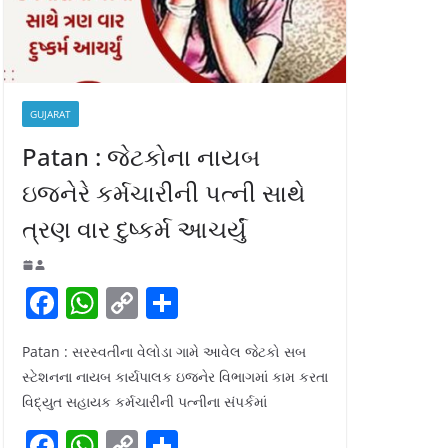
GUJARAT
Patan : જેટકોના નાયબ
ઇજનેરે કર્મચારીની પત્ની સાથે
ત્રણ વાર દુષ્કર્મ આચર્યું
F
W
C
S
a
h
o
h
Patan : સરસ્વતીના વેલોડા ગામે આવેલ જેટકો સબ
c
at
p
ar
સ્ટેશનના નાયબ કાર્યપાલક ઇજનેર વિભાગમાં કામ કરતા
e
s
y
e
વિદ્યુત સહાયક કર્મચારીની પત્નીના સંપર્કમાં
b
A
Li
F
W
C
S