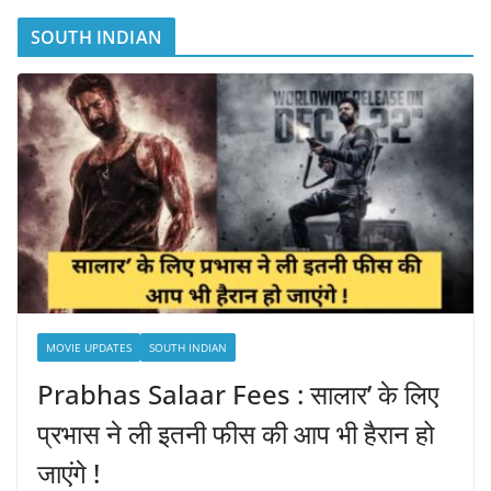
SOUTH INDIAN
MOVIE UPDATES
SOUTH INDIAN
Prabhas Salaar Fees : सालार’ के लिए
प्रभास ने ली इतनी फीस की आप भी हैरान हो
जाएंगे !