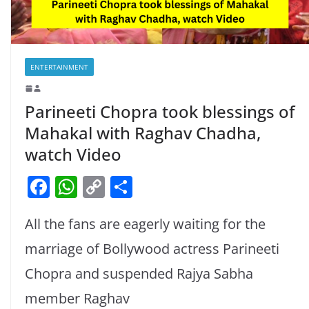
ENTERTAINMENT
Parineeti Chopra took blessings of
Mahakal with Raghav Chadha,
watch Video
F
W
C
S
a
h
o
h
All the fans are eagerly waiting for the
c
at
p
ar
e
s
y
e
marriage of Bollywood actress Parineeti
b
A
Li
Chopra and suspended Rajya Sabha
o
p
n
member Raghav