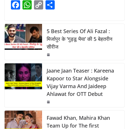
F
W
C
S
b
A
Li
a
h
o
h
o
p
n
c
at
p
ar
o
p
k
e
s
y
e
5 Best Series Of Ali Fazal :
k
b
A
Li
मिर्जापुर के ‘गुड्डू भैया’ की 5 बेहतरीन
सीरीज
o
p
n
o
p
k
k
Jaane Jaan Teaser : Kareena
Kapoor to Star Alongside
Vijay Varma And Jaideep
Ahlawat for OTT Debut
Fawad Khan, Mahira Khan
Team Up for The first