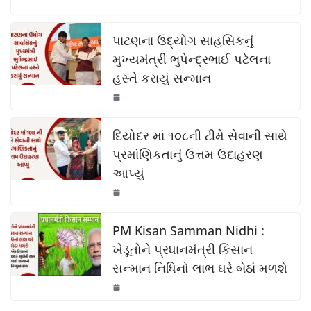
o
p
k
c
at
p
ar
k
e
s
y
e
પાટણના ઉદ્યોગ સાહસિકનું
b
A
Li
મુખ્યમંત્રી ભુપેન્દ્રભાઈ પટેલના
હસ્તે કરાયું સન્માન
o
p
n
o
p
k
k
દિયોદર માં ૧૦૮ની ટીમે સેવાની સાથે
પ્રમાંણિકતાનું ઉત્તમ ઉદાહરણ
આપ્યું
PM Kisan Samman Nidhi :
ખેડૂતોને પ્રધાનમંત્રી કિસાન
સન્માન નિધિનો લાભ ઘરે બેઠાં મળશે