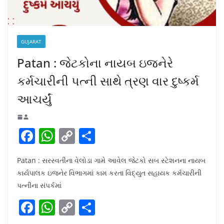
GUJARAT
Patan : જેટકોના નાયબ ઇજનેરે
કર્મચારીની પત્ની સાથે ત્રણ વાર દુષ્કર્મ
આચર્યું
F
W
C
S
a
h
o
h
Patan : સરસ્વતીના વેલોડા ગામે આવેલ જેટકો સબ સ્ટેશનના નાયબ
c
at
p
ar
કાર્યપાલક ઇજનેર વિભાગમાં કામ કરતા વિદ્યુત સહાયક કર્મચારીની
e
s
y
e
પત્નીના સંપર્કમાં
b
A
Li
F
W
C
S
o
p
n
a
h
o
h