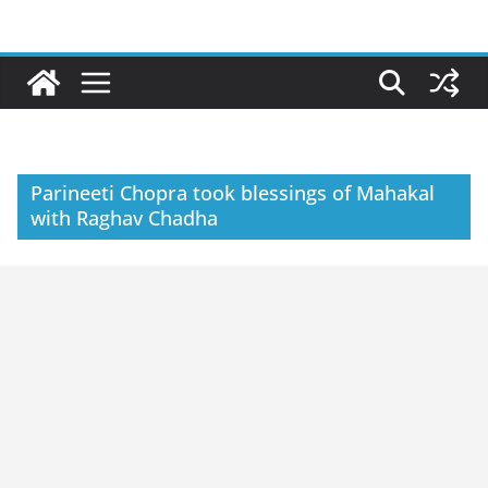
Skip
to
content
Parineeti Chopra took blessings of Mahakal
with Raghav Chadha