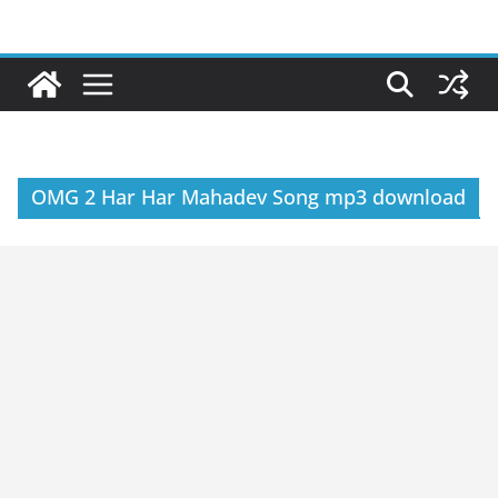
Skip
to
content
OMG 2 Har Har Mahadev Song mp3 download