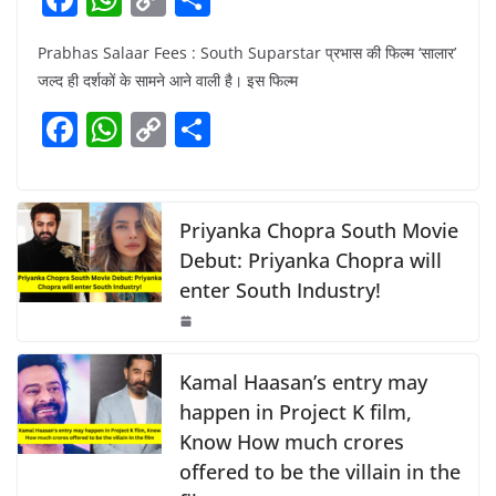
a
h
o
h
Prabhas Salaar Fees : South Suparstar प्रभास की फिल्म ‘सालार’
c
at
p
ar
जल्द ही दर्शकों के सामने आने वाली है। इस फिल्म
e
s
y
e
F
W
C
S
b
A
Li
a
h
o
h
o
p
n
c
at
p
ar
o
p
k
e
s
y
e
Priyanka Chopra South Movie
k
b
A
Li
Debut: Priyanka Chopra will
enter South Industry!
o
p
n
o
p
k
k
Kamal Haasan’s entry may
happen in Project K film,
Know How much crores
offered to be the villain in the