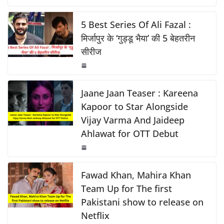
c
at
p
ar
o
p
k
e
s
y
e
5 Best Series Of Ali Fazal :
k
b
A
Li
मिर्जापुर के ‘गुड्डू भैया’ की 5 बेहतरीन
सीरीज
o
p
n
o
p
k
k
Jaane Jaan Teaser : Kareena
Kapoor to Star Alongside
Vijay Varma And Jaideep
Ahlawat for OTT Debut
Fawad Khan, Mahira Khan
Team Up for The first
Pakistani show to release on
Netflix