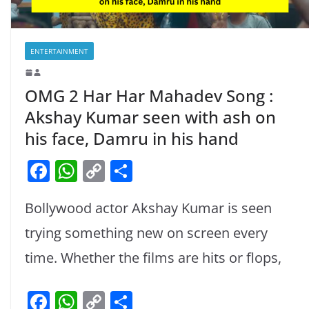
ENTERTAINMENT
OMG 2 Har Har Mahadev Song :
Akshay Kumar seen with ash on
his face, Damru in his hand
F
W
C
S
a
h
o
h
Bollywood actor Akshay Kumar is seen
c
at
p
ar
e
s
y
e
trying something new on screen every
b
A
Li
time. Whether the films are hits or flops,
o
p
n
F
W
C
S
o
p
k