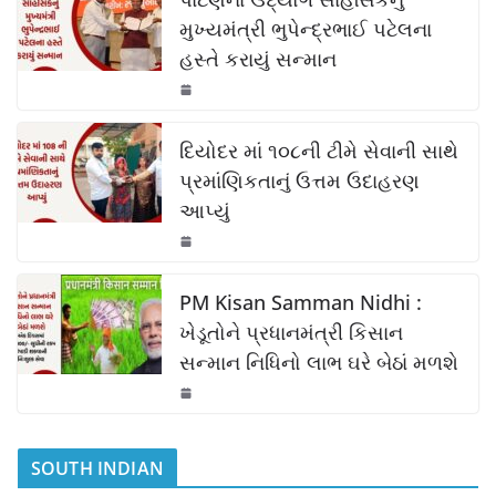
e
s
y
e
b
A
Li
મુખ્યમંત્રી ભુપેન્દ્રભાઈ પટેલના
હસ્તે કરાયું સન્માન
o
p
n
o
p
k
k
દિયોદર માં ૧૦૮ની ટીમે સેવાની સાથે
પ્રમાંણિકતાનું ઉત્તમ ઉદાહરણ
આપ્યું
PM Kisan Samman Nidhi :
ખેડૂતોને પ્રધાનમંત્રી કિસાન
સન્માન નિધિનો લાભ ઘરે બેઠાં મળશે
SOUTH INDIAN