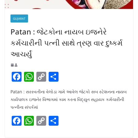
GUJARAT
Patan : જેટકોના નાયબ ઇજનેરે
કર્મચારીની પત્ની સાથે ત્રણ વાર દુષ્કર્મ
આચર્યું
F
W
C
S
a
h
o
h
Patan : સરસ્વતીના વેલોડા ગામે આવેલ જેટકો સબ સ્ટેશનના નાયબ
c
at
p
ar
કાર્યપાલક ઇજનેર વિભાગમાં કામ કરતા વિદ્યુત સહાયક કર્મચારીની
e
s
y
e
પત્નીના સંપર્કમાં
b
A
Li
F
W
C
S
o
p
n
a
h
o
h
o
p
k