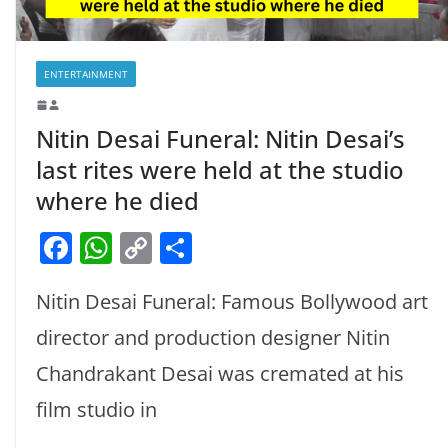
ENTERTAINMENT
Nitin Desai Funeral: Nitin Desai’s
last rites were held at the studio
where he died
F
W
C
S
a
h
o
h
Nitin Desai Funeral: Famous Bollywood art
c
at
p
ar
e
s
y
e
director and production designer Nitin
b
A
Li
Chandrakant Desai was cremated at his
o
p
n
film studio in
o
p
k