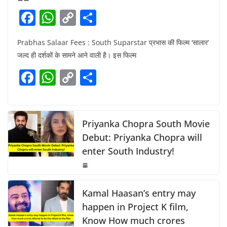
F
W
C
S
a
h
o
h
Prabhas Salaar Fees : South Suparstar प्रभास की फिल्म ‘सालार’
c
at
p
ar
जल्द ही दर्शकों के सामने आने वाली है। इस फिल्म
e
s
y
e
F
W
C
S
b
A
Li
a
h
o
h
o
p
n
c
at
p
ar
o
p
k
e
s
y
e
Priyanka Chopra South Movie
k
b
A
Li
Debut: Priyanka Chopra will
enter South Industry!
o
p
n
o
p
k
k
Kamal Haasan’s entry may
happen in Project K film,
Know How much crores