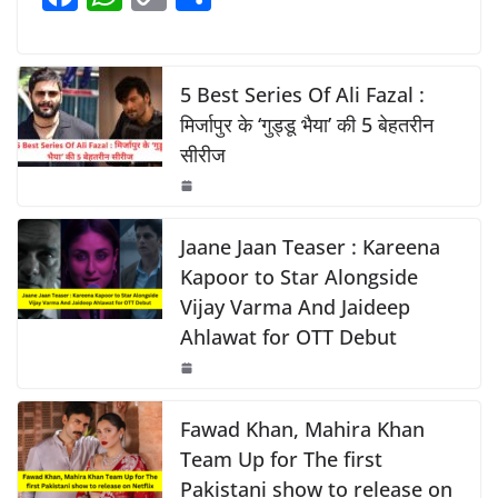
b
A
Li
a
h
o
h
o
p
n
c
at
p
ar
o
p
k
e
s
y
e
5 Best Series Of Ali Fazal :
k
b
A
Li
मिर्जापुर के ‘गुड्डू भैया’ की 5 बेहतरीन
सीरीज
o
p
n
o
p
k
k
Jaane Jaan Teaser : Kareena
Kapoor to Star Alongside
Vijay Varma And Jaideep
Ahlawat for OTT Debut
Fawad Khan, Mahira Khan
Team Up for The first
Pakistani show to release on