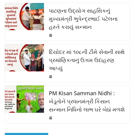
c
at
p
ar
k
e
s
y
e
પાટણના ઉદ્યોગ સાહસિકનું
b
A
Li
મુખ્યમંત્રી ભુપેન્દ્રભાઈ પટેલના
હસ્તે કરાયું સન્માન
o
p
n
o
p
k
k
દિયોદર માં ૧૦૮ની ટીમે સેવાની સાથે
પ્રમાંણિકતાનું ઉત્તમ ઉદાહરણ
આપ્યું
PM Kisan Samman Nidhi :
ખેડૂતોને પ્રધાનમંત્રી કિસાન
સન્માન નિધિનો લાભ ઘરે બેઠાં મળશે