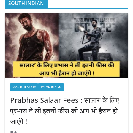
SOUTH INDIAN
MOVIE UPDATES
SOUTH INDIAN
Prabhas Salaar Fees : सालार’ के लिए
प्रभास ने ली इतनी फीस की आप भी हैरान हो
जाएंगे !