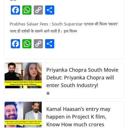
F
W
C
S
a
h
o
h
Prabhas Salaar Fees : South Suparstar प्रभास की फिल्म ‘सालार’
c
at
p
ar
जल्द ही दर्शकों के सामने आने वाली है। इस फिल्म
e
s
y
e
F
W
C
S
b
A
Li
a
h
o
h
o
p
n
c
at
p
ar
o
p
k
e
s
y
e
Priyanka Chopra South Movie
k
b
A
Li
Debut: Priyanka Chopra will
enter South Industry!
o
p
n
o
p
k
k
Kamal Haasan’s entry may
happen in Project K film,
Know How much crores