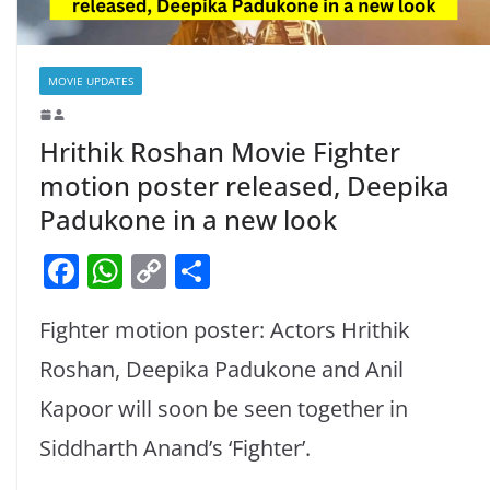
MOVIE UPDATES
Hrithik Roshan Movie Fighter
motion poster released, Deepika
Padukone in a new look
F
W
C
S
a
h
o
h
Fighter motion poster: Actors Hrithik
c
at
p
ar
e
s
y
e
Roshan, Deepika Padukone and Anil
b
A
Li
Kapoor will soon be seen together in
o
p
n
Siddharth Anand’s ‘Fighter’.
o
p
k