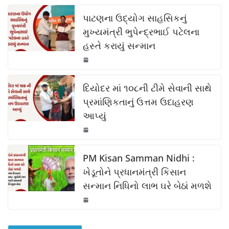
c
at
p
ar
k
e
s
y
e
પાટણના ઉદ્યોગ સાહસિકનું
b
A
Li
મુખ્યમંત્રી ભુપેન્દ્રભાઈ પટેલના
હસ્તે કરાયું સન્માન
o
p
n
o
p
k
k
દિયોદર માં ૧૦૮ની ટીમે સેવાની સાથે
પ્રમાંણિકતાનું ઉત્તમ ઉદાહરણ
આપ્યું
PM Kisan Samman Nidhi :
ખેડૂતોને પ્રધાનમંત્રી કિસાન
સન્માન નિધિનો લાભ ઘરે બેઠાં મળશે