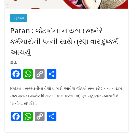
GUJARAT
Patan : જેટકોના નાયબ ઇજનેરે
કર્મચારીની પત્ની સાથે ત્રણ વાર દુષ્કર્મ
આચર્યું
F
W
C
S
a
h
o
h
Patan : સરસ્વતીના વેલોડા ગામે આવેલ જેટકો સબ સ્ટેશનના નાયબ
c
at
p
ar
કાર્યપાલક ઇજનેર વિભાગમાં કામ કરતા વિદ્યુત સહાયક કર્મચારીની
e
s
y
e
પત્નીના સંપર્કમાં
b
A
Li
F
W
C
S
o
p
n
a
h
o
h
o
p
k