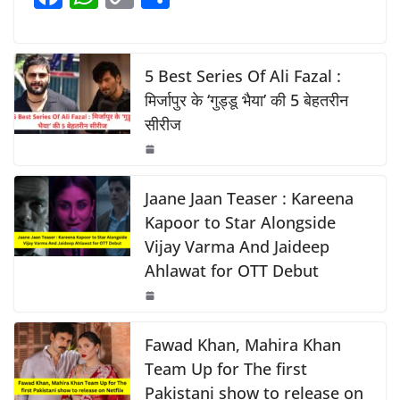
b
A
Li
a
h
o
h
o
p
n
c
at
p
ar
o
p
k
e
s
y
e
5 Best Series Of Ali Fazal :
k
b
A
Li
मिर्जापुर के ‘गुड्डू भैया’ की 5 बेहतरीन
सीरीज
o
p
n
o
p
k
k
Jaane Jaan Teaser : Kareena
Kapoor to Star Alongside
Vijay Varma And Jaideep
Ahlawat for OTT Debut
Fawad Khan, Mahira Khan
Team Up for The first
Pakistani show to release on