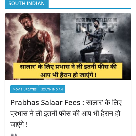
SOUTH INDIAN
MOVIE UPDATES
SOUTH INDIAN
Prabhas Salaar Fees : सालार’ के लिए
प्रभास ने ली इतनी फीस की आप भी हैरान हो
जाएंगे !