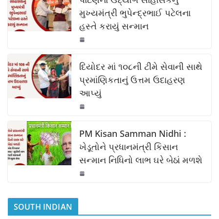
e
s
y
e
b
A
Li
મુખ્યમંત્રી ભુપેન્દ્રભાઈ પટેલના
હસ્તે કરાયું સન્માન
o
p
n
o
p
k
k
દિયોદર માં ૧૦૮ની ટીમે સેવાની સાથે
પ્રમાંણિકતાનું ઉત્તમ ઉદાહરણ
આપ્યું
PM Kisan Samman Nidhi :
ખેડૂતોને પ્રધાનમંત્રી કિસાન
સન્માન નિધિનો લાભ ઘરે બેઠાં મળશે
SOUTH INDIAN