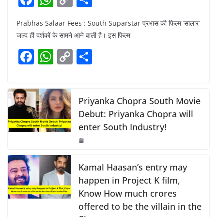
a
h
o
h
Prabhas Salaar Fees : South Suparstar प्रभास की फिल्म ‘सालार’
c
at
p
ar
जल्द ही दर्शकों के सामने आने वाली है। इस फिल्म
e
s
y
e
F
W
C
S
b
A
Li
a
h
o
h
o
p
n
c
at
p
ar
o
p
k
e
s
y
e
Priyanka Chopra South Movie
k
b
A
Li
Debut: Priyanka Chopra will
enter South Industry!
o
p
n
o
p
k
k
Kamal Haasan’s entry may
happen in Project K film,
Know How much crores
offered to be the villain in the