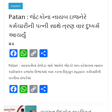
GUJARAT
Patan : જેટકોના નાયબ ઇજનેરે
કર્મચારીની પત્ની સાથે ત્રણ વાર દુષ્કર્મ
આચર્યું
F
W
C
S
a
h
o
h
Patan : સરસ્વતીના વેલોડા ગામે આવેલ જેટકો સબ સ્ટેશનના નાયબ
c
at
p
ar
કાર્યપાલક ઇજનેર વિભાગમાં કામ કરતા વિદ્યુત સહાયક કર્મચારીની
e
s
y
e
પત્નીના સંપર્કમાં
b
A
Li
F
W
C
S
o
p
n
a
h
o
h
o
p
k
c
at
p
ar
k
પાટણના ઉદ્યોગ સાહસિકનું