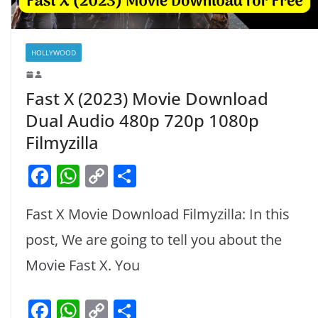
HOLLYWOOD
Fast X (2023) Movie Download
Dual Audio 480p 720p 1080p
Filmyzilla
F
W
C
S
a
h
o
h
Fast X Movie Download Filmyzilla: In this
c
at
p
ar
e
s
y
e
post, We are going to tell you about the
b
A
Li
Movie Fast X. You
o
p
n
F
W
C
S
o
p
k