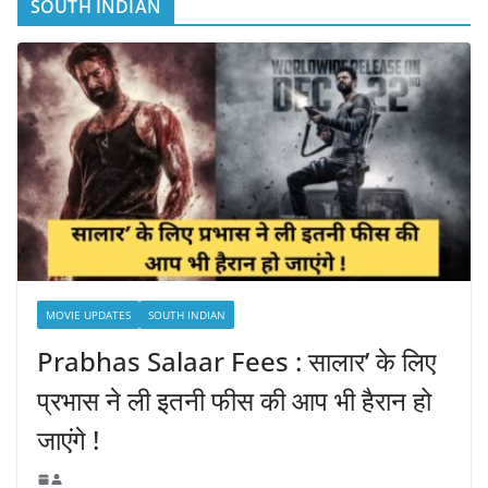
SOUTH INDIAN
MOVIE UPDATES
SOUTH INDIAN
Prabhas Salaar Fees : सालार’ के लिए
प्रभास ने ली इतनी फीस की आप भी हैरान हो
जाएंगे !