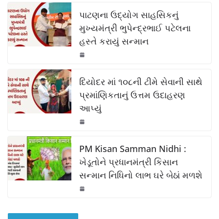
c
at
p
ar
k
e
s
y
e
પાટણના ઉદ્યોગ સાહસિકનું
b
A
Li
મુખ્યમંત્રી ભુપેન્દ્રભાઈ પટેલના
હસ્તે કરાયું સન્માન
o
p
n
o
p
k
k
દિયોદર માં ૧૦૮ની ટીમે સેવાની સાથે
પ્રમાંણિકતાનું ઉત્તમ ઉદાહરણ
આપ્યું
PM Kisan Samman Nidhi :
ખેડૂતોને પ્રધાનમંત્રી કિસાન
સન્માન નિધિનો લાભ ઘરે બેઠાં મળશે