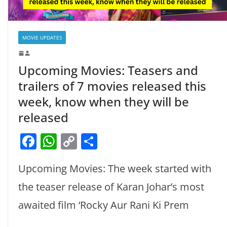
MOVIE UPDATES
Upcoming Movies: Teasers and
trailers of 7 movies released this
week, know when they will be
released
F
W
C
S
a
h
o
h
Upcoming Movies: The week started with
c
at
p
ar
e
s
y
e
the teaser release of Karan Johar’s most
b
A
Li
awaited film ‘Rocky Aur Rani Ki Prem
o
p
n