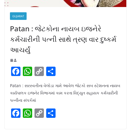
GUJARAT
Patan : જેટકોના નાયબ ઇજનેરે
કર્મચારીની પત્ની સાથે ત્રણ વાર દુષ્કર્મ
આચર્યું
F
W
C
S
a
h
o
h
Patan : સરસ્વતીના વેલોડા ગામે આવેલ જેટકો સબ સ્ટેશનના નાયબ
c
at
p
ar
કાર્યપાલક ઇજનેર વિભાગમાં કામ કરતા વિદ્યુત સહાયક કર્મચારીની
e
s
y
e
પત્નીના સંપર્કમાં
b
A
Li
F
W
C
S
o
p
n
a
h
o
h
o
p
k