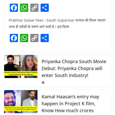
F
W
C
S
a
h
o
h
Prabhas Salaar Fees : South Suparstar प्रभास की फिल्म ‘सालार’
c
at
p
ar
जल्द ही दर्शकों के सामने आने वाली है। इस फिल्म
e
s
y
e
F
W
C
S
b
A
Li
a
h
o
h
o
p
n
c
at
p
ar
o
p
k
e
s
y
e
Priyanka Chopra South Movie
k
b
A
Li
Debut: Priyanka Chopra will
enter South Industry!
o
p
n
o
p
k
k
Kamal Haasan’s entry may
happen in Project K film,
Know How much crores