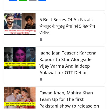
a
h
o
h
o
p
n
c
at
p
ar
o
p
k
e
s
y
e
5 Best Series Of Ali Fazal :
k
b
A
Li
मिर्जापुर के ‘गुड्डू भैया’ की 5 बेहतरीन
सीरीज
o
p
n
o
p
k
k
Jaane Jaan Teaser : Kareena
Kapoor to Star Alongside
Vijay Varma And Jaideep
Ahlawat for OTT Debut
Fawad Khan, Mahira Khan
Team Up for The first
Pakistani show to release on