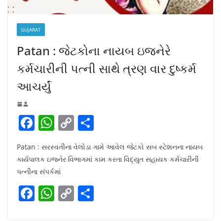
GUJARAT
Patan : જેટકોના નાયબ ઇજનેરે
કર્મચારીની પત્ની સાથે ત્રણ વાર દુષ્કર્મ
આચર્યું
F
W
C
S
a
h
o
h
Patan : સરસ્વતીના વેલોડા ગામે આવેલ જેટકો સબ સ્ટેશનના નાયબ
c
at
p
ar
કાર્યપાલક ઇજનેર વિભાગમાં કામ કરતા વિદ્યુત સહાયક કર્મચારીની
e
s
y
e
પત્નીના સંપર્કમાં
b
A
Li
F
W
C
S
o
p
n
a
h
o
h
o
p
k