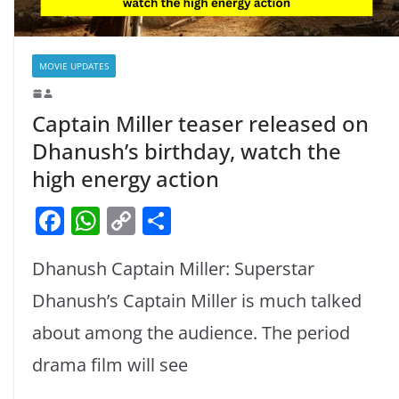
MOVIE UPDATES
Captain Miller teaser released on
Dhanush’s birthday, watch the
high energy action
F
W
C
S
a
h
o
h
Dhanush Captain Miller: Superstar
c
at
p
ar
e
s
y
e
Dhanush’s Captain Miller is much talked
b
A
Li
about among the audience. The period
o
p
n
drama film will see
o
p
k