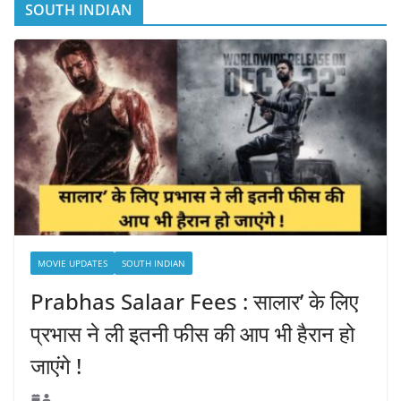
SOUTH INDIAN
MOVIE UPDATES
SOUTH INDIAN
Prabhas Salaar Fees : सालार’ के लिए
प्रभास ने ली इतनी फीस की आप भी हैरान हो
जाएंगे !