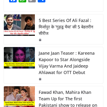
b
A
Li
a
h
o
h
o
p
n
c
at
p
ar
o
p
k
e
s
y
e
5 Best Series Of Ali Fazal :
k
b
A
Li
मिर्जापुर के ‘गुड्डू भैया’ की 5 बेहतरीन
सीरीज
o
p
n
o
p
k
k
Jaane Jaan Teaser : Kareena
Kapoor to Star Alongside
Vijay Varma And Jaideep
Ahlawat for OTT Debut
Fawad Khan, Mahira Khan
Team Up for The first
Pakistani show to release on