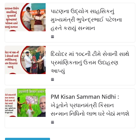
c
at
p
ar
k
e
s
y
e
પાટણના ઉદ્યોગ સાહસિકનું
b
A
Li
મુખ્યમંત્રી ભુપેન્દ્રભાઈ પટેલના
હસ્તે કરાયું સન્માન
o
p
n
o
p
k
k
દિયોદર માં ૧૦૮ની ટીમે સેવાની સાથે
પ્રમાંણિકતાનું ઉત્તમ ઉદાહરણ
આપ્યું
PM Kisan Samman Nidhi :
ખેડૂતોને પ્રધાનમંત્રી કિસાન
સન્માન નિધિનો લાભ ઘરે બેઠાં મળશે