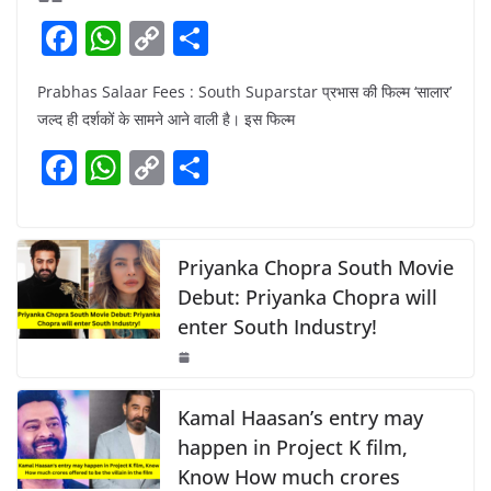
F
W
C
S
a
h
o
h
Prabhas Salaar Fees : South Suparstar प्रभास की फिल्म ‘सालार’
c
at
p
ar
जल्द ही दर्शकों के सामने आने वाली है। इस फिल्म
e
s
y
e
F
W
C
S
b
A
Li
a
h
o
h
o
p
n
c
at
p
ar
o
p
k
e
s
y
e
Priyanka Chopra South Movie
k
b
A
Li
Debut: Priyanka Chopra will
enter South Industry!
o
p
n
o
p
k
k
Kamal Haasan’s entry may
happen in Project K film,
Know How much crores