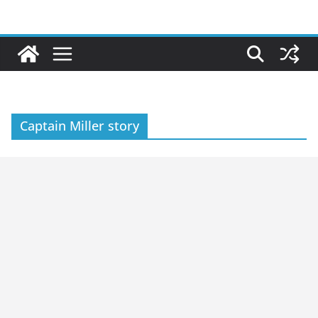
Skip
to
content
Captain Miller story