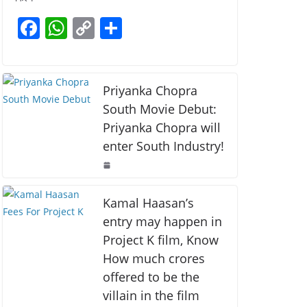
b
A
Li
F
W
C
S
o
p
n
a
h
o
h
o
p
k
c
at
p
ar
k
e
s
y
e
Priyanka Chopra
b
A
Li
South Movie Debut:
Priyanka Chopra will
o
p
n
enter South Industry!
o
p
k
k
Kamal Haasan’s
entry may happen in
Project K film, Know
How much crores
offered to be the
villain in the film