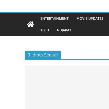
Skip
to
content
ENTERTAINMENT
MOVIE UPDATES
TECH
GUJARAT
3 Idiots Sequel