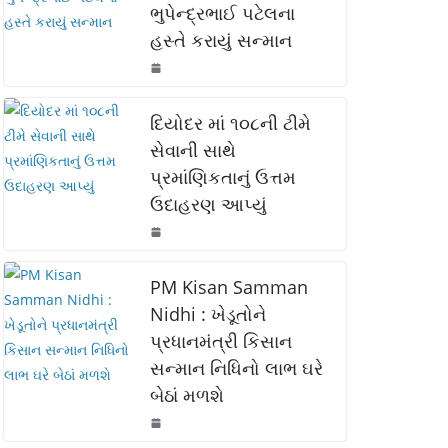
ભુપેન્દ્રભાઈ પટેલના
o
p
n
હસ્તે કરાયું સન્માન
o
p
k
k
દિયોદર માં ૧૦૮ની ટીમે
સેવાની સાથે
પ્રમાંણિકતાનું ઉત્તમ
ઉદાહરણ આપ્યું
PM Kisan Samman
Nidhi : ખેડૂતોને
પ્રધાનમંત્રી કિસાન
સન્માન નિધિનો લાભ ઘરે
બેઠાં મળશે