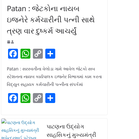
Patan : જેટકોના નાયબ
ઇજનેરે કર્મચારીની પત્ની સાથે
ત્રણ વાર દુષ્કર્મ આચર્યું
F
W
C
S
a
h
o
h
Patan : સરસ્વતીના વેલોડા ગામે આવેલ જેટકો સબ
c
at
p
ar
સ્ટેશનના નાયબ કાર્યપાલક ઇજનેર વિભાગમાં કામ કરતા
e
s
y
e
વિદ્યુત સહાયક કર્મચારીની પત્નીના સંપર્કમાં
b
A
Li
F
W
C
S
o
p
n
a
h
o
h
o
p
k
c
at
p
ar
k
e
s
y
e
પાટણના ઉદ્યોગ
b
A
Li
સાહસિકનું મુખ્યમંત્રી