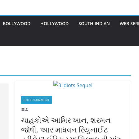
BOLLYWOOD
HOLLYWOOD
SOUTH INDIAN
WEB SER
ENTERTAINMENT
ચાહકોએ આમિર ખાન, શરમન
જોષી, આર માધવન રિયુનાઈટ