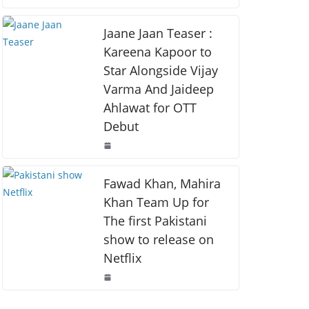
o
p
k
k
Jaane Jaan Teaser :
Kareena Kapoor to
Star Alongside Vijay
Varma And Jaideep
Ahlawat for OTT
Debut
Fawad Khan, Mahira
Khan Team Up for
The first Pakistani
show to release on
Netflix