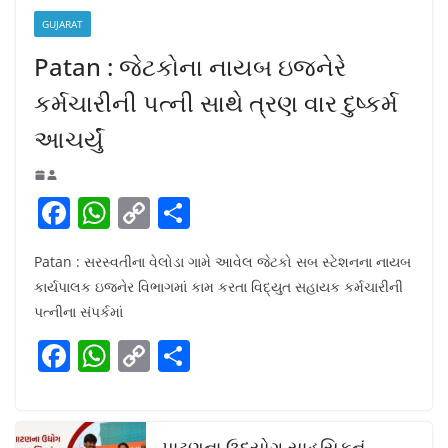
GUJARAT
Patan : જેટકોના નાયબ ઇજનેરે
કર્મચારીની પત્ની સાથે ત્રણ વાર દુષ્કર્મ
આચર્યું
F
W
C
S
a
h
o
h
Patan : સરસ્વતીના વેલોડા ગામે આવેલ જેટકો સબ સ્ટેશનના નાયબ
c
at
p
ar
કાર્યપાલક ઇજનેર વિભાગમાં કામ કરતા વિદ્યુત સહાયક કર્મચારીની
e
s
y
e
પત્નીના સંપર્કમાં
b
A
Li
F
W
C
S
o
p
n
a
h
o
h
o
p
k
c
at
p
ar
k
પાટણના ઉદ્યોગ સાહસિકનું