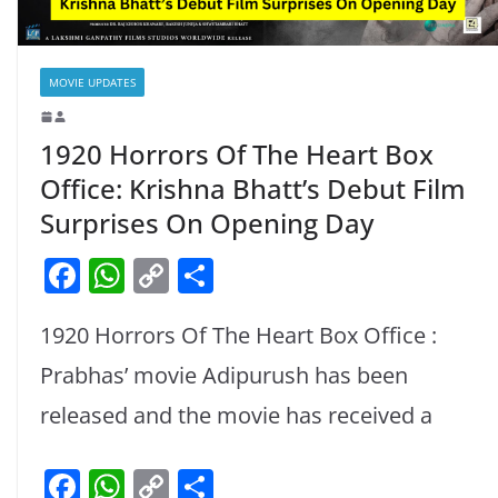
MOVIE UPDATES
1920 Horrors Of The Heart Box
Office: Krishna Bhatt’s Debut Film
Surprises On Opening Day
F
W
C
S
a
h
o
h
1920 Horrors Of The Heart Box Office :
c
at
p
ar
e
s
y
e
Prabhas’ movie Adipurush has been
b
A
Li
released and the movie has received a
o
p
n
F
W
C
S
o
p
k