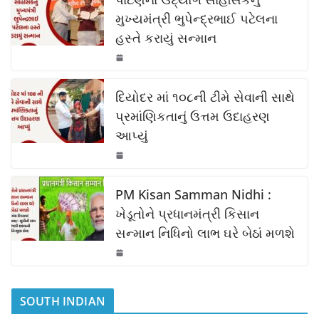
e
s
y
e
b
A
Li
મુખ્યમંત્રી ભુપેન્દ્રભાઈ પટેલના
હસ્તે કરાયું સન્માન
o
p
n
o
p
k
k
દિયોદર માં ૧૦૮ની ટીમે સેવાની સાથે
પ્રમાંણિકતાનું ઉત્તમ ઉદાહરણ
આપ્યું
PM Kisan Samman Nidhi :
ખેડૂતોને પ્રધાનમંત્રી કિસાન
સન્માન નિધિનો લાભ ઘરે બેઠાં મળશે
SOUTH INDIAN