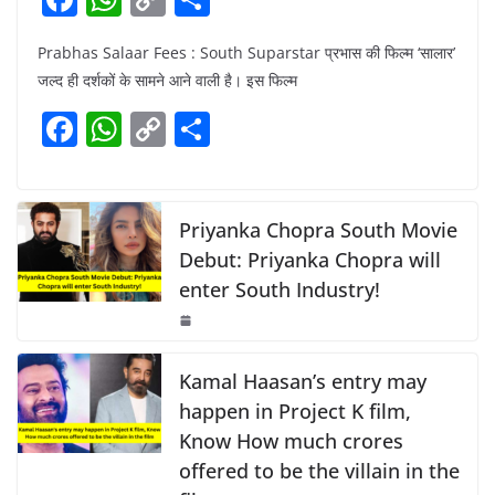
a
h
o
h
Prabhas Salaar Fees : South Suparstar प्रभास की फिल्म ‘सालार’
c
at
p
ar
जल्द ही दर्शकों के सामने आने वाली है। इस फिल्म
e
s
y
e
F
W
C
S
b
A
Li
a
h
o
h
o
p
n
c
at
p
ar
o
p
k
e
s
y
e
Priyanka Chopra South Movie
k
b
A
Li
Debut: Priyanka Chopra will
enter South Industry!
o
p
n
o
p
k
k
Kamal Haasan’s entry may
happen in Project K film,
Know How much crores
offered to be the villain in the