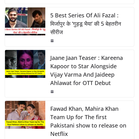
c
at
p
ar
o
p
k
e
s
y
e
5 Best Series Of Ali Fazal :
k
b
A
Li
मिर्जापुर के ‘गुड्डू भैया’ की 5 बेहतरीन
सीरीज
o
p
n
o
p
k
k
Jaane Jaan Teaser : Kareena
Kapoor to Star Alongside
Vijay Varma And Jaideep
Ahlawat for OTT Debut
Fawad Khan, Mahira Khan
Team Up for The first
Pakistani show to release on
Netflix