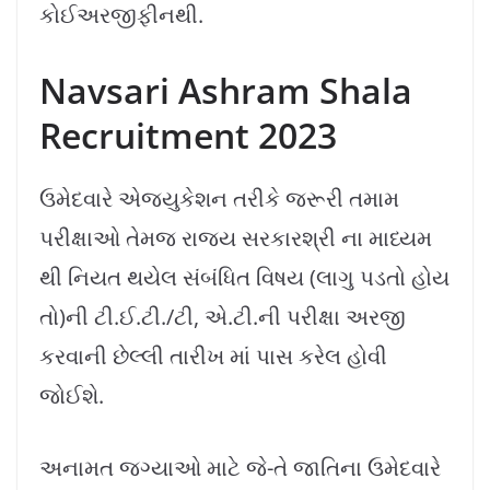
કોઈઅરજીફીનથી.
Navsari Ashram Shala
Recruitment 2023
ઉમેદવારે એજ્યુકેશન તરીકે જરૂરી તમામ
પરીક્ષાઓ તેમજ રાજ્ય સરકારશ્રી ના માધ્યમ
થી નિયત થયેલ સંબંધિત વિષય (લાગુ પડતો હોય
તો)ની ટી.ઈ.ટી./ટી, એ.ટી.ની પરીક્ષા અરજી
કરવાની છેલ્લી તારીખ માં પાસ કરેલ હોવી
જોઈશે.
અનામત જગ્યાઓ માટે જે-તે જાતિના ઉમેદવારે