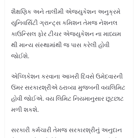
શૈક્ષણિક અને તાલીમી એજ્યુકેશન અનુક્રમે
યુનિવર્સિટી ગ્રાન્ટ્સ કમિશન તેમજ નેશનલ
કાઉન્સિલ ફોર ટીચર એજ્યુકેશન ના માધ્યમ
થી માન્ય સંસ્થામાંથી જ પાસ કરેલી હોવી
જોઈશે.
એપ્લિકેશન કરવાના આખરી દિવસે ઉમેદવારની
ઉંમર સરકારશ્રીએ ઠરાવ્યા મુજબની વયલિમિટ
હોવી જોઈએ. વય લિમિટ નિયમાનુસાર છૂટછાટ
મળી શકશે.
સરકારી કર્મચારી તેમજ સરકારશ્રીનું અનુદાન