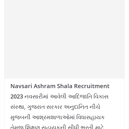
k
Navsari Ashram Shala Recruitment
2023
નવસારીમાં આવેલી આદિજાતિ વિકાસ
સંસ્થા, ગુજરાત સરકાર અનુદાનિત નીચે
મુજબની આશ્રમશાળાઓમાં વિધાસહાયક
તેમજ શિક્ષણ સહાયકની સીધી ભરતી માટે