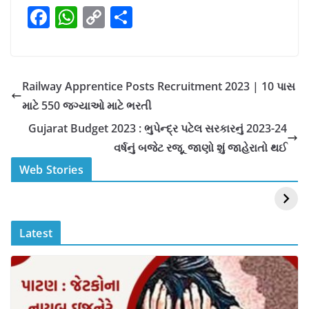
F
W
C
S
a
h
o
h
c
at
p
ar
e
s
y
e
Railway Apprentice Posts Recruitment 2023 | 10 પાસ
b
A
Li
માટે 550 જગ્યાઓ માટે ભરતી
o
p
n
Gujarat Budget 2023 : ભુપેન્દ્ર પટેલ સરકારનું 2023-24
o
p
k
વર્ષનું બજેટ રજૂ, જાણો શું જાહેરાતો થઈ
k
स्वीमिंग पूल में बिकिनी पहन
कैसे और कहा चेक करे
Web Stories
Mouni Roy ने लगाई
DOMS IPO
आग
Allotment Status
?
Latest