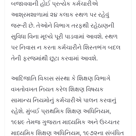
બજાવવાની હોઈ પ્રત્યેક કર્મચારીએ
આશ્રમશાળામાં ૨૪ કલાક સ્થળ પર રહેવું
જરૂરી છે. તેઓને વિભાગ તરફથી રહેઠાણની
સુવિધા વિના મૂલ્યે પૂરી પાડવામાં આવશે. સ્થળ
પર નિવાસ ન કરતા કર્મચારીને શિસ્તભંગ બદલ
તેની ફરજમાંથી છૂટા કરવામાં આવશે.
આદિજાતિ વિકાસ સંસ્થા કે શિક્ષણ વિભાગે
વખતોવખત નિયત કરેલ શિક્ષણ વિષયક
સામાન્ય નિયમોનું કર્મચારીએ પાલન કરવાનું
રહેશે. મુંબઈ પ્રાથમિક શિક્ષણ અધિનિયમ,
૧૯૪૯ તેમજ ગુજરાત માધ્યમિક અને ઉચ્ચતર
માધ્યમિક શિક્ષણ અધિનિયમ, ૧૯૭૨ના સંબંધિત