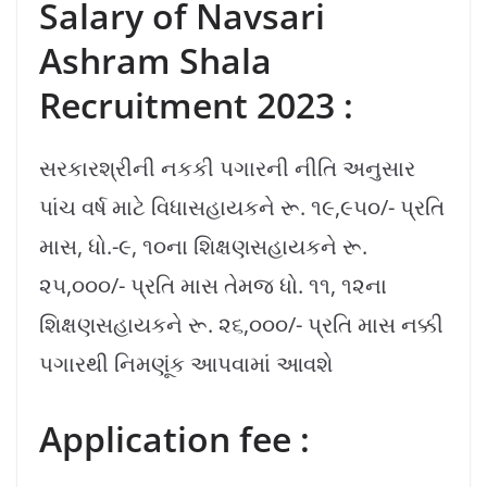
Salary of Navsari
Ashram Shala
Recruitment 2023 :
સરકારશ્રીની નકકી પગારની નીતિ અનુસાર
પાંચ વર્ષ માટે વિધાસહાયકને રૂ. ૧૯,૯૫૦/- પ્રતિ
માસ, ધો.-૯, ૧૦ના શિક્ષણસહાયકને રૂ.
૨૫,૦૦૦/- પ્રતિ માસ તેમજ ધો. ૧૧, ૧૨ના
શિક્ષણસહાયકને રૂ. ૨૬,૦૦૦/- પ્રતિ માસ નક્કી
પગારથી નિમણૂંક આપવામાં આવશે
Application fee :