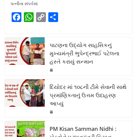
e
s
y
e
પત્નીના સંપર્કમાં
b
A
Li
F
W
C
S
o
p
n
a
h
o
h
o
p
k
c
at
p
ar
k
e
s
y
e
પાટણના ઉદ્યોગ સાહસિકનું
b
A
Li
મુખ્યમંત્રી ભુપેન્દ્રભાઈ પટેલના
હસ્તે કરાયું સન્માન
o
p
n
o
p
k
k
દિયોદર માં ૧૦૮ની ટીમે સેવાની સાથે
પ્રમાંણિકતાનું ઉત્તમ ઉદાહરણ
આપ્યું
PM Kisan Samman Nidhi :