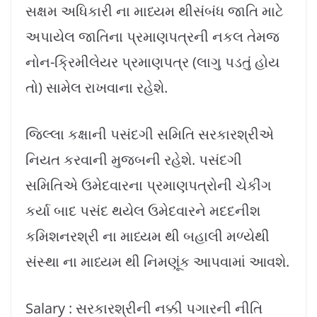
સક્ષમ અધિકારી ના માધ્યમ થીસંબંધ જાતિ માટે
અપાયેલ જાતિના પ્રમાણપત્રની નકલ તેમજ
નોન-ક્રિમીલેયર પ્રમાણપત્ર (લાગુ પડતું હોય
તો) સામેલ રાખવાના રહેશે.
જિલ્લા કક્ષાની પસંદગી સમિતિ સરકારશ્રીએ
નિયત કરવાની મુજબની રહેશે. પસંદગી
સમિતિએ ઉમેદવારના પ્રમાણપત્રોની ચેકીંગ
કર્યા બાદ પસંદ થયેલ ઉમેદવારને મદદનીશ
કમિશનરશ્રી ના માધ્યમ થી બહાલી મળ્યેથી
સંસ્થા ના માધ્યમ થી નિમણૂંક આપવામાં આવશે.
Salary : સરકારશ્રીની નક્કી પગારની નીતિ