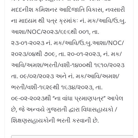
મદદનીશ કમિશનર આદિજાતિ વિકાસ, નવસારી
ના માધ્યમ થી પત્ર ક્રમાંકઃ નં. મક/આવિ/ઉ.બુ.
આશા/NOC/૨૦૨૩/૬૯૬થી ૦૦૧, તા.
૨૩-૦૧-૨૦૨૩ નં. મક/આવિ/ઉ.બુ.આશા/NOC/
૨૦૨૩/૦૪થી ૭૦૯, તા. ૨૦-૦૧-૨૦૨૩, નં. મક/
આવિ/અમશ/ભરતી/વશી-૧૪૦૦થી ૧૬૧૦/૨૦૨૩
તા. ૦૯/૦૨/૨૦૨૩ અને નં. મક/આવિ/અમશ/
ભરતી/વશી-૧૬૨૯થી ૧૬૩૪/૨૦૨૩, તા.
૦૯-૦૨-૨૦૨૩થી ‘‘ના વાંધા પ્રમાણપત્ર’’ આપેલ
છે, જે અન્વયે ગુજરાતી દ્વારા વિધાસહાયકો /
શિક્ષણસહાયકોની ભરતી કરવાની છે.