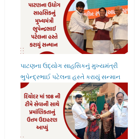
પાટણના ઉદ્યોગ સાહસિકનું મુખ્યમંત્રી
ભુપેન્દ્રભાઈ પટેલના હસ્તે કરાયું સન્માન