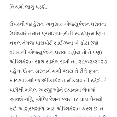
નિયમો લાગુ પડશે.
ઉપરની જાહેરાત અનુસાર એજ્યુકેશન ધરાવતા
ઉમેદવારે તમામ પ્રમાણપત્રોની સ્વયંપ્રમાણિત
નકલ તેમજ પાસપોર્ટ સાઈઝના બે ફોટા (જો
વધારાની એજ્યુકેશન ધરાવતા હોય તો તે પણ)
એપ્લિકેશન સાથે સામેલ રાખી તા. ૨૮/૦૨/૨૦૨૩
પહેલાં ઉક્ત સરનામે મળી જાય તે રીતે ફક્ત
R.P.A.D.થી જ એપ્લિકેશન મોકલવાની રહેશે. તે
પછીથી મળેલ અરજીઓને ધ્યાનમાં લેવામાં
આવશે નહિ, એપ્લિકેશન કવર પર લાલ પેનથી
કઈ આશ્રમશાળા માટે એપ્લિકેશન કરેલ છે, તે