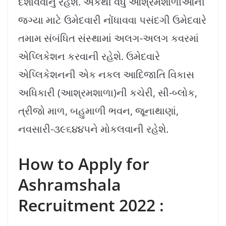
દર્શાવવાનું રહેશે. એકથી વધુ આશ્રમશાળાઓની
જગ્યા માટે ઉમેદવારી નોંધાવવા પસંદગી ઉમેદવારે
તમામ સંબંધિત સંસ્થામાં અલગ-અલગ કવરમાં
એપ્લિકેશન કરવાની રહેશે. ઉમેદવારે
એપ્લિકેશનની એક નકલ આદિજાતિ વિકાસ
અધિકારી (આશ્રમશાળા)ની કચેરી, સી-બ્લોક,
ત્રીજો માળ, બહુમાળી ભવન, જૂનાથાણાં,
નવસારી-૩૯૬૪૪૫ને મોકલવાની રહેશે.
How to Apply for
Ashramshala
Recruitment 2022 :