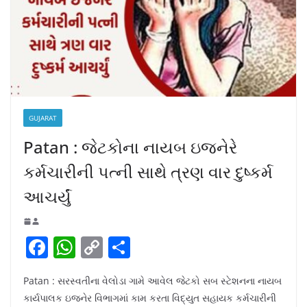
GUJARAT
Patan : જેટકોના નાયબ ઇજનેરે
કર્મચારીની પત્ની સાથે ત્રણ વાર દુષ્કર્મ
આચર્યું
F
W
C
S
a
h
o
h
Patan : સરસ્વતીના વેલોડા ગામે આવેલ જેટકો સબ સ્ટેશનના નાયબ
c
at
p
ar
કાર્યપાલક ઇજનેર વિભાગમાં કામ કરતા વિદ્યુત સહાયક કર્મચારીની