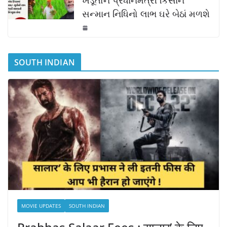
ખેડૂતોને પ્રધાનમંત્રી કિસાન
સન્માન નિધિનો લાભ ઘરે બેઠાં મળશે
SOUTH INDIAN
MOVIE UPDATES
SOUTH INDIAN