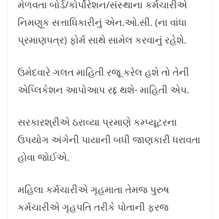
મેળવતા બોર્ડ/કોર્પોરેશન/સંસ્થાના કર્મચારીએ
નિમણૂક સત્તાધિકારીનું એન.ઓ.સી. (ના વાંધા
પ્રમાણપત્ર) ફોર્મ સાથે સામેલ કરવાનું રહેશે.
ઉમેદવારે ગલત માહિતી રજૂ કરેલ હશે તો તેની
એપ્લિકેશન આપોઆપ રદ્દ થશે- માહિતી એપ.
સરકારશ્રીએ ઠરાવ્યા પ્રમાણે કમ્પ્યૂટરના
ઉપયોગ અંગેની પાયાની બધી જાણકારી ધરાવતા
હોવા જોઈએ.
મહિલા કર્મચારીએ ગૃહમાતા તેમજ પુરુષ
કર્મચારીએ ગૃહપતિ તરીકે પોતાની ફરજ