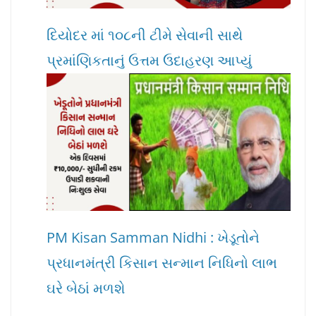
દિયોદર માં ૧૦૮ની ટીમે સેવાની સાથે
પ્રમાંણિકતાનું ઉત્તમ ઉદાહરણ આપ્યું
PM Kisan Samman Nidhi : ખેડૂતોને
પ્રધાનમંત્રી કિસાન સન્માન નિધિનો લાભ
ઘરે બેઠાં મળશે