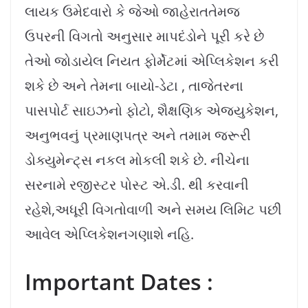
લાયક ઉમેદવારો કે જેઓ જાહેરાતતેમજ
ઉપરની વિગતો અનુસાર માપદંડોને પૂરી કરે છે
તેઓ જોડાયેલ નિયત ફોર્મેટમાં એપ્લિકેશન કરી
શકે છે અને તેમના બાયો-ડેટા , તાજેતરના
પાસપોર્ટ સાઇઝનો ફોટો, શૈક્ષણિક એજ્યુકેશન,
અનુભવનું પ્રમાણપત્ર અને તમામ જરૂરી
ડોક્યુમેન્ટ્સ નકલ મોકલી શકે છે. નીચેના
સરનામે રજીસ્ટર પોસ્ટ એ.ડી. થી કરવાની
રહેશે,અધૂરી વિગતોવાળી અને સમય લિમિટ પછી
આવેલ એપ્લિકેશનગણાશે નહિ.
Important Dates :